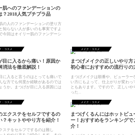
ー肌へのファンデーションの
？2018人気プチプラ品
肌の人のファンデーションの塗り方
と知らない人が多いのも事実ですよ
で今回はオイリー肌のファンデーシ
ク・コスメ
メイク・コスメ
が目に入るから痛い！原因か
まつげメイクの正しいやり方
解消法を徹底解説！
初心者におすすめの流行りの
目に入ると言うのはとっても痛いで
まつげメイクは順番や、ビューラー
んな方でも何度か経験があるのでは
い方にもよって、仕上がりが変わっ
ょうか。まつげが目に入る原因には
ともあります。ですので、正しいや
った...
ク・コスメ
メイク・コスメ
のエクステをセルフでするの
まつげくるんにはホットビュ
い？キットややり方を紹介！
ー！おすすめをランキングで
介！
クステをセルフでするのは難し
ットややり方をご紹介します。まつ