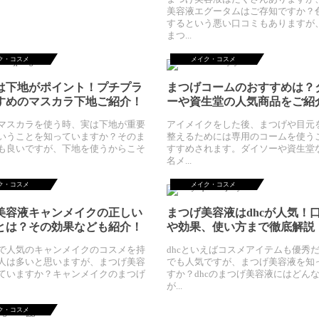
美容液エグータムはご存知ですか？
するという悪い口コミもありますが
まつ...
ク・コスメ
メイク・コスメ
は下地がポイント！プチプラ
まつげコームのおすすめは？
すめのマスカラ下地ご紹介！
ーや資生堂の人気商品をご紹
マスカラを使う時、実は下地が重要
アイメイクをした後、まつげや目元
いうことを知っていますか？そのま
整えるためには専用のコームを使う
も良いですが、下地を使うからこそ
すすめされます。ダイソーや資生堂
名メ...
ク・コスメ
メイク・コスメ
美容液キャンメイクの正しい
まつげ美容液はdhcが人気！
とは？その効果なども紹介！
や効果、使い方まで徹底解説
で人気のキャンメイクのコスメを持
dhcといえばコスメアイテムも優秀
人は多いと思いますが、まつげ美容
でも人気ですが、まつげ美容液を知
ていますか？キャンメイクのまつげ
すか？dhcのまつげ美容液にはどん
が...
ク・コスメ