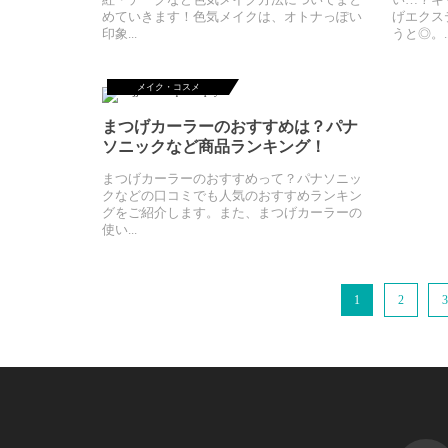
めていきます！色気メイクは、オトナっぽい
げエクス
印象...
うと◎。..
メイク・コスメ
まつげカーラーのおすすめは？パナ
ソニックなど商品ランキング！
まつげカーラーのおすすめって？パナソニッ
クなどの口コミでも人気のおすすめランキン
グをご紹介します。また、まつげカーラーの
使い...
1
2
3