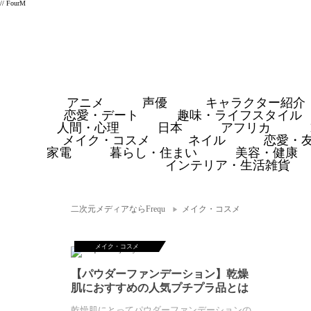
// FourM
アニメ
声優
キャラクター紹介
恋愛・デート
趣味・ライフスタイル
人間・心理
日本
アフリカ
メイク・コスメ
ネイル
恋愛・
家電
暮らし・住まい
美容・健康
インテリア・生活雑貨
二次元メディアならFrequ
メイク・コスメ
メイク・コスメ
【パウダーファンデーション】乾燥
肌におすすめの人気プチプラ品とは
乾燥肌にとってパウダーファンデーションの