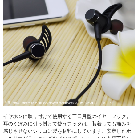
引用: https://images-na.ssl-images-amazon.com/images/I/61TyH3dz58L._SL1000_.jpg
イヤホンに取り付けて使用する三日月型のイヤーフック。
耳のくぼみに引っ掛けて使うフックは、装着しても痛みを
感じさせないシリコン製を材料にしています。安定したホ