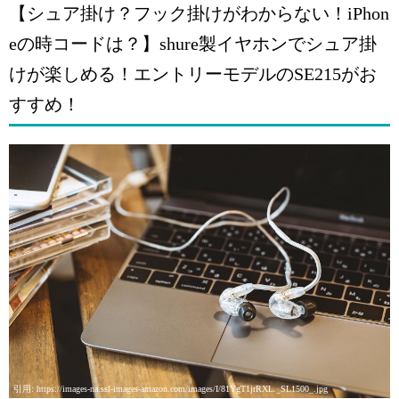
【シュア掛け？フック掛けがわからない！iPhon
eの時コードは？】shure製イヤホンでシュア掛
けが楽しめる！エントリーモデルのSE215がお
すすめ！
引用: https://images-na.ssl-images-amazon.com/images/I/81YgT1jrRXL._SL1500_.jpg