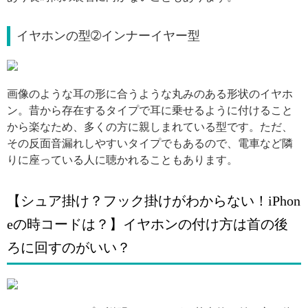
イヤホンの型➁インナーイヤー型
引用: https://i.pinimg.com/564x/99/fb/b2/99fbb227853d4aa23b3fe2ab6110dec2.jpg
画像のような耳の形に合うような丸みのある形状のイヤホ
ン。昔から存在するタイプで耳に乗せるように付けること
から楽なため、多くの方に親しまれている型です。ただ、
その反面音漏れしやすいタイプでもあるので、電車など隣
りに座っている人に聴かれることもあります。
【シュア掛け？フック掛けがわからない！iPhon
eの時コードは？】イヤホンの付け方は首の後
ろに回すのがいい？
引用: https://i.pinimg.com/564x/bb/35/59/bb35597b9ac1eae737df4fa107a9a80e.jpg