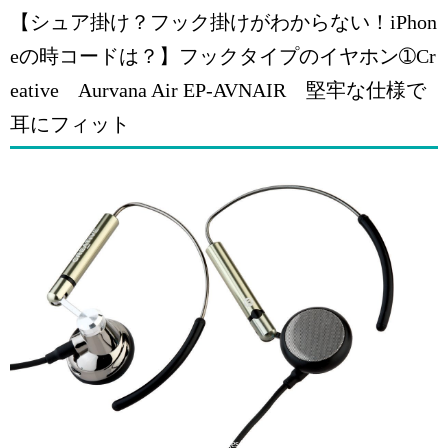
【シュア掛け？フック掛けがわからない！iPhon
eの時コードは？】フックタイプのイヤホン➀Cr
eative Aurvana Air EP-AVNAIR 堅牢な仕様で
耳にフィット
引用: https://images-na.ssl-images-amazon.com/images/I/616abc1sahL._SL1248_.jpg