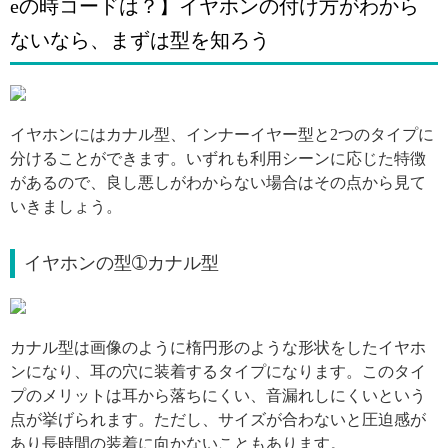
eの時コードは？】イヤホンの付け方がわから
ないなら、まずは型を知ろう
引用: https://i.pinimg.com/564x/45/53/fb/4553fbb58427303ee7c32f38307adec7.jpg
イヤホンにはカナル型、インナーイヤー型と2つのタイプに
分けることができます。いずれも利用シーンに応じた特徴
があるので、良し悪しがわからない場合はその点から見て
いきましょう。
イヤホンの型➀カナル型
引用: https://i.pinimg.com/564x/be/95/33/be953367c47ab825aa8e338caddf7024.jpg
カナル型は画像のように楕円形のような形状をしたイヤホ
ンになり、耳の穴に装着するタイプになります。このタイ
プのメリットは耳から落ちにくい、音漏れしにくいという
点が挙げられます。ただし、サイズが合わないと圧迫感が
あり長時間の装着に向かないこともあります。