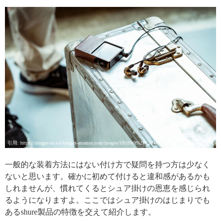
引用: https://images-na.ssl-images-amazon.com/images/I/818Wz%2BQJHXL._SL1500_.jpg
一般的な装着方法にはない付け方で疑問を持つ方は少なく
ないと思います。確かに初めて付けると違和感があるかも
しれませんが、慣れてくるとシュア掛けの恩恵を感じられ
るようになりますよ。ここではシュア掛けのはじまりでも
あるshure製品の特徴を交えて紹介します。