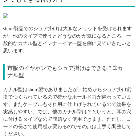
引用: https://i.pinimg.com/564x/ea/cd/cb/eacdcb2d14a8fb39065739e3bd7d1e59.jpg
shure製品でのシュア掛けは大きなメリットを受けられます
が、他のタイプで使うとどうなのかが気になるところ。一
般的なカナル型とインナーイヤー型を例に見ていきたいと
思います。
市販のイヤホンでもシュア掛けはできる？➀カ
ナル型
カナル型はshure製でありましたが、始めからシュア掛け前
提でつくられているので確かなホールド力が備わっていま
す。またケーブルもそれ用に仕上げられているので効果を
実感しやすい。では、他のカナル型は？というと、耳の穴
に付けるタイプなので問題なく使用できます。ただし、コ
ードの長さで使用感が変わるのでその点は上手く調整して
ください。