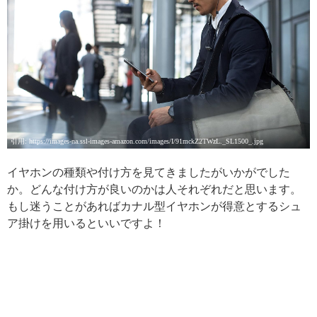
引用: https://images-na.ssl-images-amazon.com/images/I/91mckZ2TWzL._SL1500_.jpg
イヤホンの種類や付け方を見てきましたがいかがでした
か。どんな付け方が良いのかは人それぞれだと思います。
もし迷うことがあればカナル型イヤホンが得意とするシュ
ア掛けを用いるといいですよ！