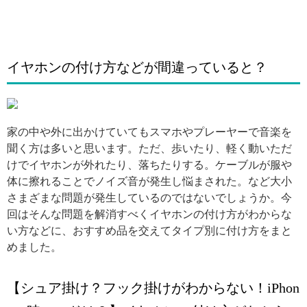
イヤホンの付け方などが間違っていると？
引用: https://i.pinimg.com/564x/78/74/10/787410201337cf6a2527b55783a60b20.jpg
家の中や外に出かけていてもスマホやプレーヤーで音楽を
聞く方は多いと思います。ただ、歩いたり、軽く動いただ
けでイヤホンが外れたり、落ちたりする。ケーブルが服や
体に擦れることでノイズ音が発生し悩まされた。など大小
さまざまな問題が発生しているのではないでしょうか。今
回はそんな問題を解消すべくイヤホンの付け方がわからな
い方などに、おすすめ品を交えてタイプ別に付け方をまと
めました。
【シュア掛け？フック掛けがわからない！iPhon