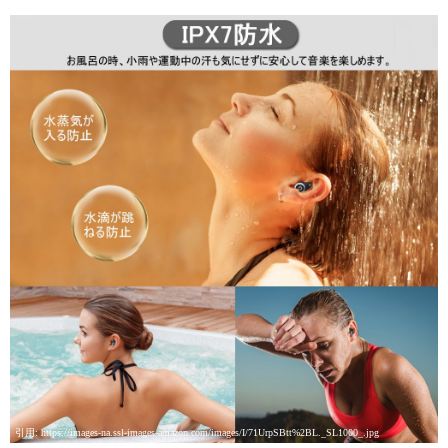
引用: https://images-na.ssl-images-amazon.com/images/I/71UrpSBtt%2BL._SL1000_.jpg