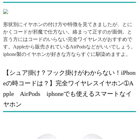
引用: https://i.pinimg.com/564x/9c/4e/67/9c4e670303a19ac522d369bd3ed3764b.jpg
形状別にイヤホンの付け方や特徴を見てきましたが、とに
かくコードが邪魔で仕方ない。絡まって正すのが面倒。と
言う方にはコードのいらない完全ワイヤレスがおすすめで
す。Appleから販売されているAirPodsなどがいいでしょう。
iphone製のイヤホンが好きな方ならすぐに馴染めますよ。
【シュア掛け？フック掛けがわからない！iPhon
eの時コードは？】完全ワイヤレスイヤホン➀A
pple AirPods iphoneでも使えるスマートなイ
ヤホン