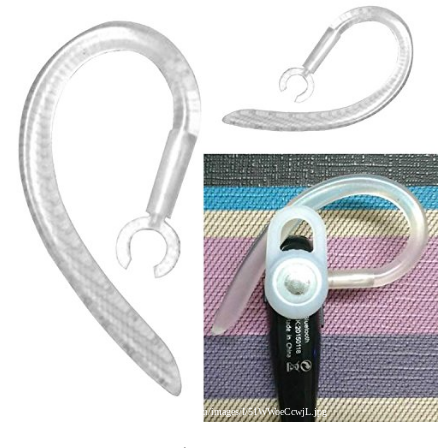
引用: https://images-na.ssl-images-amazon.com/images/I/51WWoeCcwjL.jpg