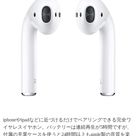
引用: https://images-na.ssl-images-amazon.com/images/I/31pYVD1q8aL.jpg
iphoneやipadなどに近づけるだけでペアリングできる完全ワ
イヤレスイヤホン。バッテリーは連続再生が5時間ですが、
付属の充電ケースを使うと24時間以上もapple製の音質を楽