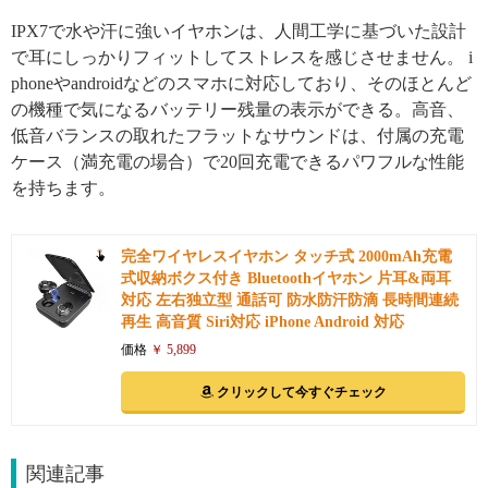
IPX7で水や汗に強いイヤホンは、人間工学に基づいた設計
で耳にしっかりフィットしてストレスを感じさせません。 i
phoneやandroidなどのスマホに対応しており、そのほとんど
の機種で気になるバッテリー残量の表示ができる。高音、
低音バランスの取れたフラットなサウンドは、付属の充電
ケース（満充電の場合）で20回充電できるパワフルな性能
を持ちます。
完全ワイヤレスイヤホン タッチ式 2000mAh充電
式収納ボクス付き Bluetoothイヤホン 片耳&両耳
対応 左右独立型 通話可 防水防汗防滴 長時間連続
再生 高音質 Siri対応 iPhone Android 対応
価格
￥ 5,899
クリックして今すぐチェック
関連記事