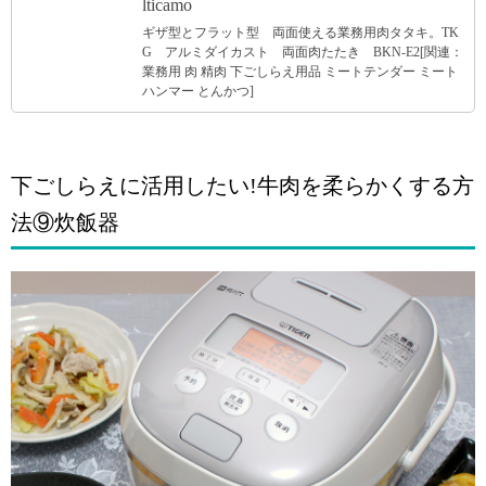
lticamo
ギザ型とフラット型 両面使える業務用肉タタキ。TK
G アルミダイカスト 両面肉たたき BKN-E2[関連：
業務用 肉 精肉 下ごしらえ用品 ミートテンダー ミート
ハンマー とんかつ]
下ごしらえに活用したい!牛肉を柔らかくする方
法⑨炊飯器