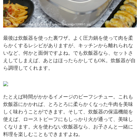
引用: https://img1-kakaku.ssl.k-img.com/images/maga/12089/1.jpg
最後は炊飯器を使った裏ワザ。よく圧力鍋を使って肉を柔
らかくするレシピがありますが、キッチンから離れられな
いなど、何かと面倒ですよね。でも炊飯器なら、セットさ
えしてしまえば、あとはほったらかしてもOK。炊飯器が自
ら調理してくれます。
引用: https://blogimg.goo.ne.jp/user_image/53/66/aed4b5a6c5f8d532b55a24f2c4ce7d1f.jpg
たとえば時間がかかるイメージのビーフシチュー。これも
炊飯器にかかれば、とろとろに柔らかくなった牛肉を美味
しく味わうことができます。そして、炊飯器の保温機能を
使えば、ローストビーフにもしっかり火が通って、美味し
くなります。火を使わない炊飯器なら、お子さんと一緒に
料理を楽しむこともできますよね。