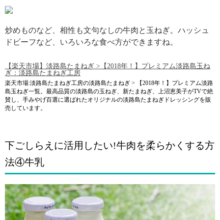
引用: https://image.walkerplus.com/lettuce/img/dish/1/S20090525147001A_000.png
炒めものなど、相性も文句なしの牛肉と玉ねぎ。ハッシュ
ドビーフなど、いろいろな食べ方ができますね。
【楽天市場】淡路島たまねぎ >【2018年！】プレミアム淡路島玉ね
ぎ：淡路島たまねぎ工房
楽天市場:淡路島たまねぎ工房の淡路島たまねぎ > 【2018年！】プレミアム淡路
島玉ねぎ一覧。最高品質の淡路島の玉ねぎ、新たまねぎ、上沼恵美子がTVで絶
賛し、手みやげ百選に選ばれたオリジナルの淡路島たまねぎドレッシングを販
売しています。
下ごしらえに活用したい!牛肉を柔らかくする方
法④牛乳