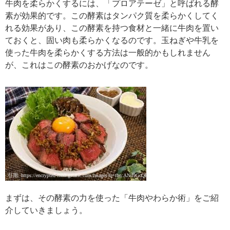
牛肉を柔らかくするには、「プロアテーゼ」と呼ばれる酵
素が効果的です。この酵素はタンパク質を柔らかくしてく
れる効果があり、この酵素を持つ食材と一緒に牛肉を置い
ておくと、固い肉も柔らかくなるのです。玉ねぎや牛乳を
使った牛肉を柔らかくする方法は一般的かもしれません
が、これはこの酵素のおかげなのです。
引用: https://encrypted-tbn0.gstatic.com/images?q=tbn:ANd9GcQRUQjr496leqx-ABj_KnXo6weW2lvakugqXzhRCRp-GBOl1vEE0g
まずは、その酵素の力を使った「牛肉やわらか術」をご紹
介していきましょう。