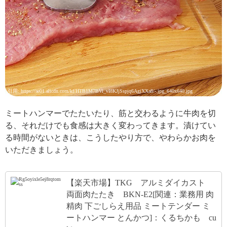
引用: https://ae01.alicdn.com/kf/HTB1M7BVi_vI8KJjSspjq6AgjXXa8/-.jpg_640x640.jpg
ミートハンマーでたたいたり、筋と交わるように牛肉を切
る、それだけでも食感は大きく変わってきます。漬けてい
る時間がないときは、こうしたやり方で、やわらかお肉を
いただきましょう。
【楽天市場】TKG アルミダイカスト
両面肉たたき BKN-E2[関連：業務用 肉
精肉 下ごしらえ用品 ミートテンダー ミ
ートハンマー とんかつ]：くるちかも cu