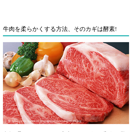
牛肉を柔らかくする方法、そのカギは酵素!
引用: https://www.starzen.co.jp/images/product/category_01.png