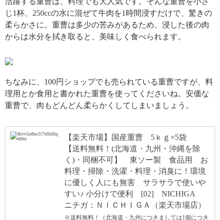
活躍する重曹は、料理でも大人気です。そんな重曹を小さ
じ1杯、250ccの水に混ぜて牛肉を1時間浸すだけで、驚きの
柔らかさに。重曹は多少の苦みがあるため、浸した後の肉
からは水分を拭き取ると、美味しく食べられます。
引用: http://shiraberulab.com/wp-content/uploads/2017/05/6d883f9068bcbb28005a0a98fd11abe4_s.jpg
ちなみに、100円ショップでも売られている重曹ですが、料
理用とか食用と書かれた重曹を使ってくださいね。安価な
重曹で、肉もどんどん柔らかくしてしまいましょう。
【楽天市場】国産重曹 5ｋｇ×5袋
【送料無料！(北海道・九州・沖縄を除
く)・同梱不可】 東ソー製 食品用 お
料理・掃除・洗濯・料理・消臭に！環境
に優しく人にも無害 サラサラで使いや
すい♪ 小分けで便利 [02] NICHIGA
ニチガ：ＮＩＣＨＩＧＡ（楽天市場店）
※送料無料！（北海道・九州につきましては1個につき