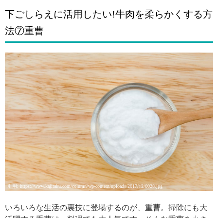
下ごしらえに活用したい!牛肉を柔らかくする方
法⑦重曹
引用: https://www.kajitaku.com/column/wp-content/uploads/2017/12/0028.jpg
いろいろな生活の裏技に登場するのが、重曹。掃除にも大