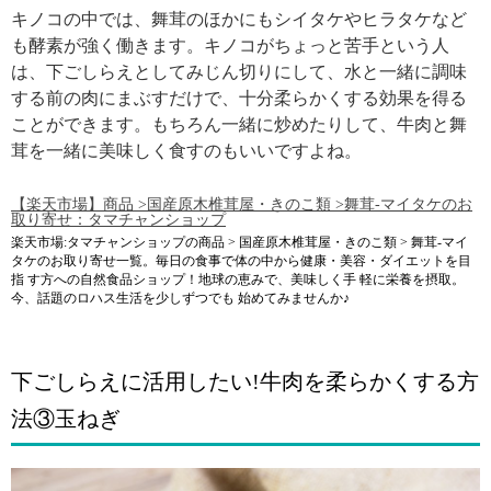
キノコの中では、舞茸のほかにもシイタケやヒラタケなど
も酵素が強く働きます。キノコがちょっと苦手という人
は、下ごしらえとしてみじん切りにして、水と一緒に調味
する前の肉にまぶすだけで、十分柔らかくする効果を得る
ことができます。もちろん一緒に炒めたりして、牛肉と舞
茸を一緒に美味しく食すのもいいですよね。
【楽天市場】商品 >国産原木椎茸屋・きのこ類 >舞茸-マイタケのお
取り寄せ：タマチャンショップ
楽天市場:タマチャンショップの商品 > 国産原木椎茸屋・きのこ類 > 舞茸-マイ
タケのお取り寄せ一覧。毎日の食事で体の中から健康・美容・ダイエットを目
指 す方への自然食品ショップ！地球の恵みで、美味しく手 軽に栄養を摂取。
今、話題のロハス生活を少しずつでも 始めてみませんか♪
下ごしらえに活用したい!牛肉を柔らかくする方
法③玉ねぎ