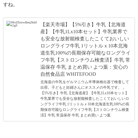
すね。
【楽天市場】【5%引き】牛乳【北海道
産】【牛乳1Lx10本セット】牛乳業界で
も安全な放射能検査したこくておいしい
ロングライフ牛乳 1リットルｘ10本北海
道生乳100%の長期保存可能なロングライ
フ牛乳【ストロンチウム検査済】牛乳 常
温保存 牛乳 まとめ買い よつ葉：安心の
自然食品店 WHITEFOOD
北海道の牛乳をゲルマニウム半導体検出器で検査して
出荷。子どもと妊婦さんにオススメの牛乳です。 。
【5%引き】牛乳【北海道産】【牛乳1Lx10本セット】
牛乳業界でも安全な放射能検査したこくておいしいロ
ングライフ牛乳 1リットルｘ10本北海道生乳100%の長
期保存可能なロングライフ牛乳【ストロンチウム検査
済】牛乳 常温保存 牛乳 まとめ買い よつ葉