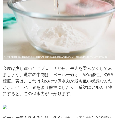
引用: https://mi-journey.jp/foodie/wp-content/uploads/2016/01/64_cookingwine_01-600x800.jpg
今度は少し違ったアプローチから、牛肉を柔らかくしてみ
ましょう。通常の牛肉は、ペーハー値は「やや酸性」の5.5
程度。実は、これは肉の持つ保水力が最も低い状態なんだ
とか。ペーハー値をより酸性にしたり、反対にアルカリ性
にすると、この保水力が上がります。
引用: http://www.sapporobeer.jp/recipe/0000000983/img/index/m06.jpg
ペーハー値を変えるには、酒やお酢、レモン汁などで漬け