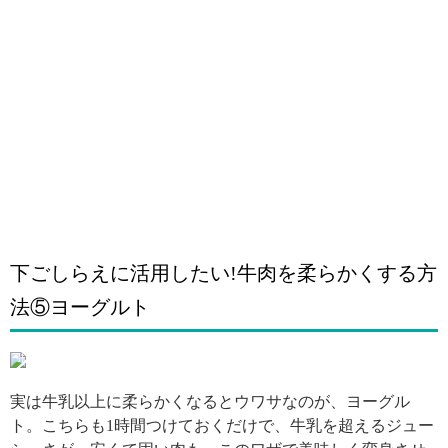
下ごしらえに活用したい!牛肉を柔らかくする方
法⑤ヨーグルト
引用: https://imgcp.aacdn.jp/img-a/680/auto/tipsplus/tips/2454/20150527_1432693852588.jpg
実は牛乳以上に柔らかくなるとウワサなのが、ヨーグル
ト。こちらも1時間つけておくだけで、牛乳を超えるジュー