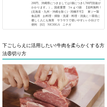
200円、沖縄県につきましては1個につき1,700円別途が
かかります。）。国産重曹 5ｋｇ×5袋 【送料無料！
(北海道・九州・沖縄を除く)・同梱不可】 東ソー製
食品用 お料理・掃除・洗濯・料理・消臭に！環境に
優しく人にも無害 サラサラで使いやすい♪ 小分けで
便利 [02] NICHIGA ニチガ
下ごしらえに活用したい!牛肉を柔らかくする方
法⑧切り方