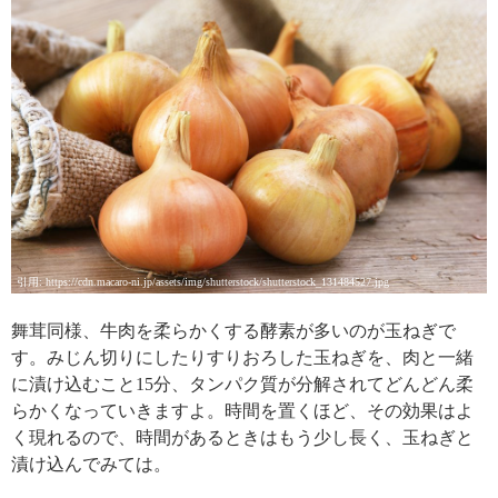
引用: https://cdn.macaro-ni.jp/assets/img/shutterstock/shutterstock_131484527.jpg
舞茸同様、牛肉を柔らかくする酵素が多いのが玉ねぎで
す。みじん切りにしたりすりおろした玉ねぎを、肉と一緒
に漬け込むこと15分、タンパク質が分解されてどんどん柔
らかくなっていきますよ。時間を置くほど、その効果はよ
く現れるので、時間があるときはもう少し長く、玉ねぎと
漬け込んでみては。