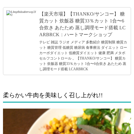
【楽天市場】【THANKO/サンコー】 糖
質カット 炊飯器 糖質33％カット 1合〜6
合炊き あたため 蒸し調理モード搭載 LC
ARBRCK：ハートマークショップ
テレビ 雑誌 ラジオ メディア 多数紹介 糖質制限 糖質カ
ット 糖質管理 低糖質 糖尿病 食事療法 ダイエット ロー
カーボダイエット 低糖質ダイエット 健康 肥満 メタボ
セルフコントロール 。【THANKO/サンコー】 糖質カ
ット 炊飯器 糖質33％カット 1合〜6合炊き あたため 蒸
し調理モード搭載 LCARBRCK
柔らかい牛肉を美味しく召し上がれ!!