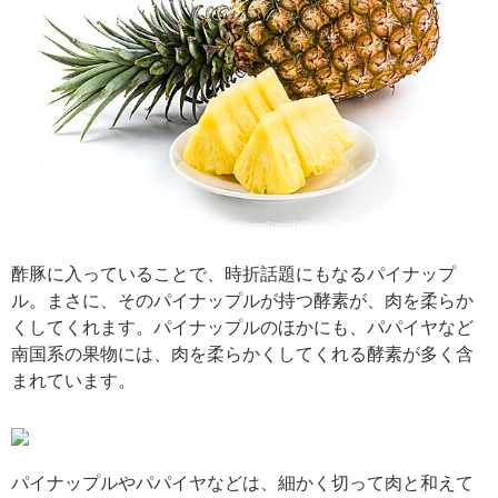
引用: https://storage.tenki.jp/storage/static-images/suppl/article/image/1/13/135/13531/1/large.jpg
酢豚に入っていることで、時折話題にもなるパイナップ
ル。まさに、そのパイナップルが持つ酵素が、肉を柔らか
くしてくれます。パイナップルのほかにも、パパイヤなど
南国系の果物には、肉を柔らかくしてくれる酵素が多く含
まれています。
引用: https://production-orp.s3.amazonaws.com/uploads/recipes/image/0000112268/20131003145051_w300hf.jpg
パイナップルやパパイヤなどは、細かく切って肉と和えて