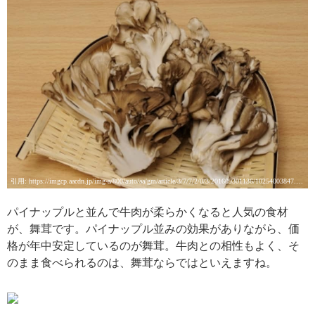
引用: https://imgcp.aacdn.jp/img-a/800/auto/aa/gm/article/3/7/7/2/0/3/201609301136/10254003847.jpg
パイナップルと並んで牛肉が柔らかくなると人気の食材
が、舞茸です。パイナップル並みの効果がありながら、価
格が年中安定しているのが舞茸。牛肉との相性もよく、そ
のまま食べられるのは、舞茸ならではといえますね。
引用: https://production-orp.s3.amazonaws.com/uploads/recipes/image/0000109066/20131003150516_w300hf.jpg