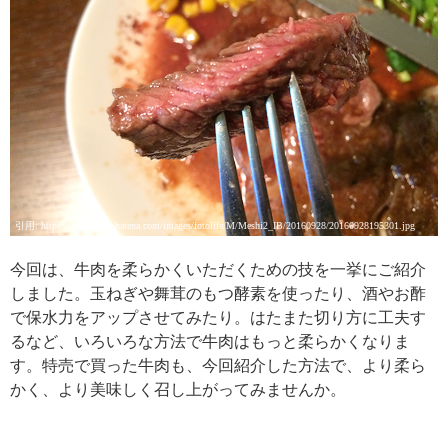
引用: https://cdn-ak.f.st-hatena.com/images/fotolife/M/Meshi2_IB/20160928/20160928195301.jpg
今回は、牛肉を柔らかくいただくための技を一挙にご紹介
しました。玉ねぎや舞茸のもつ酵素を使ったり、酒やお酢
で保水力をアップさせてみたり。はたまた切り方に工夫す
るなど、いろいろな方法で牛肉はもっと柔らかくなりま
す。特売で買った牛肉も、今回紹介した方法で、より柔ら
かく、より美味しく召し上がってみませんか。