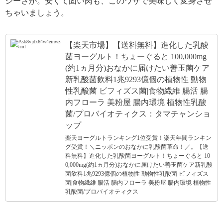
シーさが。安くて固い肉も、このワザで美味しく変身させ
ちゃいましょう。
【楽天市場】【送料無料】進化した乳酸
菌ヨーグルト！ちょーぐると 100,000mg
(約1ヵ月分)おなかに届けたい善玉菌ケア
新乳酸菌飲料1兆9293億個の植物性 動物
性乳酸菌 ビフィズス菌|食物繊維 腸活 腸
内フローラ 美粉屋 腸内環境 植物性乳酸
菌/プロバイオティクス：タマチャンショ
ップ
楽天ヨーグルトランキング1位受賞！楽天年間ランキン
グ受賞！＼ニッポンのおなかに乳酸菌革命！／。【送
料無料】進化した乳酸菌ヨーグルト！ちょーぐると 10
0,000mg(約1ヵ月分)おなかに届けたい善玉菌ケア新乳酸
菌飲料1兆9293億個の植物性 動物性乳酸菌 ビフィズス
菌|食物繊維 腸活 腸内フローラ 美粉屋 腸内環境 植物性
乳酸菌/プロバイオティクス