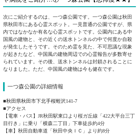
次にご紹介するのは、一つ森公園です。一つ森公園は秋田
県秋田市にある心霊スポット。一見普通の公園ですが、県
内ではなかなか有名な心霊スポットです。公園内にある中
国風の建物と、その近くの送水トンネルの中で何度か自殺
が発生したそうです。そのため霊を見た、不可思議な現象
が起きたなど、中国風の建物周辺での心霊報告が多数寄せ
られています。その後、送水トンネルは封鎖されることに
なりました。ただ、中国風の建物は今も健在です。
一つ森公園の詳細情報
■
秋田県秋田市下北手桜蛭沢141-7
■アクセス
【電車・バス】JR秋田駅東口より桜ガ丘線「422大平台三丁
目行き」に乗り「横森二丁目」下車徒歩約4分
【車】秋田自動車道「秋田中央ＩＣ」より約8分