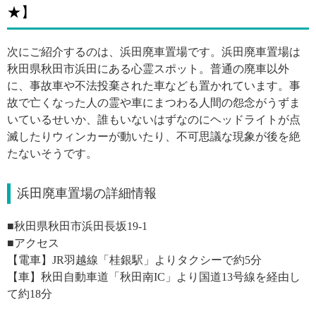
★】
次にご紹介するのは、浜田廃車置場です。浜田廃車置場は
秋田県秋田市浜田にある心霊スポット。普通の廃車以外
に、事故車や不法投棄された車なども置かれています。事
故で亡くなった人の霊や車にまつわる人間の怨念がうずま
いているせいか、誰もいないはずなのにヘッドライトが点
滅したりウィンカーが動いたり、不可思議な現象が後を絶
たないそうです。
浜田廃車置場の詳細情報
■秋田県秋田市浜田長坂19-1
■アクセス
【電車】JR羽越線「桂銀駅」よりタクシーで約5分
【車】秋田自動車道「秋田南IC」より国道13号線を経由し
て約18分