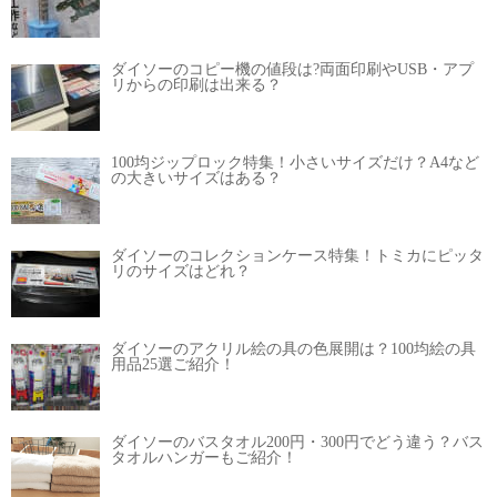
ダイソーのコピー機の値段は?両面印刷やUSB・アプ
リからの印刷は出来る？
100均ジップロック特集！小さいサイズだけ？A4など
の大きいサイズはある？
ダイソーのコレクションケース特集！トミカにピッタ
リのサイズはどれ？
ダイソーのアクリル絵の具の色展開は？100均絵の具
用品25選ご紹介！
ダイソーのバスタオル200円・300円でどう違う？バス
タオルハンガーもご紹介！