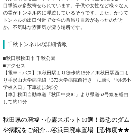
目撃談が多数寄せられています。子供や女性など様々な人
の霊がトンネル内に浮遊しているそうです。また、かつて
トンネルの出口付近で女性の首吊り自殺があったのだと
か。不気味な雰囲気が漂う場所です。
千秋トンネルの詳細情報
■秋田県秋田市 千秋公園
■アクセス
【電車・バス】JR秋田駅より徒歩約15分／JR秋田駅西口よ
り手形山大学病院線「373大学病院前行き」に乗り「明徳小
学校入口」下車徒歩約5分
【車】秋田自動車道「秋田中央IC」より県道62号線を経由
して約11分
秋田県の廃墟・心霊スポット10選！最恐のダム
や病院をご紹介…④浜田廃車置場【恐怖度★★