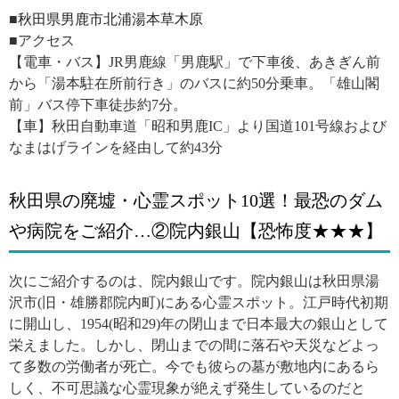
■
秋田県男鹿市北浦湯本草木原
■アクセス
【電車・バス】JR男鹿線「男鹿駅」で下車後、あきぎん前
から「湯本駐在所前行き」のバスに約50分乗車。「雄山閣
前」バス停下車徒歩約7分。
【車】秋田自動車道「昭和男鹿IC」より国道101号線および
なまはげラインを経由して約43分
秋田県の廃墟・心霊スポット10選！最恐のダム
や病院をご紹介…②院内銀山【恐怖度★★★】
次にご紹介するのは、院内銀山です。院内銀山は秋田県湯
沢市(旧・雄勝郡院内町)にある心霊スポット。江戸時代初期
に開山し、1954(昭和29)年の閉山まで日本最大の銀山として
栄えました。しかし、閉山までの間に落石や天災などよっ
て多数の労働者が死亡。今でも彼らの墓が敷地内にあるら
しく、不可思議な心霊現象が絶えず発生しているのだと