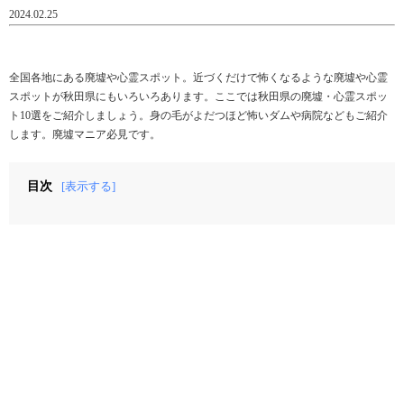
2024.02.25
全国各地にある廃墟や心霊スポット。近づくだけで怖くなるような廃墟や心霊
スポットが秋田県にもいろいろあります。ここでは秋田県の廃墟・心霊スポッ
ト10選をご紹介しましょう。身の毛がよだつほど怖いダムや病院などもご紹介
します。廃墟マニア必見です。
目次
[表示する]