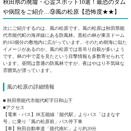
秋田県の廃墟・心霊スポット10選！最恐のダム
や病院をご紹介…⑨風の松原【恐怖度★★】
次にご紹介するのは、風の松原です。風の松原は秋田県能
代市能代町の海岸線にある防風林。黒松の林が東京ドーム
約163個分の敷地内に広がっています。そのため樹海に似た
イメージがあるのか、風の松原では首吊り自殺が多いよう
です。林の中で霊を見たという目撃情報も多数寄せられて
います。昼間は普通の防風林ですが、夜はやはり不気味な
雰囲気が漂っています。
風の松原の詳細情報
■
秋田県能代市能代町字日和山下
■アクセス
【電車・バス】JR五能線「能代駅」よりバス「はまなす
号」に乗り「風の松原前」バス停下車
【車】秋田自動車道「能代南IC」より約20分