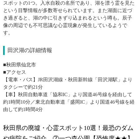
スポットの1つ。入水自殺の名所であり、湖を漂う霊を見た
という目撃情報が多数寄せられています。また湖面に近づ
き過ぎると、湖の中に引きずり込まれるという噂も。辰子
像の周辺でも不可思議な心霊現象が発生しているようで
す。
田沢湖の詳細情報
■
秋田県仙北市
■アクセス
【電車・バス】JR田沢湖線・秋田新幹線「田沢湖駅」より
タクシーで約21分
【車】秋田自動車道「協和IC」より国道46号線を経由して
約1時間10分／東北自動車道「盛岡IC」より国道46号線を経
由して約1時間4分
秋田県の廃墟・心霊スポット10選！最恐のダム
や病院をご紹介…⑦一つ森公園【恐怖度★★】