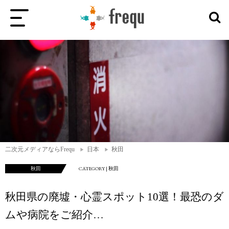
二次元メディアならFrequ
日本
秋田
秋田
CATEGORY | 秋田
秋田県の廃墟・心霊スポット10選！最恐のダ
ムや病院をご紹介…