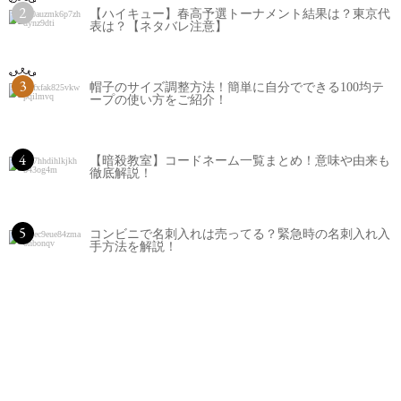
2
【ハイキュー】春高予選トーナメント結果は？東京代
表は？【ネタバレ注意】
3
帽子のサイズ調整方法！簡単に自分でできる100均テ
ープの使い方をご紹介！
4
【暗殺教室】コードネーム一覧まとめ！意味や由来も
徹底解説！
5
コンビニで名刺入れは売ってる？緊急時の名刺入れ入
手方法を解説！