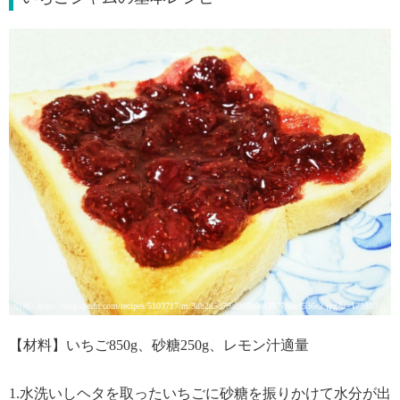
引用: https://img.cpcdn.com/recipes/5103717/m/3db2d5d79af909e9e43977f6ccf536e2.jpg?u=17389364&p=1527941089
【材料】いちご850g、砂糖250g、レモン汁適量
1.水洗いしヘタを取ったいちごに砂糖を振りかけて水分が出