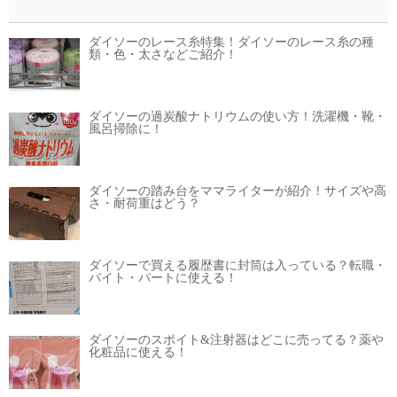
ダイソーのレース糸特集！ダイソーのレース糸の種
類・色・太さなどご紹介！
ダイソーの過炭酸ナトリウムの使い方！洗濯機・靴・
風呂掃除に！
ダイソーの踏み台をママライターが紹介！サイズや高
さ・耐荷重はどう？
ダイソーで買える履歴書に封筒は入っている？転職・
バイト・パートに使える！
ダイソーのスポイト&注射器はどこに売ってる？薬や
化粧品に使える！