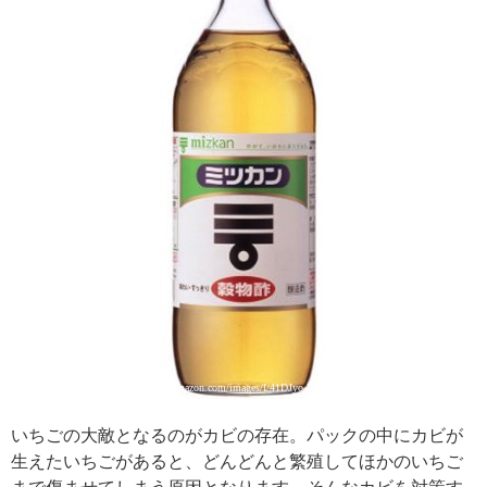
引用: https://images-na.ssl-images-amazon.com/images/I/41DJyo-UAWL.jpg
いちごの大敵となるのがカビの存在。パックの中にカビが
生えたいちごがあると、どんどんと繁殖してほかのいちご