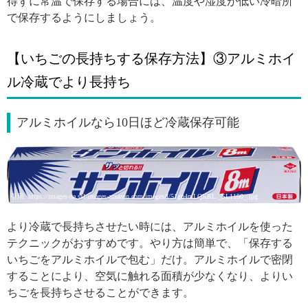
得ずに常温で保存する場合には、温度や湿度が低い冷暗所
で保存するようにしましょう。
【いちごの長持ちする保存方法】③アルミホイ
ル冷蔵でより長持ち
アルミホイルなら10日ほど冷蔵保存可能
引用: https://images-na.ssl-images-amazon.com/images/I/51gu4mLQKRL._SL1150_.jpg
より冷蔵で長持ちさせたい時には、アルミホイルを使った
テクニックがおすすめです。やり方は簡単で、「保存する
いちごをアルミホイルで包む」だけ。アルミホイルで密閉
することにより、空気に触れる面積が少なくなり、よりい
ちごを長持ちさせることができます。