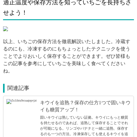
適正温度や保存方法を知っていちごを長持ちさ
せよう！
引用: https://www.pakutaso.com/shared/img/thumb/nichinanIMGL9405_TP_V.jpg
以上、いちごの保存方法を徹底解説いたしました。冷蔵す
るのにも、冷凍するのにもちょっとしたテクニックを使う
ことでよりおいしく保存することができます。ぜひ皆様も
この記事を参考にしていちごを美味しく食べてください
ね。
関連記事
キウイを追熟？保存の仕方1つで固いキウ
イも糖質アップ！
固いキウイは熟していない証拠。キウイにもっと糖質
を持たせるのであれば、追熟して保存することでそれ
が可能になる。リンゴやバナナと一緒に追熟、保存す
るのも一つの方法。冷凍保存しても使えるキウイを追