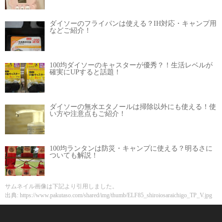
ダイソーのフライパンは使える？IH対応・キャンプ用
などご紹介！
100均ダイソーのキャスターが優秀？！生活レベルが
確実にUPすると話題！
ダイソーの無水エタノールは掃除以外にも使える！使
い方や注意点もご紹介！
100均ランタンは防災・キャンプに使える？明るさに
ついても解説！
サムネイル画像は下記より引用しました。
出典: https://www.pakutaso.com/shared/img/thumb/ELF85_shiroiosaraichigo_TP_V.jpg