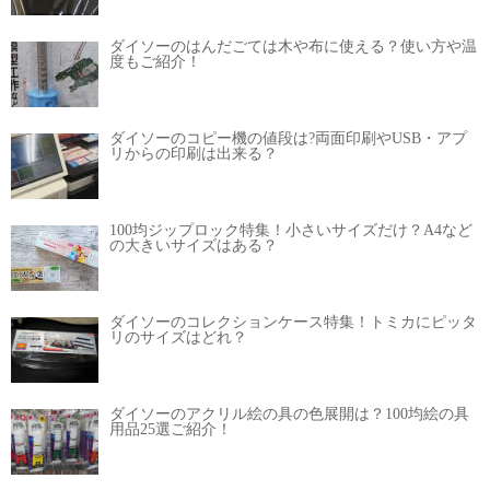
ダイソーのはんだごては木や布に使える？使い方や温
度もご紹介！
ダイソーのコピー機の値段は?両面印刷やUSB・アプ
リからの印刷は出来る？
100均ジップロック特集！小さいサイズだけ？A4など
の大きいサイズはある？
ダイソーのコレクションケース特集！トミカにピッタ
リのサイズはどれ？
ダイソーのアクリル絵の具の色展開は？100均絵の具
用品25選ご紹介！