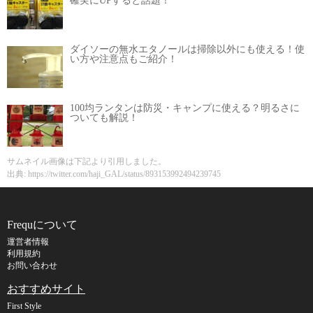
確実にUPすると話題！
ダイソーの無水エタノールは掃除以外にも使える！使
い方や注意点もご紹介！
100均ランタンは防災・キャンプに使える？明るさに
ついても解説！
サムネイル画像は下記より引用しました。
出典: https://twitter.com/haji_GAL/status/893153992494239745
Frequについて
運営者情報
利用規約
お問い合わせ
おすすめサイト
First Style