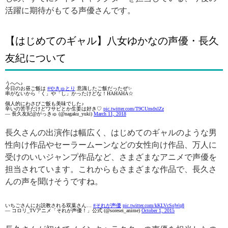
活躍に期待がもてる声優さんです。
【はじめてのギャル】八女ゆかなの声優・長久
友紀について
うへへ♪
今日のお昼ご飯は
#やきゅとり
意識したご飯だったぜ✨
串がないから「く」や「し」かったけどな！HAHAHA☆
個人的にわさびご飯も美味でした♪
辛いの苦手だけどワサビとか生姜は好き♡
pic.twitter.com/T9CUmdxlZz
— 長久友紀@がっきゅ (@nagaku_yuki)
March 11, 2018
長久さんの出演作は幅広く、はじめてのギャルのような男
性向け作品やセーラームーンなどの女性向け作品、万人に
受けのいいジャンプ作品など、さまざまなアニメで声優を
担当されています。これからもさまざまな作品で、長久さ
んの声を聞けそうですね。
いちごさんにお説教される双葉さん…
#それが声優
pic.twitter.com/kKLVcSqWq8
— コロリ_TVアニメ「それが声優！」公式 (@soresei_anime)
October 1, 2015