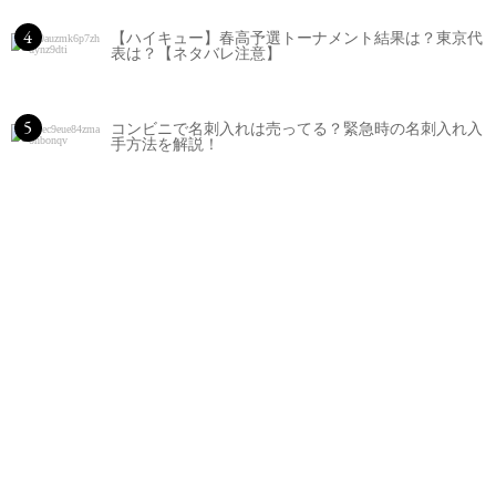
4
【ハイキュー】春高予選トーナメント結果は？東京代
表は？【ネタバレ注意】
5
コンビニで名刺入れは売ってる？緊急時の名刺入れ入
手方法を解説！