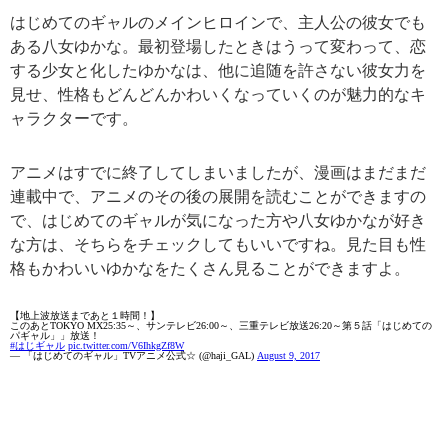
はじめてのギャルのメインヒロインで、主人公の彼女でも
ある八女ゆかな。最初登場したときはうって変わって、恋
する少女と化したゆかなは、他に追随を許さない彼女力を
見せ、性格もどんどんかわいくなっていくのが魅力的なキ
ャラクターです。
アニメはすでに終了してしまいましたが、漫画はまだまだ
連載中で、アニメのその後の展開を読むことができますの
で、はじめてのギャルが気になった方や八女ゆかなが好き
な方は、そちらをチェックしてもいいですね。見た目も性
格もかわいいゆかなをたくさん見ることができますよ。
【地上波放送まであと１時間！】
このあとTOKYO MX25:35～、サンテレビ26:00～、三重テレビ放送26:20～第５話「はじめての
パギャル」」放送！
#はじギャル
pic.twitter.com/V6IhkgZf8W
— 「はじめてのギャル」TVアニメ公式☆ (@haji_GAL)
August 9, 2017