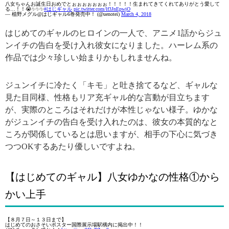
八女ちゃんお誕生日おめでとぉぉぉぉぉぉぉ！！！！！生まれてきてくれてありがとう愛して
る…！！😭✨✨✨
#はじギャル
pic.twitter.com/lf3JnEpwjO
— 植野メグル@はじギャル6巻発売中！ (@uenotei)
March 4, 2018
はじめてのギャルのヒロインの一人で、アニメ1話からジュ
ンイチの告白を受け入れ彼女になりました。ハーレム系の
作品では少々珍しい始まりかもしれませんね。
ジュンイチに冷たく「キモ」と吐き捨てるなど、ギャルな
見た目同様、性格もリア充ギャル的な言動が目立ちます
が、実際のところはそれだけが本性じゃない様子。ゆかな
がジュンイチの告白を受け入れたのは、彼女の本質的なと
ころが関係しているとは思いますが、相手の下心に気づき
つつOKするあたり優しいですよね。
【はじめてのギャル】八女ゆかなの性格①から
かい上手
【８月７日～１３日まで】
はじめてのおさそいポスター国際展示場駅構内に掲出中！！