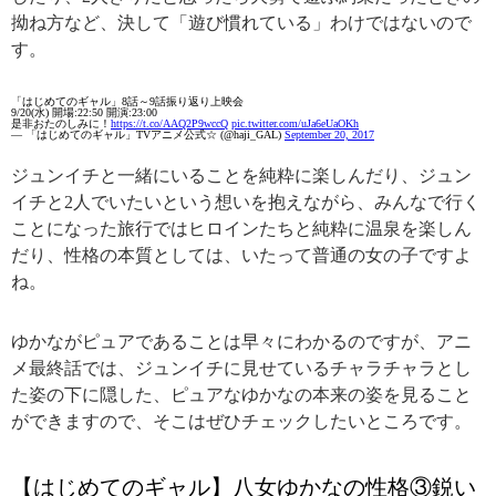
拗ね方など、決して「遊び慣れている」わけではないので
す。
「はじめてのギャル」8話～9話振り返り上映会
9/20(水) 開場:22:50 開演:23:00
是非おたのしみに！
https://t.co/AAQ2P9wccQ
pic.twitter.com/uJa6eUaOKh
— 「はじめてのギャル」TVアニメ公式☆ (@haji_GAL)
September 20, 2017
ジュンイチと一緒にいることを純粋に楽しんだり、ジュン
イチと2人でいたいという想いを抱えながら、みんなで行く
ことになった旅行ではヒロインたちと純粋に温泉を楽しん
だり、性格の本質としては、いたって普通の女の子ですよ
ね。
ゆかながピュアであることは早々にわかるのですが、アニ
メ最終話では、ジュンイチに見せているチャラチャラとし
た姿の下に隠した、ピュアなゆかなの本来の姿を見ること
ができますので、そこはぜひチェックしたいところです。
【はじめてのギャル】八女ゆかなの性格③鋭い