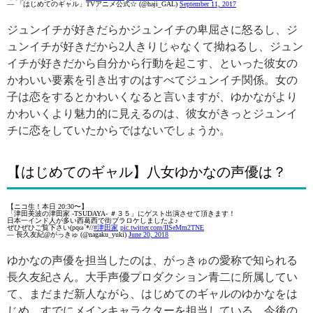
— 「はじめてのギャル」TVアニメ公式☆ (@haji_GAL)
September 11, 2017
ジュンイチが好きだらかジュンイチの卑屈さに怒るし、ジ
ュンイチが好きだから2人きりじゃなくて拗ねるし、ジュン
イチが好きだから自分から行動を起こす、といった彼女の
かわいい要素を引き出すのはすべてジュンイチ関係。女の
子は恋をするとかわいくなると言いますが、ゆかながより
かわいくより魅力的に見えるのは、彼女がきっとジュンイ
チに恋をしていたからではないでしょうか。
【はじめてのギャル】八女ゆかなの声優は？
【ニコ生！本日 20:30〜】
「津田美波の津田家 -TSUDAYA- ＃３５」にゲスト出演させて頂きます！
日本一インド人が多い西葛西で街ブラロケしましたよ♪
ぜひぜひご覧下さい(pqω`*//
#津田家
pic.twitter.com/IISeMm2TNE
— 長久友紀@がっきゅ (@nagaku_yuki)
June 20, 2018
ゆかなの声優を担当したのは、がっきゅの愛称で知られる
長久友紀さん。大手声優プロダクション青二に所属してい
て、まだまだ新人ながら、はじめてのギャルのゆかなをは
じめ、すでにメインキャラクターを担当している、今後の