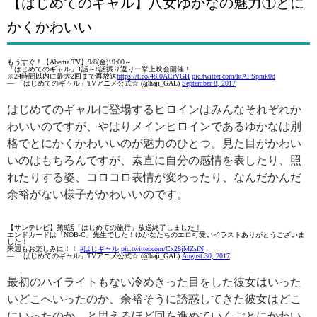
【はじめてのギャル】八女ゆかなの魅力①とに
かくかわいい
もうすぐ！【Abema TV】9/8(金)19:00～
「はじめてのギャル」1話～8話振り返り一挙上映会開催！
※24時間以内に最大2回まで再放送
https://t.co/48l0ACrVGH
pic.twitter.com/htAPSpmk0d
— 「はじめてのギャル」TVアニメ公式☆ (@haji_GAL)
September 8, 2017
はじめてのギャルに登場するヒロインはみんなそれぞれか
わいいのですが、やはりメインヒロインであるゆかなは別
格でとにかくかわいいのが魅力のひとつ。見た目がかわい
いのはもちろんですが、素直に自分の感情を表したり、照
れたりする姿、コロコロ表情が変わったり、なんだかんだ
余裕がない様子がかわいいのです。
【サンテレビ】第8話「はじめての旅行」放送終了しました！
エンドカードは「NOB-C」先生でした！ゆかなたちのエロ可愛いイラストありがとうございま
した！
来週もお楽しみに！！
#はじギャル
pic.twitter.com/Cx28jMZsfN
— 「はじめてのギャル」TVアニメ公式☆ (@haji_GAL)
August 30, 2017
最初のハイライトもない冷めきった目をした彼女はいった
いどこへいったのか、余裕そうに誘惑してきた彼女はどこ
にいったのか、と思えるほど回を進めていくごとにかわい