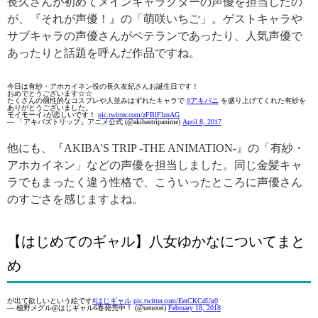
長久さんが初めてメインキャラクターの声優を担当したの
が、『それが声優！』の「萌咲いちご」。ゲストキャラや
サブキャラの声優さんがベテランであったり、人気声優で
あったりと話題を呼んだ作品ですね。
今日は有紗・アホカイネン役の長久友紀さんお誕生日です！
おめでとうございます☆☆
たくさんの個性的なコスプレや人並みはずれたキャラで
#アキバニ
を盛り上げてくれた有紗を
ありがとうございました。
モイモーイ♪が恋しいです！
pic.twitter.com/zFBlFlznAG
— 「アキバズトリップ」アニメ公式 (@akibastripanime)
April 8, 2017
他にも、『AKIBA'S TRIP -THE ANIMATION-』の「有紗・
アホカイネン」などの声優を担当しました。同じ金髪キャ
ラでもまったく違う性格で、こういったところに声優さん
のすごさを感じますよね。
【はじめてのギャル】八女ゆかなについてまと
め
が出て欲しいという絵です
#はじギャル
pic.twitter.com/EerCKCdUg0
— 植野メグル@はじギャル6巻発売中！ (@uenotei)
February 18, 2018