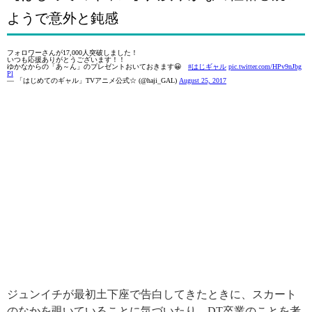
ようで意外と鈍感
フォロワーさんが17,000人突破しました！
いつも応援ありがとうございます！！
ゆかなからの「あ～ん」のプレゼントおいておきます😀
#はじギャル
pic.twitter.com/HPv9nJbg
Pl
— 「はじめてのギャル」TVアニメ公式☆ (@haji_GAL)
August 25, 2017
ジュンイチが最初土下座で告白してきたときに、スカート
のなかを覗いていることに気づいたり、DT卒業のことを考