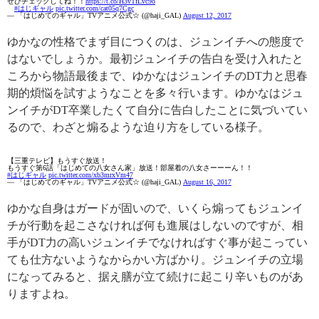
ぜひチェックしてね！！
https://t.co/H3vTfLvc9o
#はじギャル
pic.twitter.com/cat05q7Cgc
— 「はじめてのギャル」TVアニメ公式☆ (@haji_GAL)
August 12, 2017
ゆかなの性格でまず目につくのは、ジュンイチへの態度で
はないでしょうか。最初ジュンイチの告白を受け入れたと
ころから物語最後まで、ゆかなはジュンイチのDT力と思春
期的煩悩を試すようなことを多々行います。ゆかなはジュ
ンイチがDT卒業したくて自分に告白したことに気づいてい
るので、わざと煽るような迫り方をしている様子。
【三重テレビ】もうすぐ放送！
もうすぐ第6話「はじめての八女さん家」放送！部屋着の八女さーーーん！！
#はじギャル
pic.twitter.com/xb3mrxVm47
— 「はじめてのギャル」TVアニメ公式☆ (@haji_GAL)
August 16, 2017
ゆかな自身はガードが固いので、いくら煽ってもジュンイ
チが行動を起こさなければ何も進展はしないのですが、相
手がDT力の高いジュンイチでなければすぐ事が起こってい
ても仕方ないようなからかい方ばかり。ジュンイチの立場
になってみると、据え膳が立て続けに起こり辛いものがあ
りますよね。