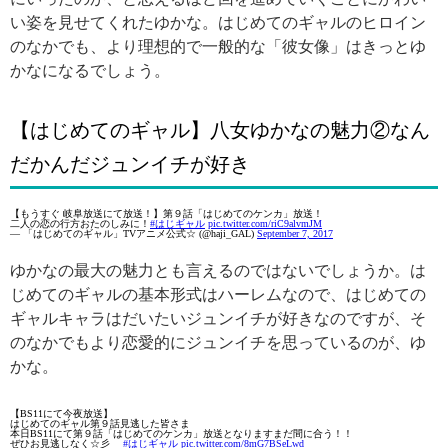
い姿を見せてくれたゆかな。はじめてのギャルのヒロイン
のなかでも、より理想的で一般的な「彼女像」はきっとゆ
かなになるでしょう。
【はじめてのギャル】八女ゆかなの魅力②なん
だかんだジュンイチが好き
【もうすぐ 岐阜放送にて放送！】第９話「はじめてのケンカ」放送！
二人の恋の行方おたのしみに！
#はじギャル
pic.twitter.com/riC9alvmJM
— 「はじめてのギャル」TVアニメ公式☆ (@haji_GAL)
September 7, 2017
ゆかなの最大の魅力とも言えるのではないでしょうか。は
じめてのギャルの基本形式はハーレムなので、はじめての
ギャルキャラはだいたいジュンイチが好きなのですが、そ
のなかでもより恋愛的にジュンイチを思っているのが、ゆ
かな。
【BS11にて今夜放送】
はじめてのギャル第９話見逃した皆さま
本日BS11にて第９話「はじめてのケンカ」放送となりますまだ間に合う！！
ぜひお見逃しなく☆彡
#はじギャル
pic.twitter.com/8mG7BSeLwd