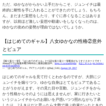
ただ、ゆかながからかい上手だからこそ、ジュンイチは最
終的に耐性を手に入れることができたのでしょう。もちろ
ん、まだまだ妄想をしたり、すぐに赤くなることはありま
すが、以前ほど激しい妄想や勘違いをしなくなったのは、
ゆかなの攻めの姿勢が理由ではないでしょうか。
【はじめてのギャル】八女ゆかなの性格②意外
とピュア
【振り返り一挙】『はじめてのギャル』1〜5話を振り返り一挙配信がもうすぐスタートです！
AbemaTVでは毎週木曜25時00分に最新話配信中。
https://t.co/a1aeWqidrr
#はじギャル
pic.twitter.c
om/kYFxhoHPQ5
— 「はじめてのギャル」TVアニメ公式☆ (@haji_GAL)
August 18, 2017
はじめてのギャルを見て行くとわかるのですが、大胆にジ
ュンイチを煽りつつ、ゆかな自身はとてもピュアであるこ
とがうかがえます。その見た目や言動、ジュンイチをから
かう性格からそのようには思えませんが、家に行きたいと
いうジュンイチからのお願いを戸惑いつつ照れながら了承
したり、2人きりだと思ったら大勢で遊ぶ約束だったときの