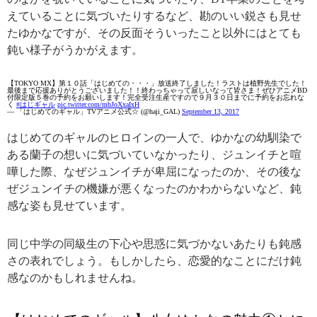
えていることに気づいたりするなど、勘のいい鋭さも見せ
たゆかなですが、その反面そういったこと以外にはとても
鈍い様子がうかがえます。
【TOKYO MX】第１０話「はじめての・・・」放送終了しました！ラストは植野先生でした！
最後まで応援ありがとうございました！！終わっちゃって寂しいなって皆さま！ぜひアニメBD
付限定版５巻の予約をお願いします！完全受注生産ですので９月３０日までに予約をお忘れな
く
#はじギャル
pic.twitter.com/mbJoXxaIxH
— 「はじめてのギャル」TVアニメ公式☆ (@haji_GAL)
September 13, 2017
はじめてのギャルのヒロインの一人で、ゆかなの幼馴染で
ある蘭子の想いに気づいていなかったり、ジュンイチと喧
嘩した際、なぜジュンイチが卑屈になったのか、その後な
ぜジュンイチの機嫌が悪くなったのかわからないなど、鈍
感な姿も見せています。
同じ中学の同級生の下心や思惑に気づかないあたりも鈍感
さの表れでしょう。もしかしたら、恋愛的なことにだけ鈍
感なのかもしれませんね。