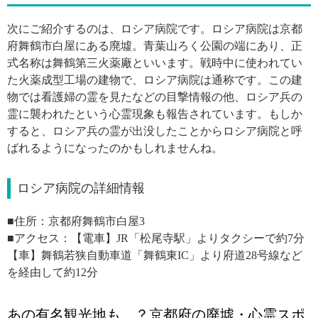
次にご紹介するのは、ロシア病院です。ロシア病院は
京都
府舞鶴市白屋にある廃墟。青葉山ろく公園の端にあり、正
式名称は
舞鶴第三火薬廠といいます。戦時中に使われてい
た火薬成型工場の建物で、ロシア病院は通称です。この建
物では看護婦の霊を見たなどの目撃情報の他、ロシア兵の
霊に襲われたという心霊現象も報告されています。もしか
すると、ロシア兵の霊が出没したことからロシア病院と呼
ばれるようになったのかもしれませんね。
ロシア病院の詳細情報
■住所：
京都府舞鶴市白屋3
■アクセス：【電車】JR「松尾寺駅」よりタクシーで約7分
【車】舞鶴若狭自動車道「舞鶴東IC」より府道28号線など
を経由して約12分
あの有名観光地も…？京都府の廃墟・心霊スポ