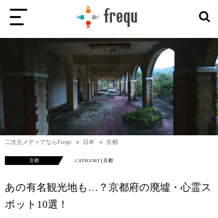
二次元メディアならFrequ
日本
京都
京都
CATEGORY | 京都
あの有名観光地も…？京都府の廃墟・心霊ス
ポット10選！