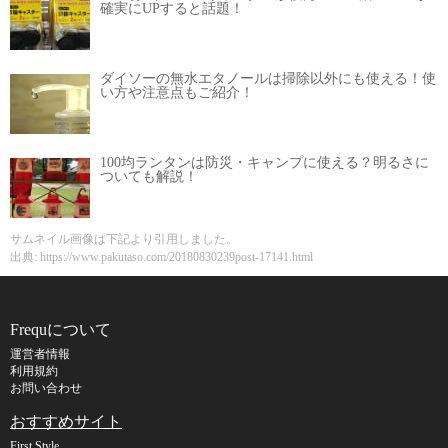
確実にUPすると話題！
ダイソーの無水エタノールは掃除以外にも使える！使
い方や注意点もご紹介！
100均ランタンは防災・キャンプに使える？明るさに
ついても解説！
サムネイル画像は下記より引用しました。
出典: https://www.pakutaso.com/20180830239post-17141.html
Frequについて
運営者情報
利用規約
お問い合わせ
おすすめサイト
First Style