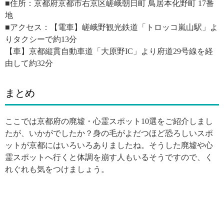
■住所：京都府京都市右京区嵯峨朝日町 鳥居本化野町 17番
地
■アクセス：【電車】嵯峨野観光鉄道「トロッコ嵐山駅」よ
りタクシーで約13分
【車】京都縦貫自動車道「大原野IC」より府道29号線を経
由して約32分
まとめ
ここでは京都府の廃墟・心霊スポット10選をご紹介しまし
たが、いかがでしたか？身の毛がよだつほど恐ろしいスポ
ットが京都にはいろいろありましたね。そうした廃墟や心
霊スポットへ行くと体調を崩す人もいるそうですので、く
れぐれも気をつけましょう。