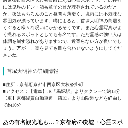
府京都市西京区大枝沓掛町にある心霊スポット。この神社
には鬼界のドン・酒呑童子の首が埋葬されているのだと
か。夜はもちろんのこと昼間も薄暗く、境内には不気味な
雰囲気が漂っています。噂によると、首塚大明神の鳥居を
くぐると様々な呪いにかかるそうです。また心霊写真がよ
く撮れるスポットとしても有名です。ただ霊感の強い人は
体調を崩す恐れがありますので、近寄らない方が良いでし
ょう。万が一、霊を見ても目を合わせないようにしてくだ
さいね。
首塚大明神の詳細情報
■住所：京都府京都市西京区大枝沓掛町
■アクセス：【電車】JR「馬堀駅」よりタクシーで約13分
【車】京都縦貫自動車道「篠IC」より山陰道などを経由し
て約10分
あの有名観光地も…？京都府の廃墟・心霊スポ