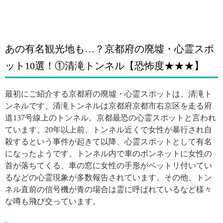
あの有名観光地も…？京都府の廃墟・心霊スポ
ット10選！①清滝トンネル【恐怖度★★★】
最初にご紹介する京都府の廃墟・心霊スポットは、清滝ト
ンネルです。清滝トンネルは
京都府京都市右京区を走る府
道137号線上のトンネル。京都最恐の心霊スポットと言われ
ています。20年以上前、トンネル近くで女性が暴行され自
殺するという事件が起きて以降、心霊スポットとして有名
になったようです。トンネル内で車のボンネットに女性の
首が落ちてくる、車の窓に女性の手形がベットリ付いてい
るなどの心霊現象が多数報告されています。その他、トン
ネル直前の信号機が青の場合は霊に呼ばれているなど様々
な噂も飛び交っています。