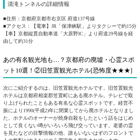
清滝トンネルの詳細情報
■住所：
京都府京都市右京区 府道137号線
■アクセス：【電車】JR「保津峡駅」よりタクシーで約15分
【車】京都縦貫自動車道「大原野IC」より府道29号線を経
由して約31分
あの有名観光地も…？京都府の廃墟・心霊スポ
ット10選！②旧笠置観光ホテル[恐怖度★★★]
次にご紹介するのは、旧笠置観光ホテルです。旧笠置観光
ホテルは京都府相楽郡笠置町にある廃ホテル。テレビで取
り上げられたこともある有名な心霊スポットです。経営不
振により1990(平成2)年に閉業してから廃ホテルとなりまし
た。ホテルのオーナーが焼身自殺をしたという話をはじめ
として良くない噂がいろいろ飛び交っています。老婆の霊
を見たなどの目撃情報の他、誰もいないはずのフロントで