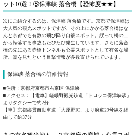
ット10選！⑧保津峡 落合橋【恐怖度★★】
次にご紹介するのは、保津峡 落合橋です。京都で保津峡は
大人気の観光スポットですが、その上にかかる落合橋はな
んと京都でも有数の飛び降り自殺スポット。誤って橋の上
から転落する事故もたびたび発生しています。さらに落合
橋の先にある赤橋トンネルも心霊スポットとして有名な場
所。霊を見たという目撃情報が多数寄せられています。
保津峡 落合橋の詳細情報
■住所：京都府京都市右京区 保津峡
■アクセス：【電車】嵯峨野観光鉄道「トロッコ保津峡駅」
よりタクシーで約2分
【車】京都縦貫自動車道「大原野IC」より府道29号線を経
由して約37分