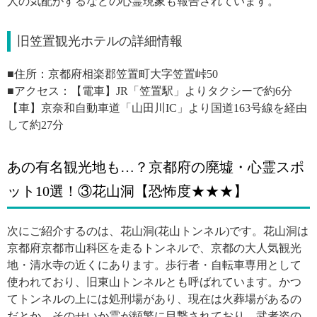
人の気配がするなどの心霊現象も報告されています。
旧笠置観光ホテルの詳細情報
■住所：京都府相楽郡笠置町大字笠置峠50
■アクセス：【電車】JR「笠置駅」よりタクシーで約6分
【車】京奈和自動車道「山田川IC」より国道163号線を経由
して約27分
あの有名観光地も…？京都府の廃墟・心霊スポ
ット10選！③花山洞【恐怖度★★★】
次にご紹介するのは、花山洞(花山トンネル)です。花山洞は
京都府京都市山科区を走るトンネルで、京都の大人気観光
地・清水寺の近くにあります。歩行者・自転車専用として
使われており、旧東山トンネルとも呼ばれています。かつ
てトンネルの上には処刑場があり、現在は火葬場があるの
だとか。そのせいか霊が頻繁に目撃されており、武者姿の