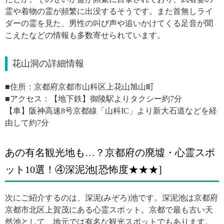
霊や着物の霊が頻繁に出没するそうです。また首無しライ
ダーの霊を見た、男性の叫び声や追いかけてくる足音が聞
こえたなどの情報も多数寄せられています。
花山洞の詳細情報
■住所：京都府京都市山科区上花山旭山町
■アクセス：【地下鉄】御陵駅よりタクシー約7分
【車】阪神高速8号京都線「山科IC」より新大石道などを経
由して約7分
あの有名観光地も…？京都府の廃墟・心霊スポ
ット10選！④深泥池[恐怖度★★★]
次にご紹介するのは、深泥(みぞろ)池です。深泥池は京都府
京都市北区上賀茂にある心霊スポット。京都で最も古い天
然池として、地元では有名な観光スポットでもあります。