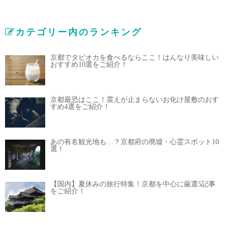
カテゴリー内のランキング
京都でタピオカを食べるならここ！はんなり美味しい
おすすめ10選をご紹介！
京都最恐はここ！震えが止まらないお化け屋敷のおす
すめ4選をご紹介！
あの有名観光地も…？京都府の廃墟・心霊スポット10
選！
【国内】夏休みの旅行特集！京都を中心に厳選5記事
をご紹介！