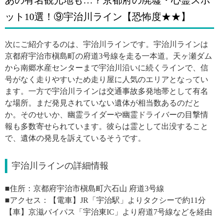
あの有名観光地も…？京都府の廃墟・心霊スポ
ット10選！⑨宇治川ライン【恐怖度★★】
次にご紹介するのは、宇治川ラインです。宇治川ラインは
京都府宇治市槇島町の府道3号線を走る一本道。天ヶ瀬ダム
から南郷水産センターまで宇治川沿いに続くラインで、信
号がなく走りやすいため走り屋に人気のエリアとなってい
ます。一方で宇治川ラインは交通事故多発地帯として有名
な場所。まだ発見されていない遺体が相当数あるのだと
か。そのせいか、幽霊ライダーや幽霊ドライバーの目撃情
報も多数寄せられています。彼らは霊として出没すること
で、遺体の発見を訴えているそうです。
宇治川ラインの詳細情報
■住所：
京都府宇治市槇島町六石山 府道3号線
■アクセス：【電車】JR「宇治駅」よりタクシーで約11分
【車】京滋バイパス「宇治東IC」より府道7号線などを経由