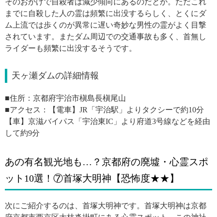
そのおかげで自殺者は減少傾向にあるのだとか。ただこれ
までに自殺した人の霊は頻繁に出没するらしく、とくにダ
ム上流では歩くのが異常に遅い奇妙な男性の霊がよく目撃
されています。またダム周辺での交通事故も多く、首無し
ライダーも頻繁に出没するそうです。
天ヶ瀬ダムの詳細情報
■住所：京都府宇治市槇島長槇尾山
■アクセス：【電車】JR「宇治駅」よりタクシーで約10分
【車】京滋バイパス「宇治東IC」より府道3号線などを経由
して約9分
あの有名観光地も…？京都府の廃墟・心霊スポ
ット10選！⑦首塚大明神【恐怖度★★】
次にご紹介するのは、首塚大明神です。首塚大明神は京都