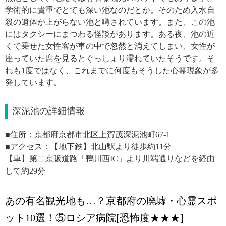
学術的に貴重でとても深い池なのだとか。そのため入水自
殺の遺体が上がらない池と噂されています。また、この池
にはタクシーにまつわる怪談があります。ある夜、池の近
くで乗せた女性客が車の中で忽然と消えてしまい、女性が
座っていた席を見るとぐっしょり濡れていたそうです。そ
れも1度ではなく、これまでに何度もそうした心霊現象が多
発しています。
深泥池の詳細情報
■住所：京都府京都市北区上賀茂深泥池町67-1
■アクセス：【地下鉄】北山駅より徒歩約11分
【車】第二京阪道路「鴨川西IC」より川端通りなどを経由
して約29分
あの有名観光地も…？京都府の廃墟・心霊スポ
ット10選！⑤ロシア病院[恐怖度★★★]