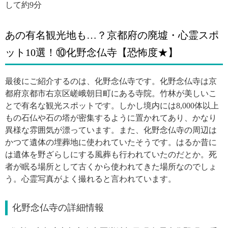
して約9分
あの有名観光地も…？京都府の廃墟・心霊スポ
ット10選！⑩化野念仏寺【恐怖度★】
最後にご紹介するのは、化野念仏寺です。化野念仏寺は京
都府京都市右京区嵯峨朝日町にある寺院。竹林が美しいこ
とで有名な観光スポットです。しかし境内には8,000体以上
もの石仏や石の塔が密集するように置かれてあり、かなり
異様な雰囲気が漂っています。また、化野念仏寺の周辺は
かつて遺体の埋葬地に使われていたそうです。はるか昔に
は遺体を野ざらしにする風葬も行われていたのだとか。死
者が眠る場所として古くから使われてきた場所なのでしょ
う。心霊写真がよく撮れると言われています。
化野念仏寺の詳細情報