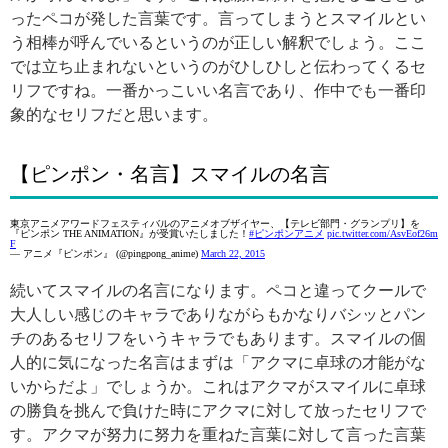
ったペコが発した言葉です。言ってしまうとスマイルとい
う相棒が呼んでいるというのが正しい解釈でしょう。ここ
では立ち止まれないというのがひしひしと伝わってくるセ
リフですね。一番かっこいい名言であり、作中でも一番印
象的なセリフだと思います。
【ピンポン・名言】スマイルの名言
東京アニメアワードフェスティバルのアニメオブザイヤー、【テレビ部門・グランプリ】を
『ピンポン THE ANIMATION』が受賞いたしました！
#ピンポンアニメ
pic.twitter.com/AsvEof26m
F
— アニメ『ピンポン』 (@pingpong_anime)
March 22, 2015
続いてスマイルの名言になります。ペコと違ってクールで
大人しい感じのキャラでありながらもかなりバシッとパン
チのあるセリフをいうキャラでもあります。スマイルの個
人的に気になった名言はまずは「アクマに卓球の才能がな
いからだよ」でしょうか。これはアクマがスマイルに卓球
の勝負を挑んで負けた時にアクマに対して放ったセリフで
す。アクマが努力に努力を重ねた言葉に対して言った言葉