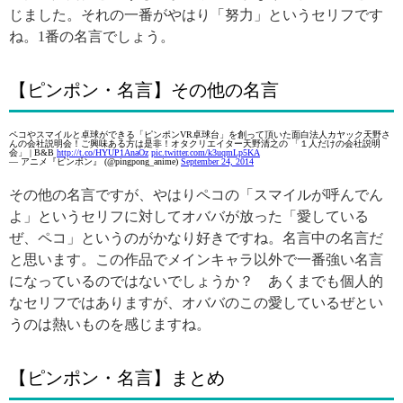
じました。それの一番がやはり「努力」というセリフです
ね。1番の名言でしょう。
【ピンポン・名言】その他の名言
ペコやスマイルと卓球ができる「ピンポンVR卓球台」を創って頂いた面白法人カヤック天野さ
んの会社説明会！ご興味ある方は是非！オタクリエイター天野清之の 「１人だけの会社説明
会」 | B&B
http://t.co/HYUP1AnaOz
pic.twitter.com/k3uqmLp5KA
— アニメ『ピンポン』 (@pingpong_anime)
September 24, 2014
その他の名言ですが、やはりペコの「スマイルが呼んでん
よ」というセリフに対してオババが放った「愛している
ぜ、ペコ」というのがかなり好きですね。名言中の名言だ
と思います。この作品でメインキャラ以外で一番強い名言
になっているのではないでしょうか？ あくまでも個人的
なセリフではありますが、オババのこの愛しているぜとい
うのは熱いものを感じますね。
【ピンポン・名言】まとめ