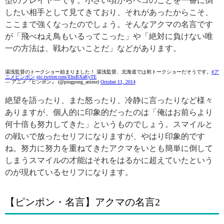
型のプレイヤーです。小さい頃からペコのことを一番に倒
したい相手として見てきており、それがあったからこそ、
ここまで強くなったのでしょう。そんなアクマの名言です
が「飛べねえ鳥もいるってこった」や「絶対に負けない唯
一の方法は、戦わないことだ」などがあります。
湯浅監督のトークショー始まりました！ 湯浅監督、北海道では初トークショーだそうです。
#ア
ニメピンポン
pic.twitter.com/EhsBXaRyTE
— アニメ『ピンポン』 (@pingpong_anime)
October 11, 2014
絶望を語ったり、また怒ったり、冷静に言ったりなど様々
ありますが、個人的に印象的だったのは「俺はお前らより
何十倍も努力してきた」というものでしょう。スマイルと
の戦いで放ったセリフになりますが、やはり印象的です
ね。努力に努力を重ねてきたアクマをいとも簡単に倒して
しまうスマイルの才能はそれをはるかに超えていたという
のが現れているセリフになります。
【ピンポン・名言】アクマの名言2