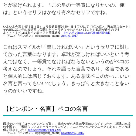
とが挙げられます。「この星の一等賞になりたいの、俺
は」というセリフはかなり有名なセリフですね。
いよいよ今週！4月9日（日）より毎週日曜24:30～ＢＳフジにて「ピンポン」再放送スタート！
その前に2014年の放送前に公開したキャラＰＶをおさらい！5人とも戦術が違うのです
よ・・・！ペコは右ペン表ソフト前陣速攻
#ピンポン
https://t.co/QSm8N8N8sE
— アニメ『ピンポン』 (@pingpong_anime)
April 6, 2017
これはスマイルが「楽しければいい」というセリフに対し
て放った言葉になります。卓球が楽しければいいという考
えではなく、一等賞でなければならないというのがペコの
考えなのでしょう。それを語った言葉であり、名言である
と個人的には感じております。ある意味ペコのかっこいい
名言と言ってもいいでしょう。きっぱりと大きなことをい
うのがいいですね。
【ピンポン・名言】ペコの名言
四川テレビ祭「ゴールデンパンダ賞」、残念ながら大賞は受賞はならずでしたが、卓球の本場
の中国で、「素晴らしいストーリーテリングと、アニメーションテクニックである」という評
価を頂きました！
pic.twitter.com/jFpe1YZgij
— アニメ『ピンポン』 (@pingpong_anime)
November 5, 2015