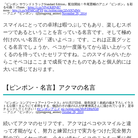
『ピンポン サウンドトラックStandard Edition』配信開始！牛尾憲輔のアニメ『ピンポン』を彩
る42曲！ iTunes：
https://t.co/VPpUKRTyB7
mora：
http://t.co/WF66CcrPY0
pic.twitter.com/2ZvSN7sIWv
— アニメ『ピンポン』 (@pingpong_anime)
November 26, 2014
スマイルにとっての卓球は暇つぶしでもあり、楽しむスポ
ーツであるということを言っている名言です。そして極め
付けのいい名言が「遅いよペコ」です。これは正直グッと
くる名言でしょうか。ペコが一度落ちてから這い上がって
くるのを待っていたセリフですね。このスマイルがいたか
らこそペコはここまで成長できたものであると個人的には
大いに感じております。
【ピンポン・名言】アクマの名言
『ピンポン コンプリートアートワークス』が11月27日頃、発売決定！表紙の描き下ろしイラス
トも公開！タムラにて卓球をする、物語のその後の5人が伊東伸高さんに描かれています。是非
チェックしてください！
#ピンポンアニメ
pic.twitter.com/MvPZfHzN5H
— アニメ『ピンポン』 (@pingpong_anime)
October 28, 2014
続いてアクマのセリフです。アクマはペコやスマイルと違
って才能がなく、努力と練習だけで実力をつけた完全努力