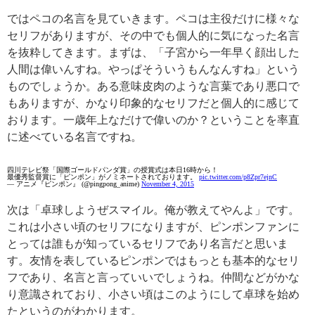
ではペコの名言を見ていきます。ペコは主役だけに様々な
セリフがありますが、その中でも個人的に気になった名言
を抜粋してきます。まずは、「子宮から一年早く顔出した
人間は偉いんすね。やっぱそういうもんなんすね」という
ものでしょうか。ある意味皮肉のような言葉であり悪口で
もありますが、かなり印象的なセリフだと個人的に感じて
おります。一歳年上なだけで偉いのか？ということを率直
に述べている名言ですね。
四川テレビ祭「国際ゴールドパンダ賞」の授賞式は本日16時から！
最優秀監督賞に「ピンポン」がノミネートされております。
pic.twitter.com/p8Zpr7ejnC
— アニメ『ピンポン』 (@pingpong_anime)
November 4, 2015
次は「卓球しようぜスマイル。俺が教えてやんよ」です。
これは小さい頃のセリフになりますが、ピンポンファンに
とっては誰もが知っているセリフであり名言だと思いま
す。友情を表しているピンポンではもっとも基本的なセリ
フであり、名言と言っていいでしょうね。仲間などがかな
り意識されており、小さい頃はこのようにして卓球を始め
たというのがわかります。