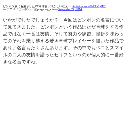
ピンポン展にも展示したVR卓球台。懐かしいなぁー
pic.twitter.com/0hRPeLgJH2
— アニメ『ピンポン』 (@pingpong_anime)
September 24, 2014
いかがでしたでしょうか？ 今回はピンポンの名言につい
て見てきました。ピンポンという作品はただ卓球をする作
品ではなく一番は友情、そして努力や練習、挫折を味わっ
てのそれを乗り越える若き卓球プレイヤーを描いた作品で
あり、名言もたくさんあります。その中でもペコとスマイ
ルの二人の友情を語ったセリフというのが個人的に一番好
きな名言ですね。