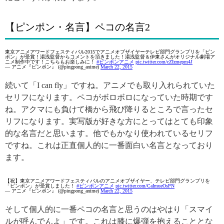
【ピンポン・名言】ペコの名言2
東京アニメアワードフェスティバル2015でアニメオブザイヤーテレビ部門グランプリを「ピン
ポン」が受賞！湯浅監督からコメントを頂きました！湯浅監督＆伊東さんがオリジナル劇場ア
ニメ制作中です！こちらもお楽しみに！
#ピンポンアニメ
pic.twitter.com/cZIzmepm4J
— アニメ『ピンポン』 (@pingpong_anime)
March 22, 2015
続いて「I can fly」ですね。アニメでも取り入れられていた
セリフになります。ペコがボロボロになっていた時期です
ね。アクマにも負けて橋から飛び降りるところで言ったセ
リフになります。実写版が好きな方にとってはとても印象
的な名言だと思います。他でもかなり使われているセリフ
ですね。これは正直個人的に一番面白い名言となっており
ます。
【祝】東京アニメアワードフェスティバルのアニメオブザイヤー、テレビ部門グランプリを
「ピンポン」が受賞しました！
#ピンポンアニメ
pic.twitter.com/CaImueOsPN
— アニメ『ピンポン』 (@pingpong_anime)
March 22, 2015
そして個人的に一番ペコの名言と思うのはやはり「スマイ
ルが呼んでんよ」です。これは膝に爆弾を抱えることとな