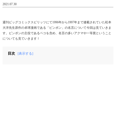
2021.07.30
週刊ビッグコミックスピリッツにて1996年から1997年まで連載されていた松本
大洋先生原作の卓球漫画である「ピンポン」の名言について今回は見ていきま
す。ピンポンの主役であるペコを含め、名言の多いアクマや一等賞ということ
についても見ていきます！
目次
[表示する]