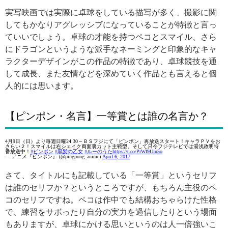
実写映画では実際に卓球をしている描写が多く、撮影に関
してもかなりアグレッシブになっていることが特徴と言っ
ていいでしょう。卓球の才能を持つペコとスマイル、さら
にドラゴンというような派手なネーミングと印象的なキャ
ラクターデザインがこの作品の特徴であり、卓球競技を通
して成長、また友情などを深めていく作品とも言えると個
人的には思います。
【ピンポン・名言】一等賞とは誰の名言か？
4月9日（日）より毎週日曜24:30～ＢＳフジにて「ピンポン」再放送スタート！キャラＰＶをお
さらい２！スマイルは右シェイク両面裏カット主戦型。そして只今フジテレビでは湯浅政明特
番放送中！
#ピンポン
#黒髪の乙女
#ルーのうた
https://t.co/PrWf9Uiu5o
— アニメ『ピンポン』 (@pingpong_anime)
April 6, 2017
さて、タイトルにも記載している「一等賞」というセリフ
は誰のセリフか？というところですが、もちろん主役のペ
コのセリフですね。ペコは作中でも結構おちゃらけた性格
で、練習をサボったり自分の実力を過信したりという場面
もありますが、卓球にかける思いというのは人一倍強いこ