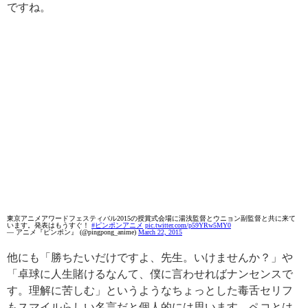
ですね。
東京アニメアワードフェスティバル2015の授賞式会場に湯浅監督とウニョン副監督と共に来て
います。発表はもうすぐ！
#ピンポンアニメ
pic.twitter.com/p59YRw5MY0
— アニメ『ピンポン』 (@pingpong_anime)
March 22, 2015
他にも「勝ちたいだけですよ、先生。いけませんか？」や
「卓球に人生賭けるなんて、僕に言わせればナンセンスで
す。理解に苦しむ」というようなちょっとした毒舌セリフ
もスマイルらしい名言だと個人的には思います。ペコとは