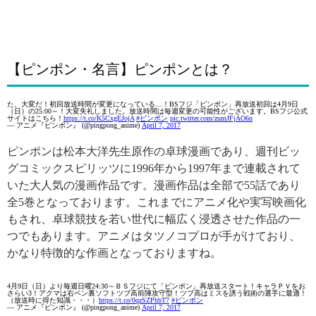
【ピンポン・名言】ピンポンとは？
た、大変だ！初回放送時間が変更になっている…！BSフジ「ピンポン」再放送初回は4月9日
（日）の25:00～！大変失礼しました。放送時間は毎週変更の可能性がございます。BSフジ公式
サイトはこちら！
https://t.co/K5CxgEJojA
#ピンポン
pic.twitter.com/zumJFjAO6n
— アニメ『ピンポン』 (@pingpong_anime)
April 7, 2017
ピンポンは松本大洋先生原作の卓球漫画であり、週刊ビッ
グコミックスピリッツに1996年から1997年まで連載されて
いた大人気の漫画作品です。漫画作品は全部で55話であり
全5巻となっております。これまでにアニメ化や実写映画化
もされ、卓球競技を若い世代に幅広く浸透させた作品の一
つでもあります。アニメはタツノコプロが手がけており、
かなり特徴的な作画となっておりますね。
4月9日（日）より毎週日曜24:30～ＢＳフジにて「ピンポン」再放送スタート！キャラＰＶをお
さらい3！アクマは右ペン裏ソフトツブ高前陣攻守型！ツブ高はミスを誘う戦術の選手に最適！
（放送時に得た知識・・・）
https://t.co/0qzSZPhbT7
#ピンポン
— アニメ『ピンポン』 (@pingpong_anime)
April 7, 2017