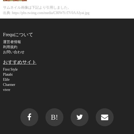
サムネイル画像は下記より引用しました。
出典: https://pbs.twimg.com/media/C80WYrTV0AAIyai.jpg
Frequについて
運営者情報
利用規約
お問い合わせ
おすすめサイト
First Style
Platabi
Elife
Charmer
vivre
B!