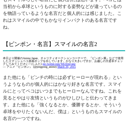
当初から卓球というものに対する姿勢などが違っているの
を物語っているような名言だと個人的には感じました。こ
れはスマイルの中でもかなりインパクトのある名言です
ね。
【ピンポン・名言】スマイルの名言2
本日より開催のAnime Japan、チャリティオークションコーナーで、『ピンポン展』などで使用
したスマッシュペコ原画ポップを出しています。かなり大きいですが、お越しの方是非チェッ
クしてみてください！(しんた)
pic.twitter.com/YeGStmyapz
— アニメ『ピンポン』 (@pingpong_anime)
March 20, 2015
また他にも「ピンチの時には必ずヒーローが現れる」とい
うようなものが個人的にはかなり好きな名言です。スマイ
ルにとってペコはいつまでもヒーローなんですね。これを
見るとやはり友情というものがひしひしと伝わってきま
す。また他にも「強くなるとか、優勝するとか、そういう
卓球をやりたくないんだ、僕は」というものもスマイルの
名言の一つですね。