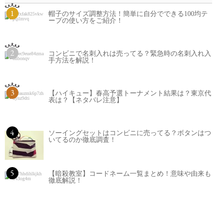
1
帽子のサイズ調整方法！簡単に自分でできる100均テ
ープの使い方をご紹介！
2
コンビニで名刺入れは売ってる？緊急時の名刺入れ入
手方法を解説！
3
【ハイキュー】春高予選トーナメント結果は？東京代
表は？【ネタバレ注意】
4
ソーイングセットはコンビニに売ってる？ボタンはつ
いてるのか徹底調査！
5
【暗殺教室】コードネーム一覧まとめ！意味や由来も
徹底解説！