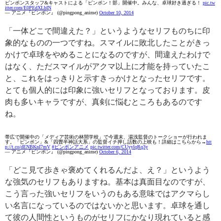
ピンポンスタッフ&キャストによる「ピンポン！部」開催中。みんな、卓球好き過ぎる！
pic.tw
itter.com/E0PEdXLbIN
— アニメ『ピンポン』 (@pingpong_anime)
October 10, 2014
「一体どこで間違えた？」というようなセリフものちに印
象的なものの一つですね。スマイルに敗北したことがきっ
かけで卓球をやめることになるのですが、間違えたわけで
はなく、ただスマイルがアクマ以上に才能を持っていたこ
と、これをはっきりと示すきっかけとなったセリフです。
とても個人的には印象に強いセリフとなっております。皮
肉も多いキャラですが、真剣に悩むところもあるのです
ね。
帯広で開催中の「メディア芸術の林間学校」で今週末、湯浅監督のトークショーが行われま
す。「ピンポン」&「四畳半神話大系」の監督イチ押し話数の上映も！詳細はこちらから→
htt
p://t.co/dENBKnI7mV
#ピンポンアニメ
pic.twitter.com/CUyylqRq3y
— アニメ『ピンポン』 (@pingpong_anime)
October 6, 2014
「どこ見て歩きゃ褒めてくれるんだよ、え？」というよう
な強気のセリフもありますね。基本は真面目なのですが、
こう言った強いセリフをいうのもある意味ではアクマらし
い名言になっているのではないかと思います。卓球を通し
て彼の人間性というものがセリフにかなり現れていると感