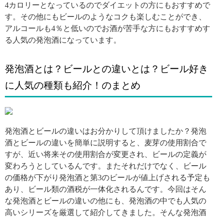
4カロリーとなっているのでダイエットの方にもおすすめで
す。その他にもビールのようなコクも楽しむことができ、
アルコールも4％と低いのでお酒が苦手な方にもおすすめす
る人気の発泡酒になっています。
発泡酒とは？ビールとの違いとは？ビール好き
に人気の種類も紹介！のまとめ
引用: https://i.pinimg.com/564x/aa/3f/48/aa3f489ec73dda4cfebe61aa61ea1182.jpg
発泡酒とビールの違いはお分かりして頂けましたか？発泡
酒とビールの違いを簡単に説明すると、麦芽の使用割合で
すが、近い将来その使用割合が変更され、ビールの定義が
変わろうとしているんです。またそれだけでなく、ビール
の価格が下がり発泡酒と第3のビールが値上げされる予定も
あり、ビール類の酒税が一体化されるんです。今回はそん
な発泡酒とビールの違いの他にも、発泡酒の中でも人気の
高いシリーズを厳選して紹介してきました。そんな発泡酒