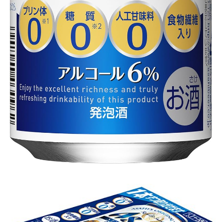
引用: https://images-na.ssl-images-amazon.com/images/I/81kIox-gPyL._SL1500_.jpg