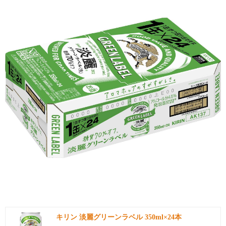
引用: https://images-na.ssl-images-amazon.com/images/I/81G4Lqj-AwL._SL1500_.jpg
キリン 淡麗グリーンラベル 350ml×24本