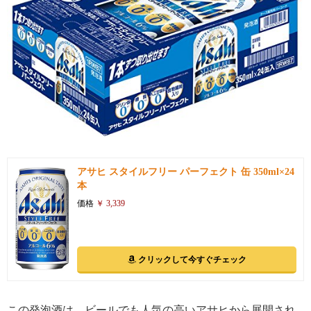
引用: https://images-na.ssl-images-amazon.com/images/I/511nOYifDFL.jpg
アサヒ スタイルフリー パーフェクト 缶 350ml×24
本
価格
￥ 3,339
クリックして今すぐチェック
この発泡酒は、ビールでも人気の高いアサヒから展開され