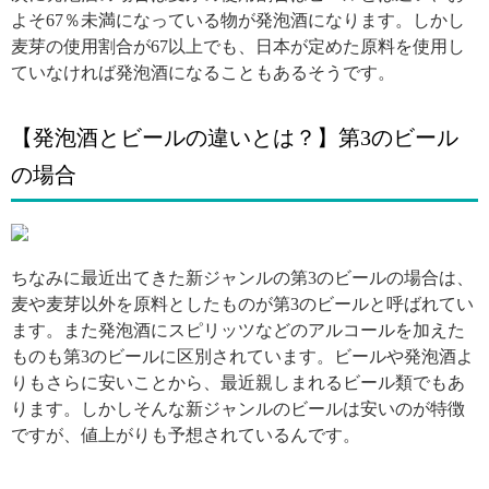
よそ67％未満になっている物が発泡酒になります。しかし
麦芽の使用割合が67以上でも、日本が定めた原料を使用し
ていなければ発泡酒になることもあるそうです。
【発泡酒とビールの違いとは？】第3のビール
の場合
引用: https://i.pinimg.com/564x/22/a8/81/22a8815674a4dafcf806c03878f8a586.jpg
ちなみに最近出てきた新ジャンルの第3のビールの場合は、
麦や麦芽以外を原料としたものが第3のビールと呼ばれてい
ます。また発泡酒にスピリッツなどのアルコールを加えた
ものも第3のビールに区別されています。ビールや発泡酒よ
りもさらに安いことから、最近親しまれるビール類でもあ
ります。しかしそんな新ジャンルのビールは安いのが特徴
ですが、値上がりも予想されているんです。