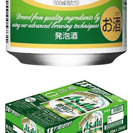
引用: https://images-na.ssl-images-amazon.com/images/I/813FvC162uL._SL1500_.jpg