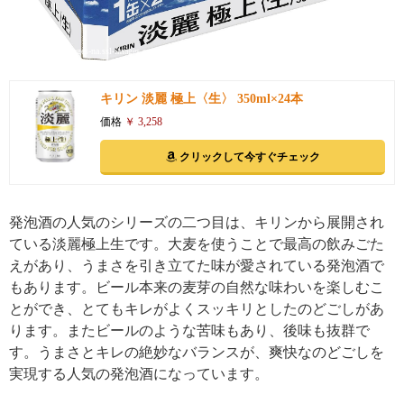
引用: https://images-na.ssl-images-amazon.com/images/I/814mFi4COeL._SL1500_.jpg
キリン 淡麗 極上〈生〉 350ml×24本
価格
￥ 3,258
クリックして今すぐチェック
発泡酒の人気のシリーズの二つ目は、キリンから展開され
ている淡麗極上生です。大麦を使うことで最高の飲みごた
えがあり、うまさを引き立てた味が愛されている発泡酒で
もあります。ビール本来の麦芽の自然な味わいを楽しむこ
とができ、とてもキレがよくスッキリとしたのどごしがあ
ります。またビールのような苦味もあり、後味も抜群で
す。うまさとキレの絶妙なバランスが、爽快なのどごしを
実現する人気の発泡酒になっています。