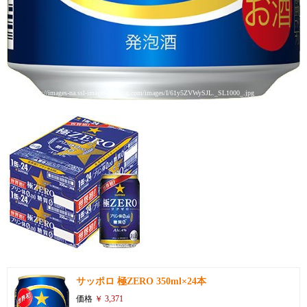
引用: https://images-na.ssl-images-amazon.com/images/I/61y5ZVWySJL._SL1000_.jpg
引用: https://images-na.ssl-images-amazon.com/images/I/41adClH2rtL.jpg
サッポロ 極ZERO 350ml×24本
価格
￥ 3,371