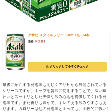
引用: https://images-na.ssl-images-amazon.com/images/I/51v8bLSr52L.jpg
アサヒ スタイルフリー 350ｍｌ缶×24本
価格
￥ 3,384
クリックして今すぐチェック
最後に紹介する発泡酒も同じくアサヒから展開されている
シリーズですが、ホップを贅沢に使用することで、深い味
わいとスッキリとした爽快な飲み心地を提供してくれる発
泡酒です。また香りも豊かで、キレのある飲みやすさもあ
ります。カロリーは他の発泡酒と比べても、比較的に低い2