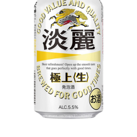
引用: https://images-na.ssl-images-amazon.com/images/I/71T8lTdeZhL._SL1000_.jpg