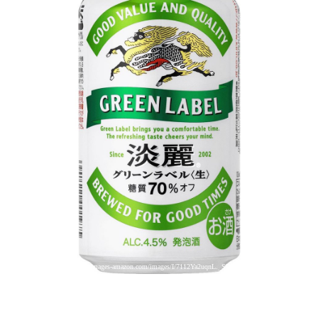
引用: https://images-na.ssl-images-amazon.com/images/I/7112Ya2uqnL._SL1000_.jpg