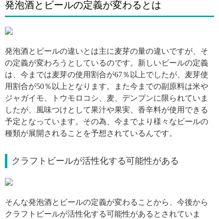
発泡酒とビールの定義が変わるとは
引用: https://i.pinimg.com/564x/ba/19/9f/ba199fd1779a602ba3b32ac738bb41cf.jpg
発泡酒とビールの違いとは主に麦芽の量の違いですが、そ
の定義が変わろうとしているのです。新しいビールの定義
は、今までは麦芽の使用割合が67％以上でしたが、麦芽使
用割合が50％以上となります。また今までの副原料は米や
ジャガイモ、トウモロコシ、麦、デンプンに限られていま
したが、風味つけとして果汁や果実、香辛料が使用できる
予定となっています。その為、今までより様々なビールの
種類が展開されることを予想されているんです。
クラフトビールが活性化する可能性がある
引用: https://i.pinimg.com/564x/d0/be/ae/d0beae5f44d9498dd16fd8d0d30b4508.jpg
そんな発泡酒とビールの定義が変わることから、今後から
クラフトビールが活性化する可能性があるとされていま