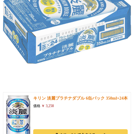
引用: https://images-na.ssl-images-amazon.com/images/I/81ejmpq8HhL._SL1500_.jpg
キリン 淡麗プラチナダブル 6缶パック 350ml×24本
価格
￥ 3,258