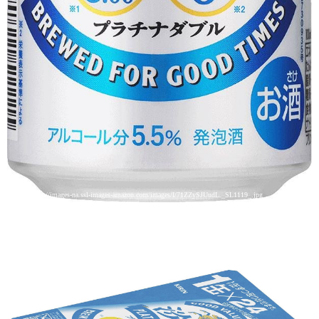
引用: https://images-na.ssl-images-amazon.com/images/I/71ZZySJUudL._SL1119_.jpg