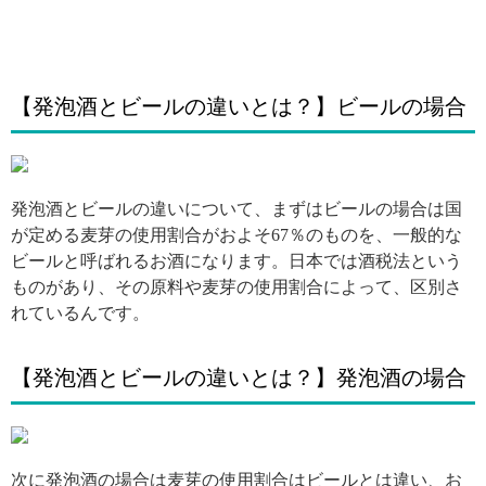
【発泡酒とビールの違いとは？】ビールの場合
引用: https://i.pinimg.com/564x/f4/6d/bf/f46dbf0a93edbc040d53fb1e78a5b0d8.jpg
発泡酒とビールの違いについて、まずはビールの場合は国
が定める麦芽の使用割合がおよそ67％のものを、一般的な
ビールと呼ばれるお酒になります。日本では酒税法という
ものがあり、その原料や麦芽の使用割合によって、区別さ
れているんです。
【発泡酒とビールの違いとは？】発泡酒の場合
引用: https://i.pinimg.com/564x/80/19/49/8019490acf3ae67d643d4302dd09e05c.jpg
次に発泡酒の場合は麦芽の使用割合はビールとは違い、お