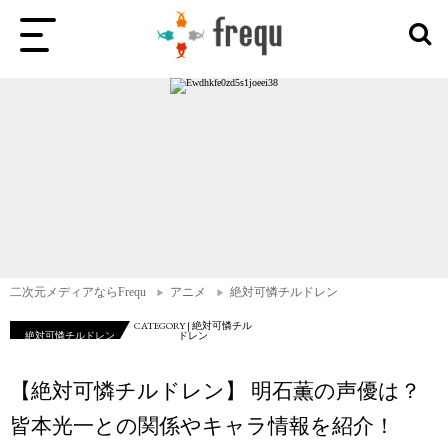
二次元メディアならFrequ
アニメ
絶対可憐チルドレン
CATEGORY | 絶対可憐チル
絶対可憐チルドレン
ドレン
【絶対可憐チルドレン】 明石薫の声優は？
皆本光一との関係やキャラ情報を紹介！