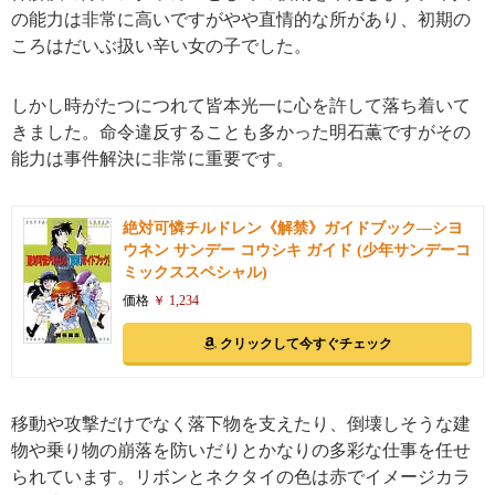
の能力は非常に高いですがやや直情的な所があり、初期の
ころはだいぶ扱い辛い女の子でした。
しかし時がたつにつれて皆本光一に心を許して落ち着いて
きました。命令違反することも多かった明石薫ですがその
能力は事件解決に非常に重要です。
絶対可憐チルドレン《解禁》ガイドブック―シヨ
ウネン サンデー コウシキ ガイド (少年サンデーコ
ミックススペシャル)
価格
￥ 1,234
クリックして今すぐチェック
移動や攻撃だけでなく落下物を支えたり、倒壊しそうな建
物や乗り物の崩落を防いだりとかなりの多彩な仕事を任せ
られています。リボンとネクタイの色は赤でイメージカラ