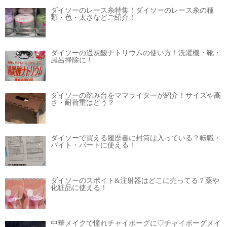
ダイソーのレース糸特集！ダイソーのレース糸の種
類・色・太さなどご紹介！
ダイソーの過炭酸ナトリウムの使い方！洗濯機・靴・
風呂掃除に！
ダイソーの踏み台をママライターが紹介！サイズや高
さ・耐荷重はどう？
ダイソーで買える履歴書に封筒は入っている？転職・
バイト・パートに使える！
ダイソーのスポイト&注射器はどこに売ってる？薬や
化粧品に使える！
中華メイクで憧れチャイボーグに♡チャイボーグメイ