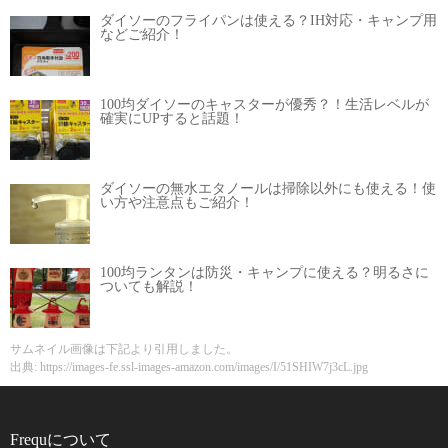
ダイソーのフライパンは使える？IH対応・キャンプ用
などご紹介！
100均ダイソーのキャスターが優秀？！生活レベルが
確実にUPすると話題！
ダイソーの無水エタノールは掃除以外にも使える！使
い方や注意点もご紹介！
100均ランタンは防災・キャンプに使える？明るさに
ついても解説！
サムネイル画像は下記より引用しました。
出典: https://images-fe.ssl-images-amazon.com/images/I/51SHIW7j3cL.jpg
Frequについて