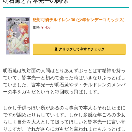
明石薫と皆本光一の関係
絶対可憐チルドレン 30 (少年サンデーコミックス)
価格
￥ 453
クリックして今すぐチェック
明石薫は初対面の人間はとりあえずぶっとばす精神を持っ
ていて、皆本光一と初めて会った時はいきなりぶっとばし
ていました。皆本光一が明石薫やザ・チルドレンのメンバ
ーの事をガキだというと毎回吹っ飛ばします。
しかし子供っぽい所があるのも事実で本人もそれはたまに
ですが認めたりもしています。しかし多感な年ごろの少女
らしく自分を大人として扱ってほしいと皆本光一に言い寄
りますが、それがさらにガキだと言われまたもふっとばし