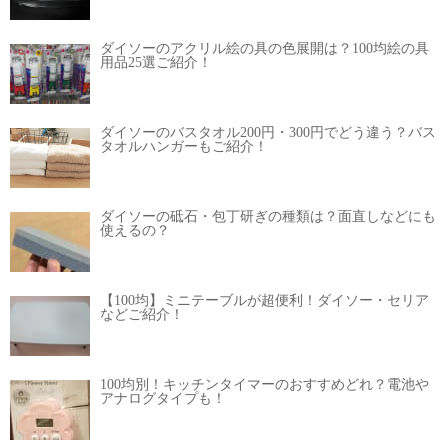
ダイソーのアクリル絵の具の色展開は？100均絵の具
用品25選ご紹介！
ダイソーのバスタオル200円・300円でどう違う？バス
タオルハンガーもご紹介！
ダイソーの砥石・包丁研ぎの種類は？面直しなどにも
使えるの？
【100均】ミニテーブルが超便利！ダイソー・セリア
などご紹介！
100均別！キッチンタイマーのおすすめどれ？電池や
アナログタイプも！