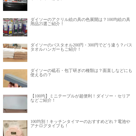
ダイソーのアクリル絵の具の色展開は？100均絵の具
用品25選ご紹介！
ダイソーのバスタオル200円・300円でどう違う？バス
タオルハンガーもご紹介！
ダイソーの砥石・包丁研ぎの種類は？面直しなどにも
使えるの？
【100均】ミニテーブルが超便利！ダイソー・セリア
などご紹介！
100均別！キッチンタイマーのおすすめどれ？電池や
アナログタイプも！