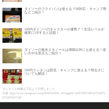
ダイソーのフライパンは使える？IH対応・キャンプ用
などご紹介！
100均ダイソーのキャスターが優秀？！生活レベルが
確実にUPすると話題！
ダイソーの無水エタノールは掃除以外にも使える！使
い方や注意点もご紹介！
100均ランタンは防災・キャンプに使える？明るさに
ついても解説！
サムネイル画像は下記より引用しました。
出典: https://www.instagram.com/p/BmD4SH4h_v6/?tagged=%E8%8D%89%E5%8D%
83%E9%87%8C