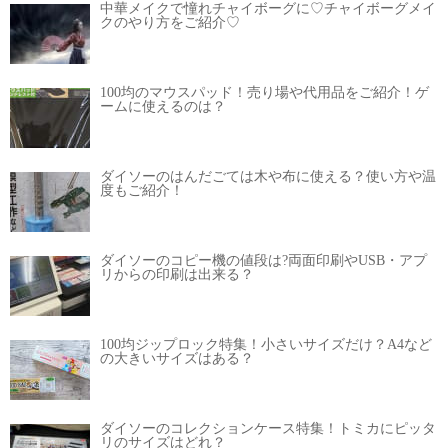
中華メイクで憧れチャイボーグに♡チャイボーグメイ
クのやり方をご紹介♡
100均のマウスパッド！売り場や代用品をご紹介！ゲ
ームに使えるのは？
ダイソーのはんだごては木や布に使える？使い方や温
度もご紹介！
ダイソーのコピー機の値段は?両面印刷やUSB・アプ
リからの印刷は出来る？
100均ジップロック特集！小さいサイズだけ？A4など
の大きいサイズはある？
ダイソーのコレクションケース特集！トミカにピッタ
リのサイズはどれ？