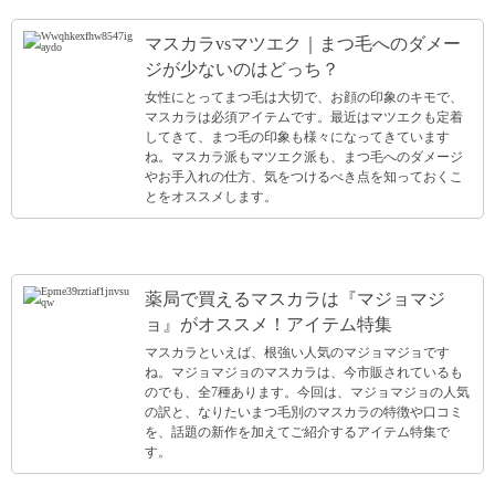
マスカラvsマツエク｜まつ毛へのダメー
ジが少ないのはどっち？
女性にとってまつ毛は大切で、お顔の印象のキモで、
マスカラは必須アイテムです。最近はマツエクも定着
してきて、まつ毛の印象も様々になってきています
ね。マスカラ派もマツエク派も、まつ毛へのダメージ
やお手入れの仕方、気をつけるべき点を知っておくこ
とをオススメします。
薬局で買えるマスカラは『マジョマジ
ョ』がオススメ！アイテム特集
マスカラといえば、根強い人気のマジョマジョです
ね。マジョマジョのマスカラは、今市販されているも
のでも、全7種あります。今回は、マジョマジョの人気
の訳と、なりたいまつ毛別のマスカラの特徴や口コミ
を、話題の新作を加えてご紹介するアイテム特集で
す。