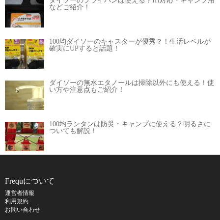
ダイソーのフライパンは使える？IH対応・キャンプ用
などご紹介！
100均ダイソーのキャスターが優秀？！生活レベルが
確実にUPすると話題！
ダイソーの無水エタノールは掃除以外にも使える！使
い方や注意点もご紹介！
100均ランタンは防災・キャンプに使える？明るさに
ついても解説！
Frequについて
運営者情報
利用規約
お問い合わせ