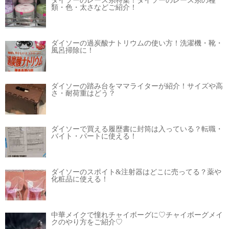
ダイソーのレース糸特集！ダイソーのレース糸の種
類・色・太さなどご紹介！
ダイソーの過炭酸ナトリウムの使い方！洗濯機・靴・
風呂掃除に！
ダイソーの踏み台をママライターが紹介！サイズや高
さ・耐荷重はどう？
ダイソーで買える履歴書に封筒は入っている？転職・
バイト・パートに使える！
ダイソーのスポイト&注射器はどこに売ってる？薬や
化粧品に使える！
中華メイクで憧れチャイボーグに♡チャイボーグメイ
クのやり方をご紹介♡