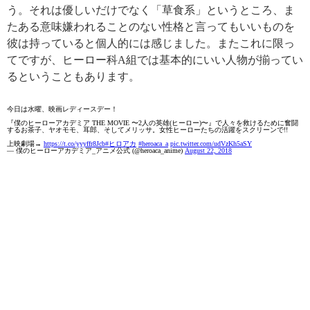
う。それは優しいだけでなく「草食系」というところ、ま
たある意味嫌われることのない性格と言ってもいいものを
彼は持っていると個人的には感じました。またこれに限っ
てですが、ヒーロー科A組では基本的にいい人物が揃ってい
るということもあります。
今日は水曜、映画レディースデー！
『僕のヒーローアカデミア THE MOVIE 〜2人の英雄(ヒーロー)〜』で人々を救けるために奮闘
するお茶子、ヤオモモ、耳郎、そしてメリッサ。女性ヒーローたちの活躍をスクリーンで!!
上映劇場→
https://t.co/yyyffr8Jcb
#ヒロアカ
#heroaca_a
pic.twitter.com/udVzKh5aSY
— 僕のヒーローアカデミア_アニメ公式 (@heroaca_anime)
August 22, 2018