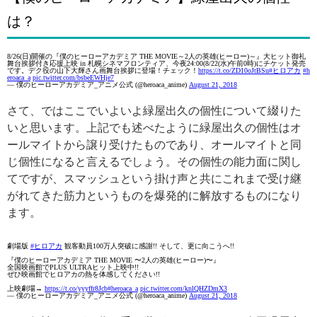
は？
8/26(日)開催の『僕のヒーローアカデミア THE MOVIE～2人の英雄(ヒーロー)～』大ヒット御礼
舞台挨拶付き応援上映 in 札幌シネマフロンティア、今夜24:00(8/22(水)午前0時)にチケット発売
です。デク役の山下大輝さん画舞台挨拶に登場！チェック！
https://t.co/ZD10oJtBSu
#ヒロアカ
#h
eroaca_a
pic.twitter.com/bsbeEWHje7
— 僕のヒーローアカデミア_アニメ公式 (@heroaca_anime)
August 21, 2018
さて、ではここでいよいよ緑屋出久の個性について綴りた
いと思います。上記でも述べたように緑屋出久の個性はオ
ールマイトから譲り受けたものであり、オールマイトと同
じ個性になると言えるでしょう。その個性の能力面に関し
てですが、スマッシュという掛け声と共にこれまで受け継
がれてきた筋力というものを爆発的に解放するものになり
ます。
劇場版
#ヒロアカ
観客動員100万人突破に感謝!! そして、更に向こうへ!!
『僕のヒーローアカデミア THE MOVIE 〜2人の英雄(ヒーロー)〜』
全国映画館でPLUS ULTRAヒット上映中!!
ぜひ映画館でヒロアカの熱を体感してください!!
上映劇場→
https://t.co/yyyffr8Jcb
#heroaca_a
pic.twitter.com/knlQHZDmX3
— 僕のヒーローアカデミア_アニメ公式 (@heroaca_anime)
August 21, 2018