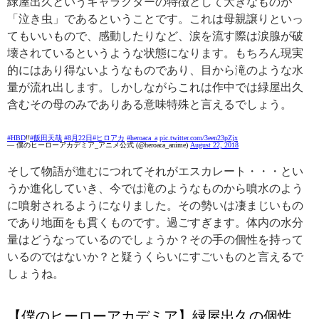
緑屋出久というキャラクターの特徴として大きなものが
「泣き虫」であるということです。これは母親譲りといっ
てもいいもので、感動したりなど、涙を流す際は涙腺が破
壊されているというような状態になります。もちろん現実
的にはあり得ないようなものであり、目から滝のような水
量が流れ出します。しかしながらこれは作中では緑屋出久
含むその母のみでありある意味特殊と言えるでしょう。
#HBD
!!
#飯田天哉
#8月22日
#ヒロアカ
#heroaca_a
pic.twitter.com/3een23pZjx
— 僕のヒーローアカデミア_アニメ公式 (@heroaca_anime)
August 22, 2018
そして物語が進むにつれてそれがエスカレート・・・とい
うか進化していき、今では滝のようなものから噴水のよう
に噴射されるようになりました。その勢いは凄まじいもの
であり地面をも貫くものです。過ごすぎます。体内の水分
量はどうなっているのでしょうか？その手の個性を持って
いるのではないか？と疑うくらいにすごいものと言えるで
しょうね。
【僕のヒーローアカデミア】緑屋出久の個性