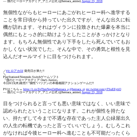
— 僕のヒーローアカデミア_アニメ公式 (@heroaca_anime)
August 23, 2018
無個性ながらもヒーローにあごがれヒーロー科へ進学する
ことを常日頃から持っていた出久ですが、そんな出久に転
機が訪れます。それはヴィランに拉致された爆豪を本当に
偶然にもとっさ的に助けようとしたことがきっかけとなり
ます。もちろん無個性であり下手をしたら死んでいてもお
かしくない状況でした。そんな中で、その勇気と根性を見
込んだオールマイトに目をつけられます。
／
#ヒロアカOJ
発売日が来た!!
＼
PlayStation4/Nintendo Switchゲームソフト
『僕のヒーローアカデミア One's Justice』
今日8/23(木)発売!! "個性"バツグンの本格格闘アクションゲームだ!!
PVはこちら→
https://t.co/ZpTbmNqoOz
#heroaca_a
@heroaca_oj
pic.twitter.com/yTSuEEytiO
— 僕のヒーローアカデミア_アニメ公式 (@heroaca_anime)
August 23, 2018
目をつけられると言っても悪い意味ではなく、いい意味で
認められたということになります。これが個性を持たな
い、持たずして今まで不遇な存在であった主人公緑屋出久
の人生の転機であったと言っていいでしょう。むしろこれ
がなければ今後ヒーロー科へ進むことも不可能だったくら