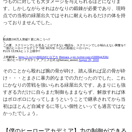
つものに対しても大ダメージを与えられるほどになりま
す。しかしながらそれはかなりの鍛錬が必要であり、現時
点での当初の緑屋出久ではそれに耐えられるだけの体を持
っておりませんでした。
／
動員数100万人突破!! 更に向こうへ!!
＼
この夏、スクリーンでしか見ることができない物語を、スクリーンでしか味わえない興奮を!!
『僕のヒーローアカデミア THE MOVIE 〜2人の英雄(ヒーロー)〜』
PLUS ULTRAヒット上映中!!
上映劇場→
https://t.co/yyyffr8Jcb
#ヒロアカ
#heroaca_a
pic.twitter.com/sSHH6gkXMz
— 僕のヒーローアカデミア_アニメ公式 (@heroaca_anime)
August 20, 2018
そのことから殴れば腕の骨が砕け、踏ん張れば足の骨が砕
け・・・とまさに暴力的なまでの力だったのでした。これ
にかなりの苦戦を強いられる緑屋出久です。あまりにも強
すぎる力だけに自らまだ制御もままならず、解放すれば体
はボロボロになってしまうということで継承されてから当
初はほとんど自滅するに等しい個性といっても過言ではな
かったでしょう。
【僕のヒーローアカデミア】力の制御ができる