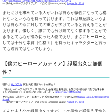
CQ44upC
#heroaca_a
#菅田将暉ANN
pic.twitter.com/xQyqDDjYlk
— 僕のヒーローアカデミア_アニメ公式 (@heroaca_anime)
August 24, 2018
また助けを求めている人がいれば自らが犠牲になっても構
わないという心を持っております。これは無意識というよ
りは自らの命に対しての重さが欠けていると言えることが
あります。優しく、誰にでも分け隔てなく接することがで
きるとても心が澄み切った人物であり、まさにヒーローと
しては十分な素質（性格面）を持ったキャラクターと言っ
ても過言ではないでしょう。
【僕のヒーローアカデミア】緑屋出久は無個
性？
明日は
#ヒロアカ
放送!先行場面カットが来た!!
『僕のヒーローアカデミア』明日8/25(土)放送回は劇場版にも繋がる特別編!「愛で地球を救
え!」の場面カットを公式HPに公開しました!→
https://t.co/Tz4MC9j5Qd
夕方5:30から読売テレビ・日本テレビ系全国29局ネットでON AIR!!
#heroaca_a
pic.twitter.com/89Tn
akovrF
— 僕のヒーローアカデミア_アニメ公式 (@heroaca_anime)
August 24, 2018
そんな主人公の緑屋出久ですが、この個性が通常先天性的