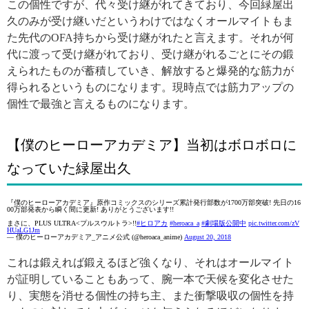
この個性ですが、代々受け継がれてきており、今回緑屋出
久のみが受け継いだというわけではなくオールマイトもま
た先代のOFA持ちから受け継がれたと言えます。それが何
代に渡って受け継がれており、受け継がれるごとにその鍛
えられたものが蓄積していき、解放すると爆発的な筋力が
得られるというものになります。現時点では筋力アップの
個性で最強と言えるものになります。
【僕のヒーローアカデミア】当初はボロボロに
なっていた緑屋出久
『僕のヒーローアカデミア』原作コミックスのシリーズ累計発行部数が1700万部突破! 先日の16
00万部発表から瞬く間に更新! ありがとうございます!!
まさに、PLUS ULTRA<プルスウルトラ>!!
#ヒロアカ
#heroaca_a
#劇場版公開中
pic.twitter.com/zV
HUaLG1Jm
— 僕のヒーローアカデミア_アニメ公式 (@heroaca_anime)
August 20, 2018
これは鍛えれば鍛えるほど強くなり、それはオールマイト
が証明していることもあって、腕一本で天候を変化させた
り、実態を消せる個性の持ち主、また衝撃吸収の個性を持