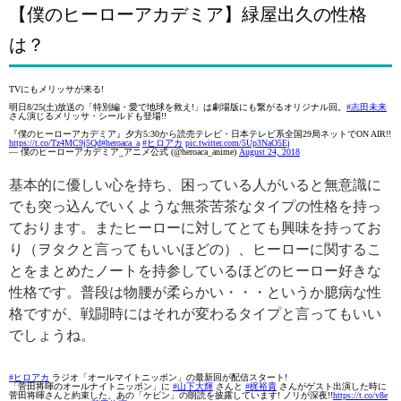
【僕のヒーローアカデミア】緑屋出久の性格
は？
TVにもメリッサが来る!
明日8/25(土)放送の「特別編・愛で地球を救え!」は劇場版にも繋がるオリジナル回。
#志田未来
さん演じるメリッサ・シールドも登場!!
『僕のヒーローアカデミア』夕方5:30から読売テレビ・日本テレビ系全国29局ネットでON AIR!!
https://t.co/Tz4MC9j5Qd
#heroaca_a
#ヒロアカ
pic.twitter.com/5Up3NaO5Ej
— 僕のヒーローアカデミア_アニメ公式 (@heroaca_anime)
August 24, 2018
基本的に優しい心を持ち、困っている人がいると無意識に
でも突っ込んでいくような無茶苦茶なタイプの性格を持っ
ております。またヒーローに対してとても興味を持ってお
り（ヲタクと言ってもいいほどの）、ヒーローに関するこ
とをまとめたノートを持参しているほどのヒーロー好きな
性格です。普段は物腰が柔らかい・・・というか臆病な性
格ですが、戦闘時にはそれが変わるタイプと言ってもいい
でしょうね。
#ヒロアカ
ラジオ「オールマイトニッポン」の最新回が配信スタート!
「菅田将暉のオールナイトニッポン」に
#山下大輝
さんと
#梶裕貴
さんがゲスト出演した時に
菅田将暉さんと約束した、あの「ケビン」の朗読を披露しています! ノリが深夜!!
https://t.co/v8e