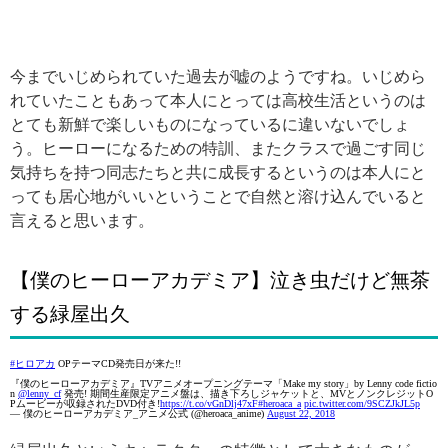
今までいじめられていた過去が嘘のようですね。いじめら
れていたこともあって本人にとっては高校生活というのは
とても新鮮で楽しいものになっているに違いないでしょ
う。ヒーローになるための特訓、またクラスで過ごす同じ
気持ちを持つ同志たちと共に成長するというのは本人にと
っても居心地がいいということで自然と溶け込んでいると
言えると思います。
【僕のヒーローアカデミア】泣き虫だけど無茶
する緑屋出久
#ヒロアカ
OPテーマCD発売日が来た!!
『僕のヒーローアカデミア』TVアニメオープニングテーマ「Make my story」by Lenny code fictio
n
@lenny_cf
発売! 期間生産限定アニメ盤は、描き下ろしジャケットと、MVとノンクレジットO
Pムービーが収録されたDVD付き!
https://t.co/vGnDlj47xF
#heroaca_a
pic.twitter.com/9SCZJkJL5p
— 僕のヒーローアカデミア_アニメ公式 (@heroaca_anime)
August 22, 2018