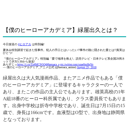
【僕のヒーローアカデミア】緑屋出久とは？
今日放送の
#ヒロアカ
は特別編!
夏休み特別講習で起きた怪事件。犯人の手口とはいったい!?事件の陰に隠された愛とは!?真実は
ひとつ!
『僕のヒーローアカデミア』特別編「愛で地球を救え!」読売テレビ・日本テレビ系全国29局ネ
ットで夕方5:30から放送!
あらすじ→
https://t.co/Tz4MC9j5Qd
#heroaca_a
pic.twitter.com/ozae0mHeYq
— 僕のヒーローアカデミア_アニメ公式 (@heroaca_anime)
August 25, 2018
緑屋出久は大人気漫画作品、またアニメ作品でもある「僕
のヒーローアカデミア」に登場するキャラクターの一人で
あり、またこの作品の主人公でもあります。雄英高校の1年
A組18番のヒーロー科所属であり、クラス委員長でもありま
す。出身中学校は折寺中学校であり、誕生日は7月15日の15
歳で、身長は166cmです。血液型はO型で、出身地は静岡県
となっております。