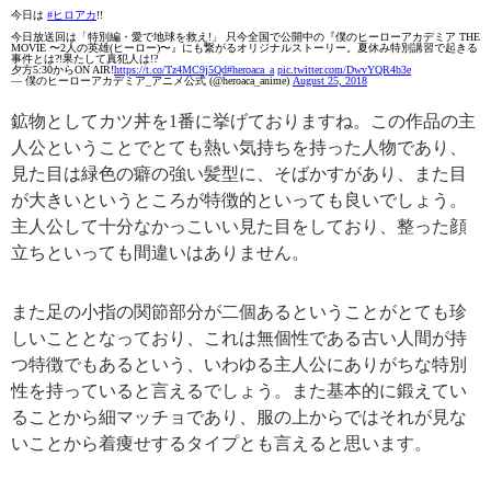
今日は
#ヒロアカ
!!
今日放送回は「特別編・愛で地球を救え!」 只今全国で公開中の『僕のヒーローアカデミア THE
MOVIE 〜2人の英雄(ヒーロー)〜』にも繋がるオリジナルストーリー。夏休み特別講習で起きる
事件とは?!果たして真犯人は!?
夕方5:30からON AIR!
https://t.co/Tz4MC9j5Qd
#heroaca_a
pic.twitter.com/DwvYQR4b3e
— 僕のヒーローアカデミア_アニメ公式 (@heroaca_anime)
August 25, 2018
鉱物としてカツ丼を1番に挙げておりますね。この作品の主
人公ということでとても熱い気持ちを持った人物であり、
見た目は緑色の癖の強い髪型に、そばかすがあり、また目
が大きいというところが特徴的といっても良いでしょう。
主人公して十分なかっこいい見た目をしており、整った顔
立ちといっても間違いはありません。
また足の小指の関節部分が二個あるということがとても珍
しいこととなっており、これは無個性である古い人間が持
つ特徴でもあるという、いわゆる主人公にありがちな特別
性を持っていると言えるでしょう。また基本的に鍛えてい
ることから細マッチョであり、服の上からではそれが見な
いことから着痩せするタイプとも言えると思います。