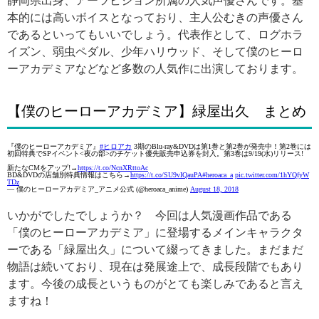
静岡県出身、アーツビジョン所属の人気声優さんです。基
本的には高いボイスとなっており、主人公むきの声優さん
であるといってもいいでしょう。代表作として、ログホラ
イズン、弱虫ペダル、少年ハリウッド、そして僕のヒーロ
ーアカデミアなどなど多数の人気作に出演しております。
【僕のヒーローアカデミア】緑屋出久 まとめ
『僕のヒーローアカデミア』
#ヒロアカ
3期のBlu-ray&DVDは第1巻と第2巻が発売中！第2巻には
初回特典でSPイベント<夜の部>のチケット優先販売申込券を封入。第3巻は9/19(水)リリース!
新たなCMをアップ!→
https://t.co/NcnXRttoAc
BD&DVDの店舗別特典情報はこちら→
https://t.co/SU9vIQauPA
#heroaca_a
pic.twitter.com/1hYQfyW
TDz
— 僕のヒーローアカデミア_アニメ公式 (@heroaca_anime)
August 18, 2018
いかがでしたでしょうか？ 今回は人気漫画作品である
「僕のヒーローアカデミア」に登場するメインキャラクタ
ーである「緑屋出久」について綴ってきました。まだまだ
物語は続いており、現在は発展途上で、成長段階でもあり
ます。今後の成長というものがとても楽しみであると言え
ますね！