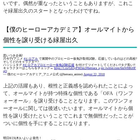
いです。偶然が重なったということもありますが、これこ
そ緑屋出久のスタートとなったわけですね。
【僕のヒーローアカデミア】オールマイトから
個性を譲り受ける緑屋出久
思いつき企画!
只今TVアニメ
#ヒロアカ
で展開中のプロヒーロー仮免許取得試験。応援しているのはどの高校?
そしてどのキャラクター?
ハッシュタグ
#ヒロアカプロヒーロー仮免試験応援
を付けてツイートしてください!!タグ長い!!
キャラクターはこちらをチェック→
https://t.co/Glt5yPM3m2
#heroaca_a
pic.twitter.com/6mWHKt0F
qQ
— 僕のヒーローアカデミア_アニメ公式 (@heroaca_anime)
August 22, 2018
上記の活躍もあり、根性と正義感を認められたことによっ
て、オールマイトが持つ特殊な個性である「OFA（ワンフ
ォーオール」を譲り受けることとなります。このワンフォ
ーオールに関しては後述いたいます。オールマイトから個
性を譲り受けたということでこれまで無個性だったことが
ついに個性を手にすることになります。
明日8/23(木)いよいよ発売！