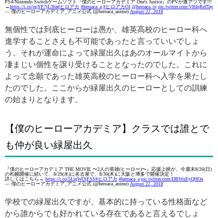
PS4/Nintendo Switchゲームソフト『僕のヒーローアカデミア One's Justice』のPVが激アツです!!!
→
https://t.co/pqYF7jL36a
#ヒロアカ
#heroaca_a
#ヒロアカOJ
@heroaca_oj
pic.twitter.com/VBIqRefTay
— 僕のヒーローアカデミア_アニメ公式 (@heroaca_anime)
August 22, 2018
無個性では到底ヒーローは愚か、雄英高校のヒーロー科へ
進学することさえも不可能であったと言っていいでしょ
う。それが運命によって緑屋出久はあのオールマイトから
凄まじい個性を譲り受けることとなったのでした。これに
よって念願であった雄英高校のヒーロー科へ入学を果たし
たのでした。ここからが緑屋出久のヒーローとしての訓練
の始まりとなります。
【僕のヒーローアカデミア】クラスでは誰とで
も仲が良い緑屋出久
『僕のヒーローアカデミア THE MOVIE 〜2人の英雄(ヒーロー)〜』応援上映が、今週末8/26(日)
の札幌開催に続いて、8/29(水)に名古屋で、8/30(木)に大阪と博多で開催決定！
詳しくはこちら→
https://t.co/5LiqWOjFSS
#ヒロアカ
#heroaca_a
pic.twitter.com/DBWuEyQHOa
— 僕のヒーローアカデミア_アニメ公式 (@heroaca_anime)
August 22, 2018
学校での緑屋出久ですが、基本的に持っている性格面など
から誰からでも好かれている存在であると言えるでしょ