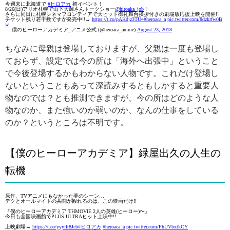
今週末に北海道で
#ヒロアカ
初イベント！
8/26(日)アリオ札幌で山下大輝さんトークショー
@hiroaka_job
!
さらに同日に札幌シネマフロンティアで大ヒット御礼舞台挨拶付きの劇場版応援上映を開催!!
チケット残り若干数ですが発売中!!→
https://t.co/pAKdjz3TU4
#heroaca_a
pic.twitter.com/8dzkrfw0B
w
— 僕のヒーローアカデミア_アニメ公式 (@heroaca_anime)
August 23, 2018
ちなみに母親は登場しておりますが、父親は一度も登場し
ておらず、設定では今の所は「海外へ出張中」ということ
で今後登場するかもわからない人物です。これだけ登場し
ないということもあって深読みするともしかすると重要人
物なのでは？とも推測できますが、今の所はどのような人
物なのか、また強いのか弱いのか、なんの仕事をしている
のか？というところは不明です。
【僕のヒーローアカデミア】緑屋出久の人生の
転機
原作、TVアニメにもなかった夢のシーン…
デクとオールマイトの共闘が観れるのは、この映画だけ!!
『僕のヒーローアカデミア THMOVIE 2人の英雄(ヒーロー)〜』
今日も全国映画館でPLUS ULTRAヒット上映中!!
上映劇場→
https://t.co/yyyffr8Jcb
#ヒロアカ
#heroaca_a
pic.twitter.com/FhUVbxtkCY