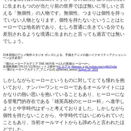
に生まれもつのが当たり前の世界でほぼ無いに等しいと言
える「無個性」の人物です。無個性、つまりは個性を持っ
ていない人物となります。個性を持たないということはヒ
ーローでは地名的であり、むしろ普通に生きている分でも
差別されるような境遇に生まれたと言っても過言では無い
でしょう。
日本屈指のアニメ制作スタジオ ボンズによる、手描きアニメの超ハイクオリティアクションシ
ーンは大必見!!
『僕のヒーローアカデミア THE MOVIE 〜2人の英雄(ヒーロー)〜』
全国映画館でPLUS ULTRAヒット上映中!!
#ヒロアカ
#heroaca_a
pic.twitter.com/vqBr55pihs
— 僕のヒーローアカデミア_アニメ公式 (@heroaca_anime)
August 24, 2018
しかしながらヒーローというものに対してとても憧れを抱
いており、ナンバーワンヒーローであるオールマイトには
かなりの熱い思いを抱いていることもあり、ヒーローにな
る登竜門的存在である「雄英高校のヒーロー科」へ進学し
ようと中学時代はずっと考えておりました。しかしながら
個性を持たないことから、中学時代ではいじめられていた
こともあり、当初オールマイトからも諦めろと言われたほ
どでした。