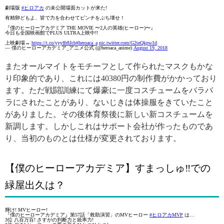
劇場版
#ヒロアカ
の未公開場面カットが来た!
有精卵どもよ、皆で力を合わせてピンチをぶち壊せ！
『僕のヒーローアカデミア THE MOVIE 〜2人の英雄(ヒーロー)〜』
今日も全国映画館でPLUS ULTRA上映中!!
上映劇場→
https://t.co/yyyffr8Jcb
#heroaca_a
pic.twitter.com/G2teQkpw1d
— 僕のヒーローアカデミア_アニメ公式 (@heroaca_anime)
August 19, 2018
またオールマイトをモチーフとして作られたマスクもかな
り印象的であり、これには40380円の制作費がかかっており
ます。ただ戦闘訓練にて爆豪に一度コスチュームをバラバ
ラにされたことがあり、ないじきは体操服をきていたこと
がありました。その後体育祭後に新しい新コスチュームを
新調します。しかしこれはサポート会社が作ったものであ
り、当初のものとは仕様が変更されております。
【僕のヒーローアカデミア】すまっしゅ‼︎での
緑屋出久は？
輝け! MVヒーロー!
『僕のヒーローアカデミア』第57話「救助演習」のMVヒーロー
#ヒロアカMVP
は…
3位 八百万百! さすがの判断力と統率力!