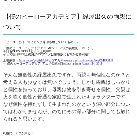
【僕のヒーローアカデミア】緑屋出久の両親に
ついて
「ヒーローとは、常にピンチをぶち壊していくもの！」
『僕のヒーローアカデミア THE MOVIE 〜2人の英雄(ヒーロー)〜』
今日もPLUS ULTRAヒット上映中!!
そして明日8/25(土)放送のTVアニメは劇場版にも繋がる特別編!!
上映劇場→
https://t.co/yyyffr8Jcb
#ヒロアカ
#heroaca_a
pic.twitter.com/hyqOM6RHo5
— 僕のヒーローアカデミア_アニメ公式 (@heroaca_anime)
August 24, 2018
そんな無個性の緑屋出久ですが、両親も無個性なのか？と
考える人も少なくは無いでしょう。しかし両親はしっかり
と個性を持っており、母親は物を引き寄せる個性、父親は
火を吹く個性と普通な家庭で生まれたキャラクターです。
なぜ個性を持たずして生まれたのかという深い部分につい
てはわかりませんが、のちにその深い部分に関しても触れ
られると思います。
札幌に、デクが来る！