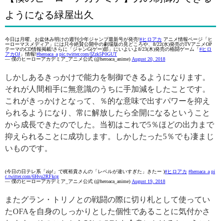
ようになる緑屋出久
今日は月曜、お盆休み明けの週刊少年ジャンプ最新号が発売!
#ヒロアカ
アニメ情報ページ「ヒ
ーローマスメディア」には只今絶賛公開中の劇場版の見どころや、8/22(水)発売のTVアニメOP
テーマのCD情報掲載!さらに「ジャンG(ゲー)部」にいよいよ8/23(木)発売の格闘ゲーム「
#ヒロ
アカOJ
」情報!
#heroaca_a
pic.twitter.com/IZzk5P0GUT
— 僕のヒーローアカデミア_アニメ公式 (@heroaca_anime)
August 20, 2018
しかしあるきっかけで能力を制御できるようになります。
それが人間相手に無意識のうちに手加減をしたことです。
これがきっかけとなって、％的な意味で出すパワーを抑え
られるようになり、常に解放したら全開になるということ
から成長できたのでした。当初はこれで5％ほどの出力まで
抑えられることに成功します。しかしたった5％でも凄まじ
いものです。
(今日の日テレ系「zip!」で梶裕貴さんの「レベルが違いすぎた」きたー )
#ヒロアカ
#heroaca_a
pi
c.twitter.com/6Hvu2RFkcg
— 僕のヒーローアカデミア_アニメ公式 (@heroaca_anime)
August 19, 2018
またグラン・トリノとの戦闘の際に切り札として使ってい
たOFAを自身のしっかりとした個性であることに気付かさ