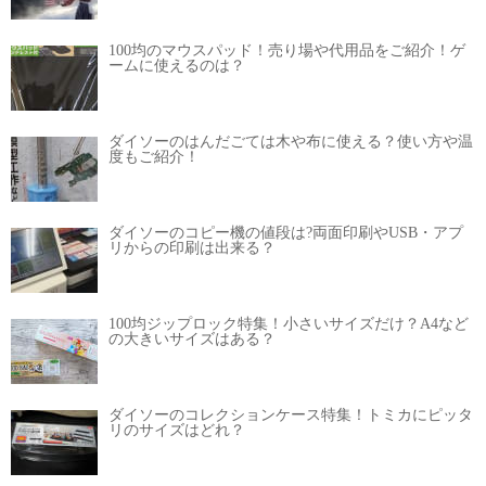
100均のマウスパッド！売り場や代用品をご紹介！ゲ
ームに使えるのは？
ダイソーのはんだごては木や布に使える？使い方や温
度もご紹介！
ダイソーのコピー機の値段は?両面印刷やUSB・アプ
リからの印刷は出来る？
100均ジップロック特集！小さいサイズだけ？A4など
の大きいサイズはある？
ダイソーのコレクションケース特集！トミカにピッタ
リのサイズはどれ？