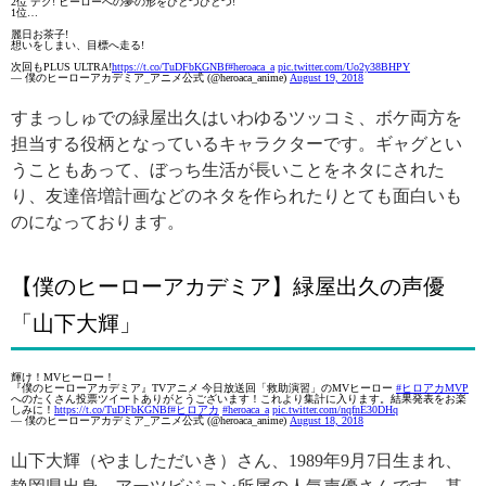
2位 デク! ヒーローへの夢の形をひとつひとつ!
1位…
麗日お茶子!
想いをしまい、目標へ走る!
次回もPLUS ULTRA!
https://t.co/TuDFbKGNBf
#heroaca_a
pic.twitter.com/Uo2y38BHPY
— 僕のヒーローアカデミア_アニメ公式 (@heroaca_anime)
August 19, 2018
すまっしゅでの緑屋出久はいわゆるツッコミ、ボケ両方を
担当する役柄となっているキャラクターです。ギャグとい
うこともあって、ぼっち生活が長いことをネタにされた
り、友達倍増計画などのネタを作られたりとても面白いも
のになっております。
【僕のヒーローアカデミア】緑屋出久の声優
「山下大輝」
輝け！MVヒーロー！
『僕のヒーローアカデミア』TVアニメ 今日放送回「救助演習」のMVヒーロー
#ヒロアカMVP
へのたくさん投票ツイートありがとうございます！これより集計に入ります。結果発表をお楽
しみに！
https://t.co/TuDFbKGNBf
#ヒロアカ
#heroaca_a
pic.twitter.com/nqfnE30DHq
— 僕のヒーローアカデミア_アニメ公式 (@heroaca_anime)
August 18, 2018
山下大輝（やましただいき）さん、1989年9月7日生まれ、