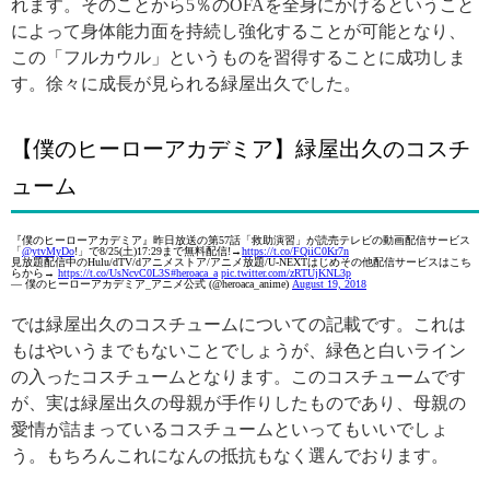
れます。そのことから5％のOFAを全身にかけるということ
によって身体能力面を持続し強化することが可能となり、
この「フルカウル」というものを習得することに成功しま
す。徐々に成長が見られる緑屋出久でした。
【僕のヒーローアカデミア】緑屋出久のコスチ
ューム
『僕のヒーローアカデミア』昨日放送の第57話「救助演習」が読売テレビの動画配信サービス
「
@ytvMyDo
!」で8/25(土)17:29まで無料配信!→
https://t.co/FQiiC0Kr7n
見放題配信中のHulu/dTV/dアニメストア/アニメ放題/U-NEXTはじめその他配信サービスはこち
らから→
https://t.co/UsNcvC0L3S
#heroaca_a
pic.twitter.com/zRTUjKNL3p
— 僕のヒーローアカデミア_アニメ公式 (@heroaca_anime)
August 19, 2018
では緑屋出久のコスチュームについての記載です。これは
もはやいうまでもないことでしょうが、緑色と白いライン
の入ったコスチュームとなります。このコスチュームです
が、実は緑屋出久の母親が手作りしたものであり、母親の
愛情が詰まっているコスチュームといってもいいでしょ
う。もちろんこれになんの抵抗もなく選んでおります。