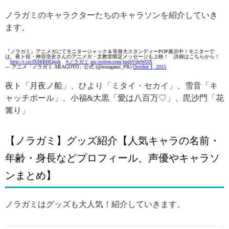
ノラガミのキャラクターたちのキャラソンを紹介していき
ます。
『ノラガミ』アニメガにてモニタージャック＆等身大スタンディーPOP展示中！モニターで
は、夜ト役・神谷浩史さんのアニメガ・文教堂限定メッセージも上映！ 詳細はこちらから！
http://t.co/fXHtBHQoqk
#ノラガミ
pic.twitter.com/jpqbVdpWOX
— アニメ「ノラガミ ARAGOTO」公式 (@noragami_PR)
October 1, 2015
夜ト「月夜ノ船」、ひより「ミタイ・セカイ」、雪音「キ
ャッチボール」、小福&大黒「愛は八百万♡」、毘沙門「花
篝り」
【ノラガミ】グッズ紹介【人気キャラの名前・
年齢・身長などプロフィール、声優やキャラソ
ンまとめ】
ノラガミはグッズも大人気！紹介していきます。