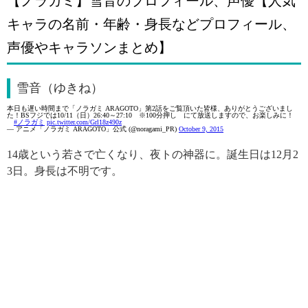
【ノラガミ】雪音のプロフィール、声優【人気
キャラの名前・年齢・身長などプロフィール、
声優やキャラソンまとめ】
雪音（ゆきね）
本日も遅い時間まで「ノラガミ ARAGOTO」第2話をご覧頂いた皆様、ありがとうございまし
た！BSフジでは10/11（日）26:40～27:10 ※100分押し にて放送しますので、お楽しみに！
#ノラガミ
pic.twitter.com/Grl18z490z
— アニメ「ノラガミ ARAGOTO」公式 (@noragami_PR)
October 9, 2015
14歳という若さで亡くなり、夜トの神器に。誕生日は12月2
3日。身長は不明です。