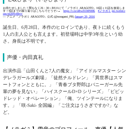
お待たせしました！間もなく26：30～BS11にて「ノラガミ ARAGOTO」10話＋11話を放送しま
す！9話までの振り返りはこちらでどうぞ♪→
https://t.co/oBwZO38NHK
#ノラガミ
pic.twitter.c
om/gI28NvHbvv
— アニメ「ノラガミ ARAGOTO」公式 (@noragami_PR)
January 20, 2016
誕生日、6月28日。本作のヒロインであり、夜トに続くもう
1人の主人公とも言えます。初登場時は中学3年生という幼
さ。身長は不明です。
声優・内田真礼
出演作品「山田くんと7人の魔女」「アイドルマスター シン
デレラガールズ劇場」「徒然チルドレン」「異世界はスマ
ートフォンとともに。」「青春ブタ野郎はバニーガール先
輩の夢を見ない」「ハイスクールD×D シリーズ」「ビビッ
ドレッド・オペレーション」「俺、ツインテールになりま
す。」「咲-Saki- 全国編」「ご注文はうさぎですか?」な
ど。