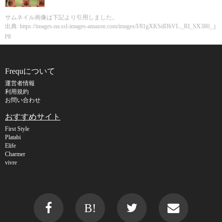
サムネイル画像は下記より引用しました。
出典: https://images-na.ssl-images-amazon.com/images/I/81gXKSdDhVL._RI_SX380_.j
pg
Frequについて
運営者情報
利用規約
お問い合わせ
おすすめサイト
First Style
Platabi
Elife
Charmer
vivre
B!