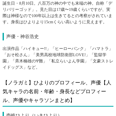
誕生日・8月10日。八百万の神の中でも末端の神。自称「デ
リバリーゴッド」。見た目は17歳〜19歳くらいですが、実
際は神様なので100年以上は生きてるとの考察がされていま
す。身長はひよりより15cmくらい高いように見えます。
声優・神谷浩史
出演作品「ハイキュー!!」「ヒーローバンク」「ハマトラ」
「おそ松さん」「美男高校地球防衛部LOVE!」「監獄学
園」「斉木楠雄のΨ難」「私立らいよん学園」「文豪ストレ
イドッグス」など。
【ノラガミ】ひよりのプロフィール、声優【人
気キャラの名前・年齢・身長などプロフィー
ル、声優やキャラソンまとめ】
壱岐ひより（いきひより）