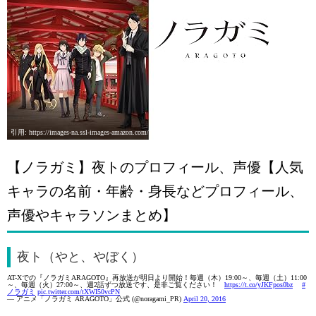
引用: https://images-na.ssl-images-amazon.com/images/I/81o4gL4CFDL._RI_SX380_.jpg
【ノラガミ】夜トのプロフィール、声優【人気
キャラの名前・年齢・身長などプロフィール、
声優やキャラソンまとめ】
夜ト（やと、やぼく）
AT-Xでの『ノラガミARAGOTO』再放送が明日より開始！毎週（木）19:00～、毎週（土）11:00
～、毎週（火）27:00～、週2話ずつ放送です、是非ご覧ください！
https://t.co/yJKFpos0bz
#
ノラガミ
pic.twitter.com/tXWI50vcPN
— アニメ「ノラガミ ARAGOTO」公式 (@noragami_PR)
April 20, 2016