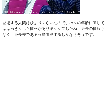
引用: https://images-na.ssl-images-amazon.com/images/I/91i3v3c6m6L._SY445_.jpg
登場する人間はひよりくらいなので、神々の年齢に関して
ははっきりした情報がありませんでしたね。身長の情報も
なく、身長差である程度憶測するしかなさそうです。