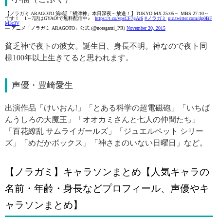
【ノラガミ ARAGOTO 第8話「禍津神」本日深夜～放送！】TOKYO MX 25:05～ MBS 27:10～
です！ 1～7話はGYAO!で無料配信中♪
https://t.co/vpsCF7gAr6
#ノラガミ
pic.twitter.com/dp0BF
M3c3V
— アニメ「ノラガミ ARAGOTO」公式 (@noragami_PR)
November 20, 2015
貧乏神で夜トの彼女。誕生日、身長不明。神なので夜ト同
様100年以上生きてると思われます。
声優・豊崎愛生
出演作品「けいおん!」「とある科学の超電磁砲」「いちば
んうしろの大魔王」「オオカミさんと七人の仲間たち」
「百花繚乱 サムライガールズ」「ジュエルペット シリー
ズ」「めだかボックス」「神さまのいない日曜日」など。
【ノラガミ】キャラソンまとめ【人気キャラの
名前・年齢・身長などプロフィール、声優やキ
ャラソンまとめ】