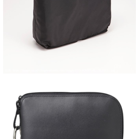
引用: https://images-na.ssl-images-amazon.com/images/I/51krKM9Xa4L._SL1011_.jpg