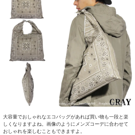
引用: https://cdn.thumb.shop-list.com/res/up/shoplist/shp/__basethum900__/8-eight/cc144/cc144-04.jpg
大容量でおしゃれなエコバッグがあれば買い物も一段と楽
しくなりますよね。画像のようにメンズコーデに合わせて
おしゃれを楽しむこともできますよ。