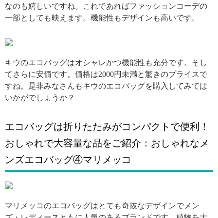
なのも嬉しいですね。これであればファッションコーデの
一部としても映えます。機能性もデザインも高いです。
引用: https://s-media-cache-ak0.pinimg.com/originals/47/cc/23/47cc23c9b95c9e054d6b05a6fc56f64a.jpg
キウのエコバッグはオシャレかつ機能性も充分です。そし
てさらに安価です。価格は2000円未満と驚きのプライスで
すね。是非みなさんもキウのエコバッグを購入してみては
いかがでしょうか？
エコバッグは折りたたみがコンパクトで便利！
おしゃれで大容量な品をご紹介：おしゃれなメ
ンズエコバッグ④マリメッコ
引用: http://img5.zozo.jp/goodsimages/333/13445333/13445333_35_D_500.jpg
マリメッコのエコバッグはとても奇抜なデザインでメン
ズ・レディースともに人気のあるブランドです。植物を大