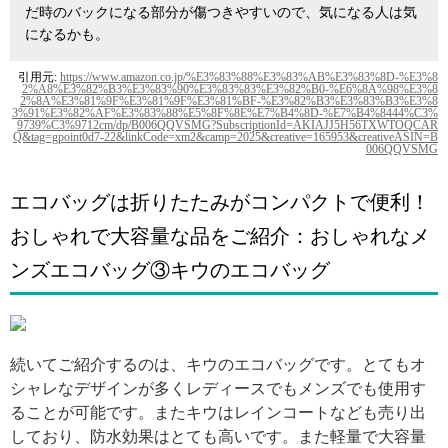
だ時のバックになる部分が傷つきやすいので、気になる人は気
になるかも。
引用元:
https://www.amazon.co.jp/%E3%83%88%E3%83%AB%E3%83%8D-%E3%8
2%A8%E3%82%B3%E3%83%90%E3%83%83%E3%82%B0-%E6%8A%98%E3%8
2%8A%E3%81%9F%E3%81%9F%E3%81%BF-%E3%82%B3%E3%83%B3%E3%8
3%91%E3%82%AF%E3%83%88%E5%8F%8E%E7%B4%8D-%E7%B4%8444%C3%
9739%C3%9712cm/dp/B006QQVSMG?SubscriptionId=AKIAJJ5H56TXWTOQCAR
Q&tag=gpoint0d7-22&linkCode=xm2&camp=2025&creative=165953&creativeASIN=B
006QQVSMG
エコバッグは折りたたみがコンパクトで便利！
おしゃれで大容量な品をご紹介：おしゃれなメ
ンズエコバッグ③キウのエコバッグ
引用: https://img5.zozo.jp/goodsimages/026/29552026/29552026B_164_D_215.jpg
続いてご紹介するのは、キウのエコバッグです。とてもオ
シャレなデザインが多くレディースでもメンズでも使用す
ることが可能です。またキウはレインコートなども売り出
しており、防水効果はとても高いです。また軽量で大容量