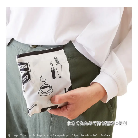
引用: https://cdn.thumb.shop-list.com/res/up/shoplist/shp/__basethum900__/backyard/backyard/cabinet/kyoyu11/wpcrbc_4.jpg