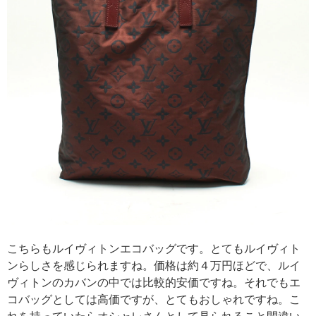
引用: https://image.rakuten.co.jp/hugall/cabinet/2018/f000001550/a101447006_1.jpg
こちらもルイヴィトンエコバッグです。とてもルイヴィト
ンらしさを感じられますね。価格は約４万円ほどで、ルイ
ヴィトンのカバンの中では比較的安価ですね。それでもエ
コバッグとしては高価ですが、とてもおしゃれですね。こ