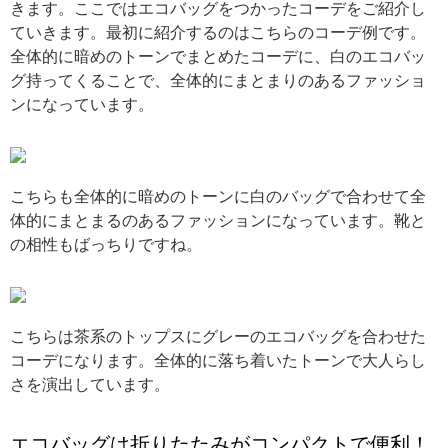
きます。ここではエコバッグをつかったコーデをご紹介し
ていきます。最初に紹介するのはこちらのコーデ例です。
全体的に暗めのトーンでまとめたコーデに、白のエコバッ
グ持ってくることで、全体的にまとまりのあるファッショ
ンになっています。
引用: https://arine.akamaized.net/uploads/photo/external_photo/data/137421/xlarge_c952ee86-776a-4c7f-b954-4a48d5e6945c.jpg
こちらも全体的に暗めのトーンに白のバッグで合わせて全
体的にまとまるのあるファッションになっています。靴と
の相性もばっちりですね。
引用: https://img1.kakaku.k-img.com/images/tasclapicv/450/000/000/1/1956/tasclapimage_1956_2_1.jpg?d=20180223133901
こちらは茶系のトップスにグレーのエコバッグを合わせた
コーデになります。全体的に落ち着いたトーンで大人らし
さを演出しています。
エコバッグは折りたたみがコンパクトで便利！