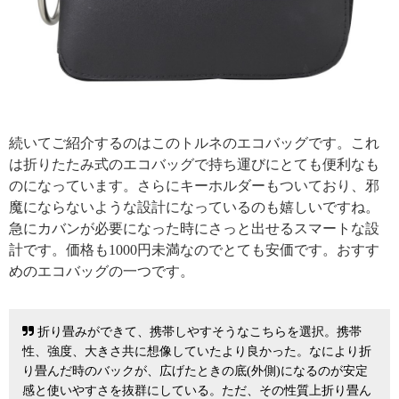
引用: https://images-na.ssl-images-amazon.com/images/I/616nHB7EvlL._SL1009_.jpg
続いてご紹介するのはこのトルネのエコバッグです。これ
は折りたたみ式のエコバッグで持ち運びにとても便利なも
のになっています。さらにキーホルダーもついており、邪
魔にならないような設計になっているのも嬉しいですね。
急にカバンが必要になった時にさっと出せるスマートな設
計です。価格も1000円未満なのでとても安価です。おすす
めのエコバッグの一つです。
折り畳みができて、携帯しやすそうなこちらを選択。携帯
性、強度、大きさ共に想像していたより良かった。なにより折
り畳んだ時のバックが、広げたときの底(外側)になるのが安定
感と使いやすさを抜群にしている。ただ、その性質上折り畳ん