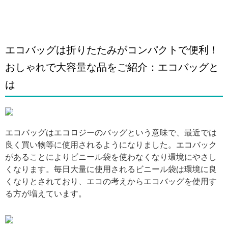
エコバッグは折りたたみがコンパクトで便利！
おしゃれで大容量な品をご紹介：エコバッグと
は
引用: https://www.cecile.co.jp/cmdty/img/81209/512/81209WF-2543_D1.jpg
エコバッグはエコロジーのバッグという意味で、最近では
良く買い物等に使用されるようになりました。エコバック
があることによりビニール袋を使わなくなり環境にやさし
くなります。毎日大量に使用されるビニール袋は環境に良
くなりとされており、エコの考えからエコバッグを使用す
る方が増えています。
引用: https://imgcp.aacdn.jp/img-a/288/auto/matome/item/2016/09/24/cl000000017556_1474684560365.jpeg