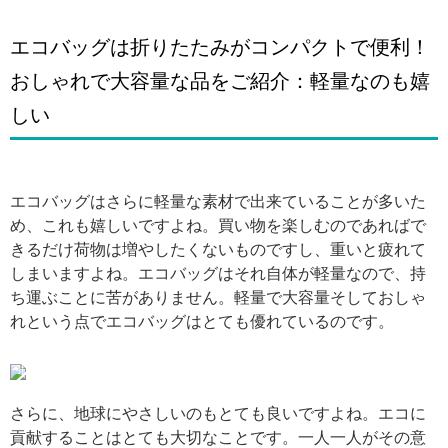
エコバッグは折りたたみがコンパクトで便利！
おしゃれで大容量な品をご紹介：軽量なのも嬉
しい
引用: https://encrypted-tbn0.gstatic.com/images?q=tbn:ANd9GcTj1IsM4twOO7cLsR6D4sF58P4DIBuRG_zul8DOqwJyM_5VYUbx
エコバッグはさらに軽量な素材で出来ていることが多いた
め、これも嬉しいですよね。買い物を楽しむのであればで
きるだけ荷物は増やしたくないものですし、重いと疲れて
しまいますよね。エコバッグはそれ自体が軽量なので、持
ち運ぶことに苦がありません。軽量で大容量そしておしゃ
れという点でエコバッグはとても優れているのです。
引用: https://i.pinimg.com/originals/cc/18/77/cc1877cc1c928ea0f49a8e989aad613c.jpg
さらに、地球にやさしいのもとても良いですよね。エコに
貢献することはとても大切なことです。一人一人がその意