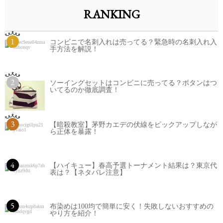
RANKING
1
コンビニで名刺入れは売ってる？緊急時の名刺入れ入
手方法を解説！
2
ソーイングセットはコンビニに売ってる？ボタンはつ
いてるのか徹底調査！
3
【暗殺教室】茅野カエデの伏線をピックアップしなが
ら正体を暴露！
4
【ハイキュー】春高予選トーナメント結果は？東京代
表は？【ネタバレ注意】
5
布染めは100均で簡単に安く！失敗しないおすすめの
やり方を紹介！