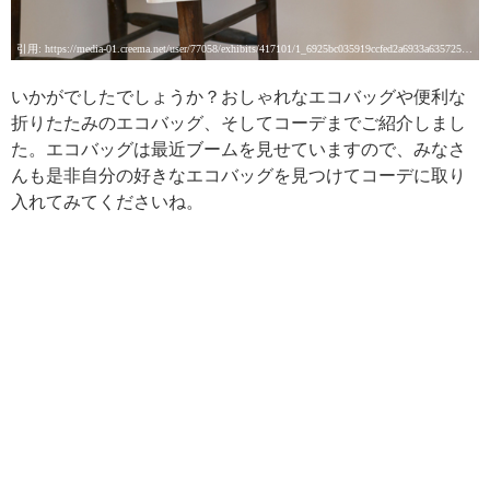
引用: https://media-01.creema.net/user/77058/exhibits/417101/1_6925bc035919ccfed2a6933a635725fb81de421d_583x585.jpg
いかがでしたでしょうか？おしゃれなエコバッグや便利な
折りたたみのエコバッグ、そしてコーデまでご紹介しまし
た。エコバッグは最近ブームを見せていますので、みなさ
んも是非自分の好きなエコバッグを見つけてコーデに取り
入れてみてくださいね。