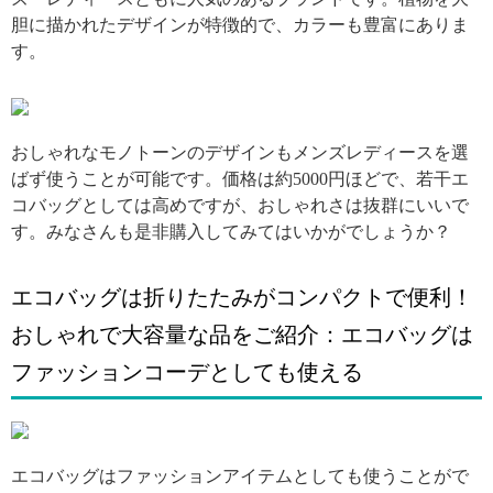
胆に描かれたデザインが特徴的で、カラーも豊富にありま
す。
引用: http://img5.zozo.jp/goodsimages/333/13445333/13445333B_b_997_500.jpg
おしゃれなモノトーンのデザインもメンズレディースを選
ばず使うことが可能です。価格は約5000円ほどで、若干エ
コバッグとしては高めですが、おしゃれさは抜群にいいで
す。みなさんも是非購入してみてはいかがでしょうか？
エコバッグは折りたたみがコンパクトで便利！
おしゃれで大容量な品をご紹介：エコバッグは
ファッションコーデとしても使える
引用: https://arine.akamaized.net/uploads/photo/external_photo/data/137413/xlarge_96464709-9773-497f-af5f-1d74b49e2f46.jpg
エコバッグはファッションアイテムとしても使うことがで