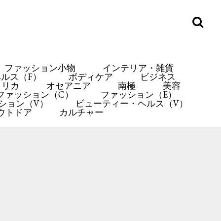
ファッション小物
インテリア・雑貨
ルス（F）
ボディケア
ビジネス
メリカ
オセアニア
南極
美容
ファッション（C）
ファッション（E）
ション（V）
ビューティー・ヘルス（V）
ウトドア
カルチャー