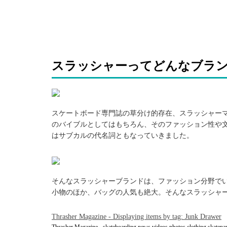
スラッシャーってどんなブラ
引用: http://www.californiastreet.net/skateboard-mag/wp-content/uploads/2017/10/m
スケートボード専門誌の草分け的存在、スラッシャーマ
のバイブルとしてはもちろん、そのファッション性や
はサブカルの代名詞ともなっていきました。
引用: http://heshdawgz.com/wp/wp-content/uploads/2017/02/Thrasher2017SkateMag
そんなスラッシャーブランドは、ファッション分野で
小物のほか、バッグの人気も絶大。そんなスラッシャ
Thrasher Magazine - Displaying items by tag: Junk Drawer