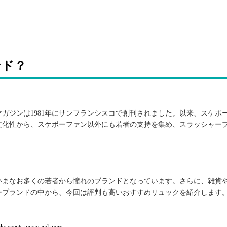
ンド？
-thr-1711-800x800.jpg
ガジンは1981年にサンフランシスコで創刊されました。以来、スケボ
文化性から、スケボーファン以外にも若者の支持を集め、スラッシャー
Tee.jpg
いまなお多くの若者から憧れのブランドとなっています。さらに、雑貨
ーブランドの中から、今回は評判も高いおすすめリュックを紹介します