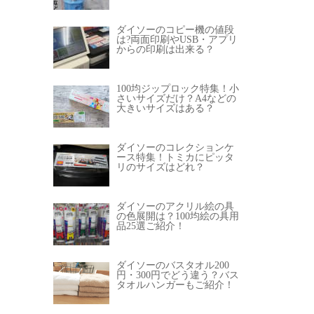
ダイソーのコピー機の値段
は?両面印刷やUSB・アプリ
からの印刷は出来る？
100均ジップロック特集！小
さいサイズだけ？A4などの
大きいサイズはある？
ダイソーのコレクションケ
ース特集！トミカにピッタ
リのサイズはどれ？
ダイソーのアクリル絵の具
の色展開は？100均絵の具用
品25選ご紹介！
ダイソーのバスタオル200
円・300円でどう違う？バス
タオルハンガーもご紹介！