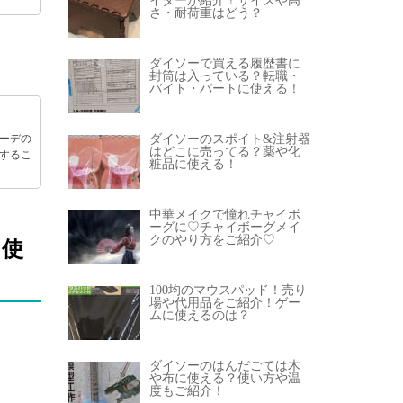
イターが紹介！サイズや高
さ・耐荷重はどう？
ダイソーで買える履歴書に
封筒は入っている？転職・
バイト・パートに使える！
ーデの
ダイソーのスポイト&注射器
はどこに売ってる？薬や化
するこ
粧品に使える！
中華メイクで憧れチャイボ
ーグに♡チャイボーグメイ
クのやり方をご紹介♡
に使
100均のマウスパッド！売り
場や代用品をご紹介！ゲー
ムに使えるのは？
ダイソーのはんだごては木
や布に使える？使い方や温
度もご紹介！