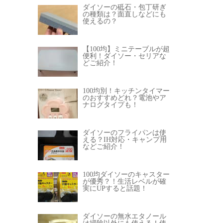
ダイソーの砥石・包丁研ぎ
の種類は？面直しなどにも
使えるの？
【100均】ミニテーブルが超
便利！ダイソー・セリアな
どご紹介！
100均別！キッチンタイマー
のおすすめどれ？電池やア
ナログタイプも！
ダイソーのフライパンは使
える？IH対応・キャンプ用
などご紹介！
100均ダイソーのキャスター
が優秀？！生活レベルが確
実にUPすると話題！
ダイソーの無水エタノール