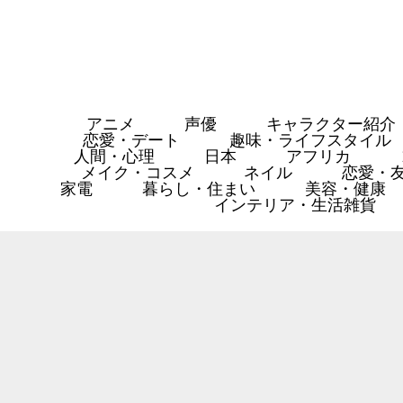
アニメ
声優
キャラクター紹介
恋愛・デート
趣味・ライフスタイル
人間・心理
日本
アフリカ
メイク・コスメ
ネイル
恋愛・
家電
暮らし・住まい
美容・健康
インテリア・生活雑貨