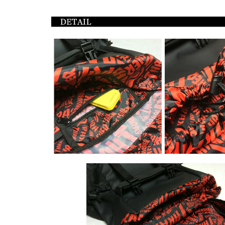
引用: https://images-na.ssl-images-amazon.com/images/I/61T-JoGid%2BL._UL1500