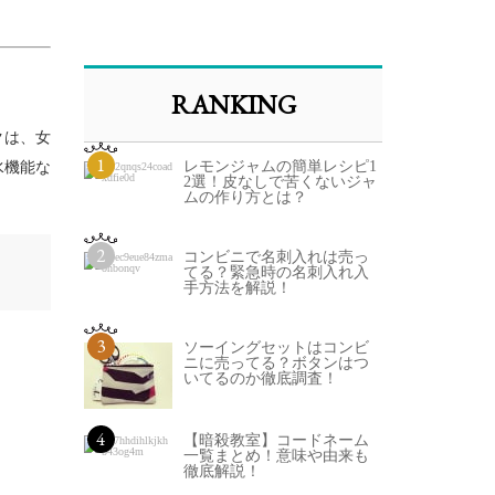
RANKING
クは、女
1
レモンジャムの簡単レシピ1
水機能な
2選！皮なしで苦くないジャ
ムの作り方とは？
2
コンビニで名刺入れは売っ
てる？緊急時の名刺入れ入
手方法を解説！
3
ソーイングセットはコンビ
ニに売ってる？ボタンはつ
いてるのか徹底調査！
4
【暗殺教室】コードネーム
一覧まとめ！意味や由来も
徹底解説！