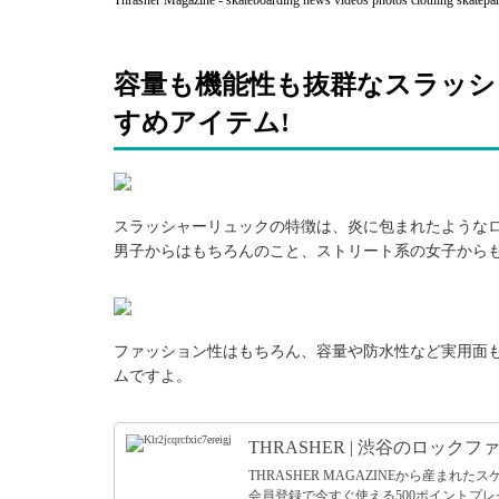
Thrasher Magazine - skateboarding news videos photos clothing skatepa
容量も機能性も抜群なスラッシ
すめアイテム!
引用: http://img5.zozo.jp/goodsimages/069/11416069/11416069B_8_D_500.jpg
スラッシャーリュックの特徴は、炎に包まれたような
男子からはもちろんのこと、ストリート系の女子から
引用: http://img5.zozo.jp/goodsimages/050/6739050/6739050B_8_D_500.jpg
ファッション性はもちろん、容量や防水性など実用面
ムですよ。
THRASHER | 渋谷のロックファ
THRASHER MAGAZINEから産まれ
会員登録で今すぐ使える500ポイントプレゼン