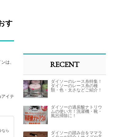
おす
RECENT
インは、
ダイソーのレース糸特集！
ダイソーのレース糸の種
類・色・太さなどご紹介！
めアイテ
ダイソーの過炭酸ナトリウ
ムの使い方！洗濯機・靴・
風呂掃除に！
今なら
ダイソーの踏み台をママラ