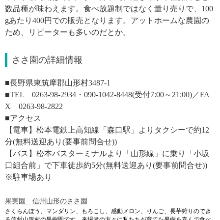
数品種が味わえます。食べ放題制ではなく量り売りで、100
gあたり400円での販売となります。アットホームな農園の
ため、リピーターも多いのだとか。
ささ園の詳細情報
■長野県東筑摩郡山形村3487-1
■TEL 0263-98-2934・090-1042-8448(受付7:00～21:00)／FA
X 0263-98-2822
■アクセス
【電車】松本電鉄上高知線「森口駅」よりタクシーで約12
分(無料送迎あり(要事前問合せ))
【バス】松本バスターミナルより「山形線」に乗り「小坂
口組合前」で下車徒歩約5分(無料送迎あり(要事前問合せ))
※駐車場あり
果実園 信州山形のささ園
さくらんぼう、マンダリン、もろこし、感動メロン、りんご、長芋狩りのでき
る信州山形村の果樹園です。来場者の方々に私たちが育てた果樹を喜んで食べ