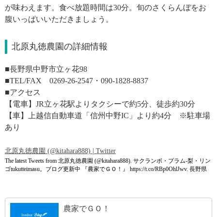
が味わえます。食べ放題時間は30分。旬のさくらんぼをお
腹いっぱいいただきましょう。
北原丸徳農園の詳細情報
■
長野県中野市立ヶ花98
■TEL/FAX
0269-26-2547・090-1828-8837
■アクセス
【電車】JR立ヶ花駅よりタクシーで約5分、徒歩約30分
【車】上越信自動車道「信州中野IC」より約4分 ※駐車場
あり
北原丸徳農園 (@kitahara888) | Twitter
The latest Tweets from 北原丸徳農園 (@kitahara888). サクランボ・プラム-梨・リン
ゴtukutteimasu。ブログ更新中 『農家でＧＯ！』 https://t.co/RBp0OhlJwv. 長野県
農家でＧＯ！