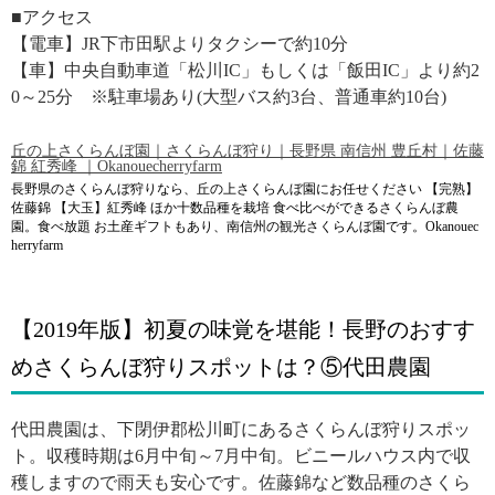
■アクセス
【電車】JR下市田駅よりタクシーで約10分
【車】中央自動車道「松川IC」もしくは「飯田IC」より約2
0～25分 ※駐車場あり(大型バス約3台、普通車約10台)
丘の上さくらんぼ園｜さくらんぼ狩り｜長野県 南信州 豊丘村｜佐藤
錦 紅秀峰 ｜Okanouecherryfarm
長野県のさくらんぼ狩りなら、丘の上さくらんぼ園にお任せください 【完熟】
佐藤錦 【大玉】紅秀峰 ほか十数品種を栽培 食べ比べができるさくらんぼ農
園。食べ放題 お土産ギフトもあり、南信州の観光さくらんぼ園です。Okanouec
herryfarm
【2019年版】初夏の味覚を堪能！長野のおすす
めさくらんぼ狩りスポットは？⑤代田農園
代田農園は、下閉伊郡松川町にあるさくらんぼ狩りスポッ
ト。収穫時期は6月中旬～7月中旬。ビニールハウス内で収
穫しますので雨天も安心です。佐藤錦など数品種のさくら