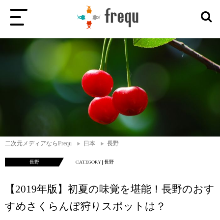
二次元メディアならFrequ
日本
長野
長野
CATEGORY | 長野
【2019年版】初夏の味覚を堪能！長野のおす
すめさくらんぼ狩りスポットは？