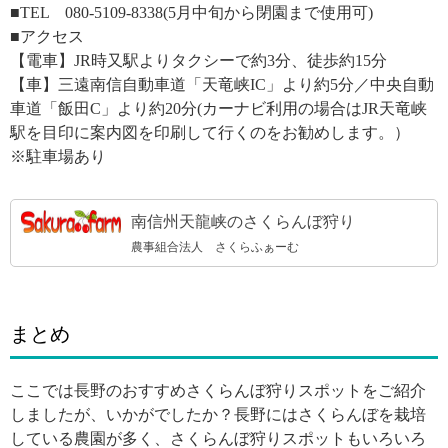
■TEL
080-5109-8338(5月中旬から閉園まで使用可)
■アクセス
【電車】JR時又駅よりタクシーで約3分、徒歩約15分
【車】
三遠南信自動車道「天竜峡IC」より約5分／中央自動
車道「飯田C」より約20分(カーナビ利用の場合はJR天竜峡
駅を目印に案内図を印刷して行くのをお勧めします。）
※駐車場あり
南信州天龍峡のさくらんぼ狩り
農事組合法人 さくらふぁーむ
まとめ
ここでは長野のおすすめさくらんぼ狩りスポットをご紹介
しましたが、いかがでしたか？長野にはさくらんぼを栽培
している農園が多く、さくらんぼ狩りスポットもいろいろ