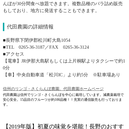
んぼが30分間食べ放題できます。複数品種のバラ詰め販売
もしており、地方に発送することもできます。
代田農園の詳細情報
■長野県下閉伊郡松川町大島1054
■TEL 0265-36-3187／FAX 0265-36-3124
■アクセス
【電車】JR伊那大島駅もしくは上片桐駅よりタクシーで約1
0分
【車】中央自動車道「松川IC」より約5分 ※駐車場あり
信州のリンゴ・さくらんぼ農園。代田農園ホームページ
代田農園は信州でリンゴ・さくらんぼを中心に栽培しています。減農薬栽培で
安心安全。15品目のフルーツが約100品種！！充実の通信販売も行っておりま
す。
【2019年版】初夏の味覚を堪能！長野のおすす