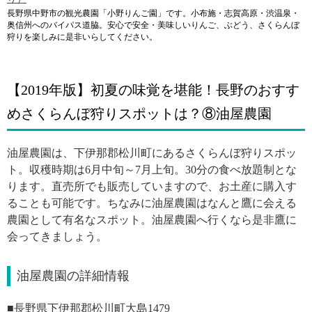
長野県中野市の観光農園「小野りんご園」です。小布施・志賀高原・渋温泉・
奥信州へのバイパス道脇。安心で安全・美味しいりんご、ぶどう、さくらんぼ
狩りを楽しみに是非いらしてください。
【2019年版】初夏の味覚を堪能！長野のおすす
めさくらんぼ狩りスポットは？⑧油屋農園
油屋農園は、
下伊那郡松川町にあるさくらんぼ狩りスポッ
ト。収穫時期は6月中旬～7月上旬。30分の食べ放題制とな
ります。直売所でも販売していますので、お土産に購入す
ることも可能です。ちなみに油屋農園はなんと鷹に会える
農園として有名なスポット。油屋農園へ行くなら是非鷹に
会ってきましょう。
油屋農園の詳細情報
■
長野県下伊那郡松川町大島1479