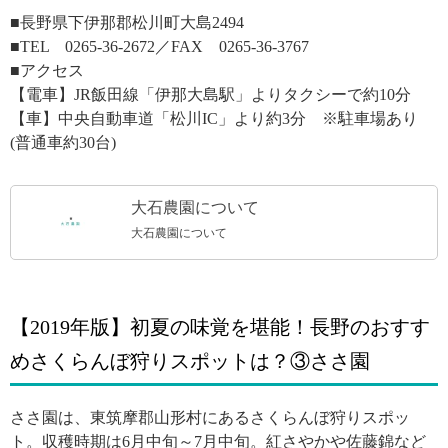
■
長野県下伊那郡松川町大島2494
■TEL
0265-36-2672／FAX
0265-36-3767
■アクセス
【電車】
JR飯田線「伊那大島駅」よりタクシーで約10分
【車】中央自動車道「松川IC」より約3分 ※駐車場あり
(普通車約30台)
大石農園について
大石農園について
【2019年版】初夏の味覚を堪能！長野のおすす
めさくらんぼ狩りスポットは？③ささ園
ささ園は、東筑摩郡山形村にあるさくらんぼ狩りスポッ
ト。収穫時期は6月中旬～7月中旬。紅さやかや佐藤錦など