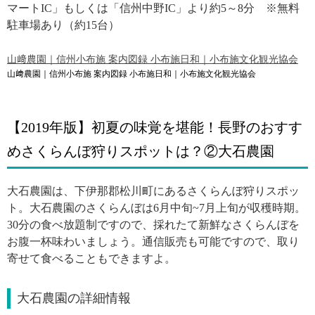
マートIC」もしくは「信州中野IC」より約5～8分 ※無料
駐車場あり（約15台）
山﨑農園｜信州小布施 案内図録 小布施日和｜小布施文化観光協会
山﨑農園｜信州小布施 案内図録 小布施日和｜小布施文化観光協会
【2019年版】初夏の味覚を堪能！長野のおすす
めさくらんぼ狩りスポットは？②大石農園
大石農園は、
下伊那郡松川町にあるさくらんぼ狩りスポッ
ト。大石農園のさくらんぼは6月中旬~7月上旬が収穫時期。
30分の食べ放題制ですので、採れたて新鮮なさくらんぼを
お腹一杯味わいましょう。通信販売も可能ですので、取り
寄せて食べることもできますよ。
大石農園の詳細情報