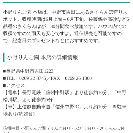
小野りんご園 本店は、中野市吉田にあるさくらんぼ狩りス
ポット。収穫時期は6月上旬～6月下旬。佐藤錦や高砂など6
品種のさくらんぼが、30分間食べ放題です。ハウス内での
収穫ですので雨天も安心ですよ。通信販売も可能ですの
で、記念日のプレゼントなどにおすすめです。
小野りんご園 本店の詳細情報
■
長野県中野市吉田1223
■TEL
0269-22-3745／FAX 0269‐26‐1360
■アクセス
【電車】長野電鉄「信州中野駅」より徒歩約10分、「中野
松川駅」より徒歩約5分
【車】上信越自動車道「信州中野IC」より約10分 ※駐車
場あり(約20台)
信州中野 小野りんご園（りんご狩り・ぶどう狩り・さくらんぼ狩
り）