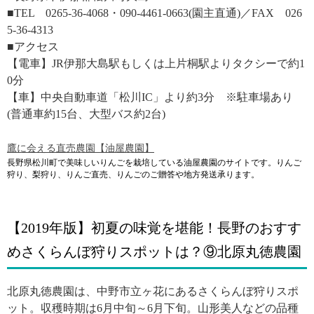
■TEL 0265-36-4068・090-4461-0663(園主直通)／FAX 026
5-36-4313
■アクセス
【電車】JR伊那大島駅もしくは上片桐駅よりタクシーで約1
0分
【車】中央自動車道「松川IC」より約3分 ※駐車場あり
(普通車約15台、大型バス約2台)
鷹に会える直売農園【油屋農園】
長野県松川町で美味しいりんごを栽培している油屋農園のサイトです。りんご
狩り、梨狩り、りんご直売、りんごのご贈答や地方発送承ります。
【2019年版】初夏の味覚を堪能！長野のおすす
めさくらんぼ狩りスポットは？⑨北原丸徳農園
北原丸徳農園は、中野市立ヶ花にあるさくらんぼ狩りスポ
ット。収穫時期は6月中旬～6月下旬。山形美人などの品種