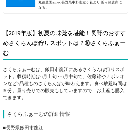
丸徳農園annex 長野県中野市立ヶ花より 近々篤農家に
なる。
【2019年版】初夏の味覚を堪能！長野のおすす
めさくらんぼ狩りスポットは？⑩さくらふぁー
む
さくらふぁーむは、飯田市龍江にあるさくらんぼ狩りスポ
ット。収穫時期は6月上旬～6月中旬で、佐藤錦やナポレオ
ンなど7品種ものさくらんぼが味わえます。食べ放題時間は
30分。量り売りでの販売もしていますので、お土産も購入
できます。
さくらふぁーむの詳細情報
■
長野県飯田市龍江