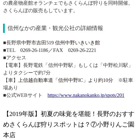
の農産物産館オランチェでもさくらんぼ狩りを同時開催。
さくらんぼの販売もしています。
信州なかの産業・観光公社の詳細情報
■長野県
中野市吉田519 信州中野いきいき館
■TEL
0269-26-1186／FAX 0269-26-2221
■アクセス
【電車】長野電鉄「信州中野駅」もしくは「中野松川駅」
よりタクシーで約7分
【車】
上信越自動車道「信州中野IC」より約10分
※駐車
場あり
■公式WEBサイト
https://www.nakanokanko.jp/spots/201
【2019年版】初夏の味覚を堪能！長野のおすす
めさくらんぼ狩りスポットは？⑦小野りんご園
本店