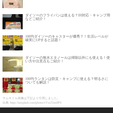
ダイソーのフライパンは使える？IH対応・キャンプ用
などご紹介！
100均ダイソーのキャスターが優秀？！生活レベルが
確実にUPすると話題！
ダイソーの無水エタノールは掃除以外にも使える！使
い方や注意点もご紹介！
100均ランタンは防災・キャンプに使える？明るさに
ついても解説！
サムネイル画像は下記より引用しました。
出典: https://unsplash.com/photos/vVzx51ns0P4