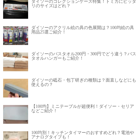
ダイソーのコレクションケース特集！トミカにピッタ
リのサイズはどれ？
ダイソーのアクリル絵の具の色展開は？100均絵の具
用品25選ご紹介！
ダイソーのバスタオル200円・300円でどう違う？バス
タオルハンガーもご紹介！
ダイソーの砥石・包丁研ぎの種類は？面直しなどにも
使えるの？
【100均】ミニテーブルが超便利！ダイソー・セリア
などご紹介！
100均別！キッチンタイマーのおすすめどれ？電池や
アナログタイプも！