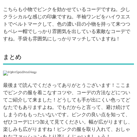
こちらも小物でピンクを効かせているコーデですね。少し
クラシカルな感じの印象ですね。半袖ワンピをハイウエス
トでベルトマークして、色の濃い目の小物を持って来つつ
もベレー帽でしっかり雰囲気を出している素敵なコーデで
すね。手袋も雰囲気にしっかりマッチしていますね！
まとめ
引用: https://res.cloudinary.com/macm/image/upload/v1521260245/mpbvt5pcid8vrx64ezge.jpg
最後まで読んでくださってありがとうございます！ここま
でピンクの服を着こなすコツや、コーデの方法などについ
てご紹介して来ました！どうしても手が出にくい色ってど
なたでもありますよね。でもだからと言って、避け続けて
しまうのももったいないです。ピンクの良い点を知って、
ぜひコーデに1つ加えて見てください。幅が広がりますし、
楽しみも広がりますね！ピンクの服を取り入れて、おしゃ
れなファッションをより楽しんじゃいましょう！