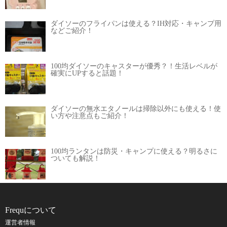
ダイソーのフライパンは使える？IH対応・キャンプ用
などご紹介！
100均ダイソーのキャスターが優秀？！生活レベルが
確実にUPすると話題！
ダイソーの無水エタノールは掃除以外にも使える！使
い方や注意点もご紹介！
100均ランタンは防災・キャンプに使える？明るさに
ついても解説！
Frequについて
運営者情報