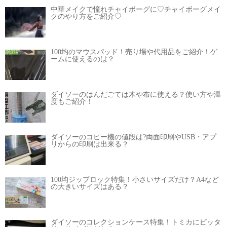
中華メイクで憧れチャイボーグに♡チャイボーグメイ
クのやり方をご紹介♡
100均のマウスパッド！売り場や代用品をご紹介！ゲ
ームに使えるのは？
ダイソーのはんだごては木や布に使える？使い方や温
度もご紹介！
ダイソーのコピー機の値段は?両面印刷やUSB・アプ
リからの印刷は出来る？
100均ジップロック特集！小さいサイズだけ？A4など
の大きいサイズはある？
ダイソーのコレクションケース特集！トミカにピッタ