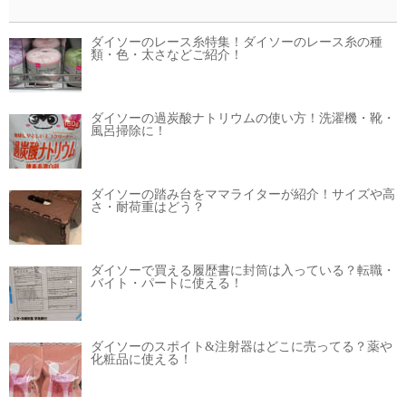
ダイソーのレース糸特集！ダイソーのレース糸の種
類・色・太さなどご紹介！
ダイソーの過炭酸ナトリウムの使い方！洗濯機・靴・
風呂掃除に！
ダイソーの踏み台をママライターが紹介！サイズや高
さ・耐荷重はどう？
ダイソーで買える履歴書に封筒は入っている？転職・
バイト・パートに使える！
ダイソーのスポイト&注射器はどこに売ってる？薬や
化粧品に使える！