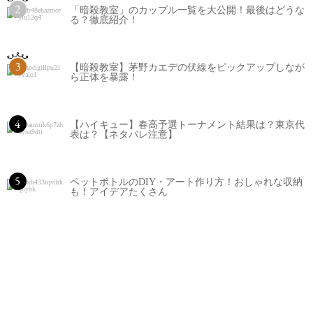
2
「暗殺教室」のカップル一覧を大公開！最後はどうな
る？徹底紹介！
3
【暗殺教室】茅野カエデの伏線をピックアップしなが
ら正体を暴露！
4
【ハイキュー】春高予選トーナメント結果は？東京代
表は？【ネタバレ注意】
5
ペットボトルのDIY・アート作り方！おしゃれな収納
も！アイデアたくさん