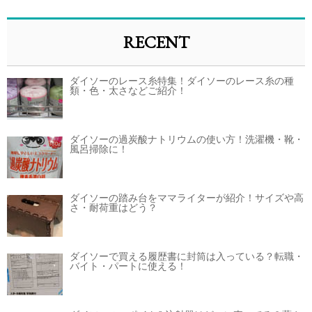
RECENT
ダイソーのレース糸特集！ダイソーのレース糸の種
類・色・太さなどご紹介！
ダイソーの過炭酸ナトリウムの使い方！洗濯機・靴・
風呂掃除に！
ダイソーの踏み台をママライターが紹介！サイズや高
さ・耐荷重はどう？
ダイソーで買える履歴書に封筒は入っている？転職・
バイト・パートに使える！