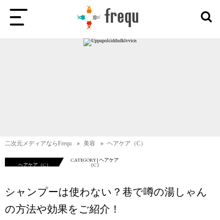
二次元メディアならFrequ
美容
ヘアケア（C）
CATEGORY | ヘアケア
ヘアケア（C）
（C）
シャンプーは使わない？巷で噂の湯しゃん
の方法や効果をご紹介！