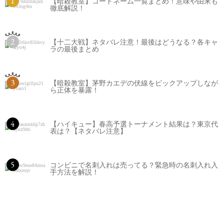
1
【暗殺教室】コードネーム一覧まとめ！意味や由来も
徹底解説！
2
【十二大戦】ネタバレ注意！最後はどうなる？各キャ
ラの最後まとめ
3
【暗殺教室】茅野カエデの伏線をピックアップしなが
ら正体を暴露！
4
【ハイキュー】春高予選トーナメント結果は？東京代
表は？【ネタバレ注意】
5
コンビニで名刺入れは売ってる？緊急時の名刺入れ入
手方法を解説！