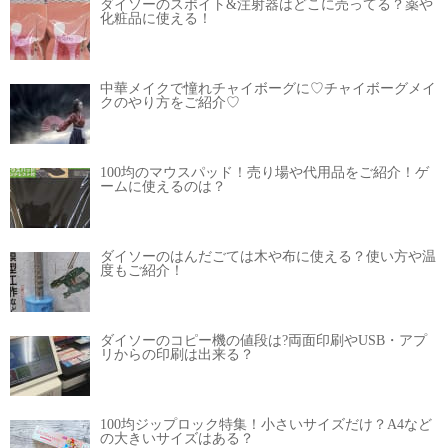
ダイソーのスポイト&注射器はどこに売ってる？薬や
化粧品に使える！
中華メイクで憧れチャイボーグに♡チャイボーグメイ
クのやり方をご紹介♡
100均のマウスパッド！売り場や代用品をご紹介！ゲ
ームに使えるのは？
ダイソーのはんだごては木や布に使える？使い方や温
度もご紹介！
ダイソーのコピー機の値段は?両面印刷やUSB・アプ
リからの印刷は出来る？
100均ジップロック特集！小さいサイズだけ？A4など
の大きいサイズはある？