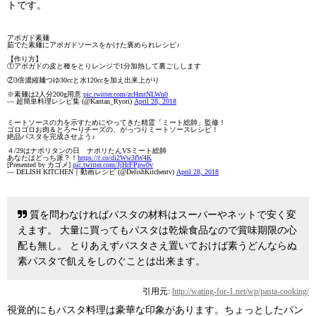
トです。
アボガド素麺
茹でた素麺にアボガドソースをかけた褒められレシピ♪
【作り方】
①アボガドの皮と種をとりレンジで1分加熱して裏ごしします
②3倍濃縮麺つゆ30ccと水120ccを加え出来上がり
※素麺は2人分200g用意
pic.twitter.com/zcHmtNLWn0
— 超簡単料理レシピ集 (@Kantan_Ryori)
April 28, 2018
ミートソースの力を示すためにやってきた精霊「ミート総帥」監修！
ゴロゴロお肉＆とろ〜りチーズの、がっつりミートソースレシピ！
絶品パスタを完成させよう♪
４/29はナポリタンの日 ナポリたんVSミート総帥
あなたはどっち派？！
https://t.co/di2Ww3fW4K
[Presented by カゴメ]
pic.twitter.com/JjHrFPpw0v
— DELISH KITCHEN｜動画レシピ (@DelishKitchentv)
April 28, 2018
質を問わなければパスタの材料はスーパーやネットで安く変
えます。 大量に買ってもパスタは乾燥食品なので賞味期限の心
配も無し。 とりあえずパスタさえ置いておけば素うどんならぬ
素パスタで飢えをしのぐことは出来ます。
引用元:
http://wating-for-1.net/wp/pasta-cooking/
視覚的にもパスタ料理は豪華な印象があります。ちょっとしたパン