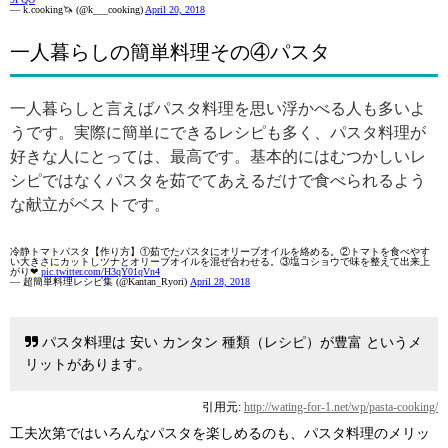
— k.cooking🦄 (@k___cooking)
April 20, 2018
一人暮らしの簡単料理その④パスタ
一人暮らしと言えばパスタ料理を思い浮かべる人も多いよ
うです。実際に簡単にできるレシピも多く、パスタ料理が
好きな人にとっては、最高です。基本的にはむつかしいレ
シピではなくパスタを茹でてあえるだけで食べられるよう
な献立がベストです。
冷静トマトパスタ【作り方】①茹でたパスタにオリーブオイルを絡める。②トマトを食べやす
い大きさにカットしツナとオリーブオイルを混ぜ合わせる。③塩コショウで味を整えて出来上
がり❤
pic.twitter.com/H3qY01qVn4
— 超簡単料理レシピ集 (@Kantan_Ryori)
April 28, 2018
パスタ料理は 安い カンタン 種類（レシピ）が豊富 というメ
リットがあります。
引用元:
http://wating-for-1.net/wp/pasta-cooking/
工夫次第ではいろんなパスタを楽しめるのも、パスタ料理のメリッ