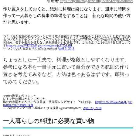
引用元:
https://ietty.me/magazine/single-life-recipe-matome/
作り置きをしておくと、絶対に料理は楽になります。週末に時間を
作って一人暮らしの食事の準備をすることは、新たな時間の使い方
だと思います。
つくりおき食堂の初めてのレシピ本は電子書籍付きです💡紙版をご予約いただくと必ず電子版
もついてきます👍ツイッターでバズったレシピランキングTOP30、20分で4品作れる時短献立x
㊙️日分、包丁不要火を使わない新規開発レシピ多数です。こちらよりご予約頂けると嬉しいで
す
https://t.co/tgUVDTZ3rP
pic.twitter.com/jg2TXeLiIH
— つくりおき食堂まりえ (@mariegohan)
April 3, 2018
ちょっとした一工夫で、料理が格段としやすくなります。
参考になる本を一冊手元に置いて自分ができる範囲の作り
置きを考えてみるなど、方法は色々あるはずです。頑張っ
てみてください。
そばの副菜で作りました
レモン汁の風味がおいしかった。
塩だれ春雨キャベツ｜作り置き・常備菜レシピサイト『つくおき』
https://t.co/T9GG72AGjL
pic.
twitter.com/rDcB8CtYdf
— みか＠グンマー岩川基地のんびり提督 (@asamitchy0724)
April 23, 2018
一人暮らしの料理に必要な買い物
おはようございます。