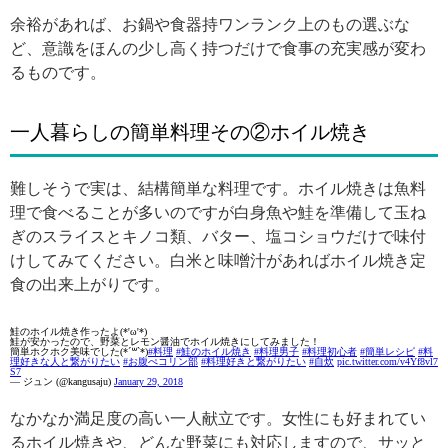
余裕があれば、お鍋や食器持ワンランク上のもの選ぶな
ど、意識をほんの少し高く持つだけで食事の充実感が変わ
るものです。
一人暮らしの簡単料理その②ホイル焼き
難しそうで実は、結構簡単な料理です。ホイル焼きは魚料
理で食べることが多いのですが白身魚や鮭を準備して玉ね
ぎのスライスとキノコ類、バター、塩コショウだけで味付
けしてみてください。白米と味噌汁があればホイル焼き定
食の出来上がりです。
鮭のホイル焼き作ったよ(*'ω'*)
鮭が安かったので、野菜とレモン醤油でホイル焼きにしてみました！
簡単ホクホク美味でした(*´꒳`*)
#料理
#鮭のホイル焼き
#料理男子
#料理初心者
#簡単レシピ
#料
理好きな人と繋がりたい
#お腹ぺコリン部
#料理好きと繋がりたい
#自炊
pic.twitter.com/v4Yf8vl7
S7
— ジュン (@kangusaju)
January 29, 2018
なかなか満足度の高い一人献立です。女性にも好まれてい
るホイル焼きや、どんな野菜にも対応しますので、サッと