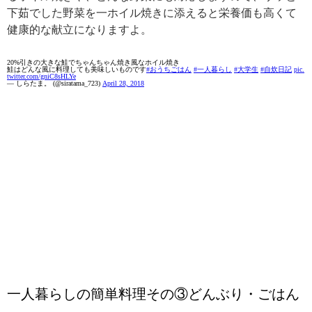
下茹でした野菜を一ホイル焼きに添えると栄養価も高くて
健康的な献立になりますよ。
20%引きの大きな鮭でちゃんちゃん焼き風なホイル焼き
鮭はどんな風に料理しても美味しいものです
#おうちごはん
#一人暮らし
#大学生
#自炊日記
pic.
twitter.com/gniC8sHLYe
— しらたま。 (@siratama_723)
April 28, 2018
一人暮らしの簡単料理その③どんぶり・ごはん