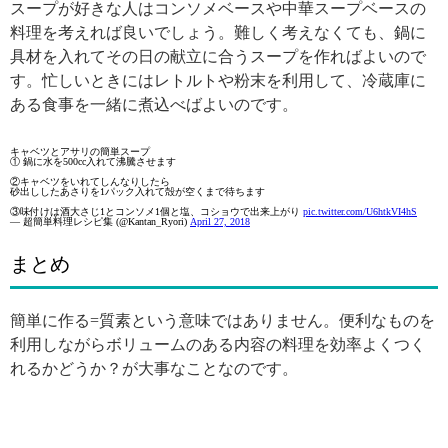
スープが好きな人はコンソメベースや中華スープベースの
料理を考えれば良いでしょう。難しく考えなくても、鍋に
具材を入れてその日の献立に合うスープを作ればよいので
す。忙しいときにはレトルトや粉末を利用して、冷蔵庫に
ある食事を一緒に煮込べばよいのです。
キャベツとアサリの簡単スープ
① 鍋に水を500cc入れて沸騰させます
②キャベツをいれてしんなりしたら
砂出ししたあさりを1パック入れて殻が空くまで待ちます
③味付けは酒大さじ1とコンソメ1個と塩、コショウで出来上がり
pic.twitter.com/U6htkVI4hS
— 超簡単料理レシピ集 (@Kantan_Ryori)
April 27, 2018
まとめ
簡単に作る=質素という意味ではありません。便利なものを
利用しながらボリュームのある内容の料理を効率よくつく
れるかどうか？が大事なことなのです。