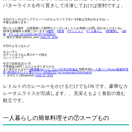
バターライスを作り置きして冷凍しておけば便利ですよ。
今日のランチはデミグラスソースのオムライスです(^^)洋食は元気が出ますね～♪
午後も頑張ります♪
気になった物件、お部屋探しの疑問などございましたらお気軽にお問い合わせくださいね♪
HP未公開物件も多数ございます♪
#物件
#賃貸
#マンション
#一人暮らし
#部屋探し
#池
袋
#ランチ
pic.twitter.com/Tq7A4xMsLY
— 姫なび賃貸 (@hime_navi)
April 19, 2018
今日のよるごはん🌙
オムハヤシ
ポテトとほうれん草のチーズ焼き
コンソメスープ
今日で自炊生活1ヶ月
予算残金160円！なんとかぎりぎりかな
また来月がんばろ〜
#晩御飯
#おうちごはん
#日本自炊協会
関西支部
#一人暮らし
#Twitter家庭料理
部
#料理好きな人と繋がりたい
#自炊日記
pic.twitter.com/zXIGlEuK94
— まのとり (@manotori)
April 19, 2018
レトルトのカレールーをかけるだけでもOKです。豪華なカ
レーオムライスが完成します。、見栄えもよく食欲の進む
献立です。
一人暮らしの簡単料理その⑦スープもの