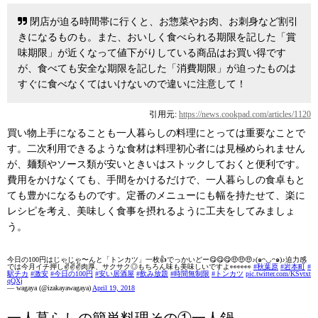
閉店が迫る時間帯に行くと、お惣菜やお肉、お刺身など割引
きになるものも。また、おいしく食べられる期限を記した「賞
味期限」が近くなって値下がりしている商品はお買い得です
が、食べても安全な期限を記した「消費期限」が迫ったものは
すぐに食べなくてはいけないので違いに注意して！
引用元:
https://news.cookpad.com/articles/1120
買い物上手になることも一人暮らしの料理にとっては重要なことで
す。二次利用できるような食材は料理初心者には見極められません
が、麺類やソース類が安いときいはストックしておくと便利です。
費用をかけなくても、手間をかけるだけで、一人暮らしの食卓もと
ても豊かになるものです。定番のメニューにも幅を持たせて、楽に
レシピを考え、美味しく食事を摂れるように工夫をしてみましょ
う。
今日の100円はじゃじゃ〜んと「トンカツ」一枚👍でっかいどー😋😋😋🤑🤑🤑♪(๑ᴖ◡ᴖ๑)♪迫力感
では今月イチ押し✌️✌️✌️肉厚、サクサク◎もちろん味も美味しいですよ👀👀👀
#秋葉原
#岩本町
#
駅チカ
#激安
#今日の100円
#安い居酒屋
#飲み放題
#時間無制限
#トンカツ
pic.twitter.com/KSvtxt
qQXj
— wagaya (@izakayawagaya)
April 19, 2018