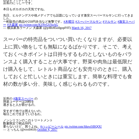
店長のにっしーです。
本日もポカポカの天気ですね。
先日、ヒルナンデスや他メディアでも話題になっています激安スーパーマルサンに行ってきま
した。
一桁販売の商品や250円弁当など衝撃です。
#木曜日
#スーパーマルサン
#マルサン
#激安スーパ
ー
#大森家
pic.twitter.com/K1NvGSXgAG
— 横浜家系ラーメン 大森家 (@p4BJ85olIgopF0T)
March 16, 2017
スーパーの特売品をついつい買いたくなりますが、必要以
上に買い物をしても無駄になるばかりです。そこで、考え
ておくべきポイントは日持ちするものとしないものをバラ
ンスよく購入することが大事です。野菜や肉魚は最低限だ
け購入をして、レトルト商品なども安売りのときに、購入
しておくと忙しいときには重宝します。簡単な料理でも食
材の数が多い分、美味しく感じられるものです。
近所の
#激安スーパー
の
惣菜コーナーは20時を
過ぎると人が群がるの。
安すぎて他では買えないの。
毎日これで生きていけるわ。
ノンシリコンのこのトリートメント
数量限定で税込99円。
要らないけど、買うよね。
#ハッピーシール
pic.twitter.com/fduwiSBQOU
— とっちん (@vivi0419)
October 4, 2017