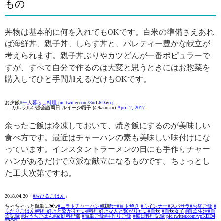
もの
丼物は基本的に何を入れてもOKです。白米の準備さえあれ
ば海鮮丼、親子丼、しらす丼と、バレティー豊かな献立が
考えられます。親子丼ぶりやカツどんが一番ポピュラーで
すが、すべて自分で作るのは大変と思うときにはお惣菜を
購入してひと手間加えるだけもOKです。
お夕飯
#一人暮らし料理
pic.twitter.com/3ntL6Daylq
— カルラル@超会議両日.ルイージ帽子 (@karuraru)
April 2, 2017
余ったご飯は冷凍しておいて、焼き飯にするのが美味しい
食べ方です。最近はチャーハンの素も美味しい味付けにな
っています。インスタントラーメンの日にも手作りチャー
ハンがあるだけで立派な献立になるものです。ちょっとし
た工夫次第ですね。
2018.04.20「
#おひるごはん
」
ちゃちゃっと簡単に💓w
#ニラ玉チャーハン
#味噌汁
#目玉焼き
#ウインナー
#スパサラ
#お昼ご飯
#
ふたりごはん
#料理好きと繋がりたい
#料理好きな人と繋がりたい
#自炊
#自炊女子
#自炊生活
#自
炊記録
#おうちごはん
#家庭料理部
#簡単ご飯
#手作りご飯
#毎日料理記録
pic.twitter.com/vpKDD4
9PQO