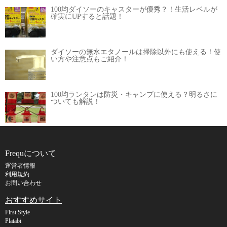
100均ダイソーのキャスターが優秀？！生活レベルが
確実にUPすると話題！
ダイソーの無水エタノールは掃除以外にも使える！使
い方や注意点もご紹介！
100均ランタンは防災・キャンプに使える？明るさに
ついても解説！
Frequについて
運営者情報
利用規約
お問い合わせ
おすすめサイト
First Style
Platabi