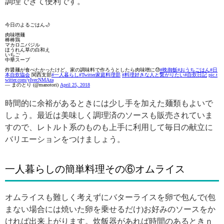
調理できて便利です。
今日のよるごはん🌙
肉味噌麺
棒棒鶏
マカロニバジル
ほうれん草の白和え
いちご
中華スープ
炸醤麺が食べたかったけど、家の調味料で作ろうとしたら肉味噌に😓
#晩御飯
#おうちごはん
#日
本自炊協会
関西支部
#一人暮らし
#Twitter家庭料理部
#料理好きな人と繋がりたい
#自炊日記
pic.t
witter.com/yIvecNMAza
— まのとり (@manotori)
April 25, 2018
時間的に余裕があるときには少し手を加えた麺類もよいで
しょう。最近は美味しく調理済のソースも販売されていま
すので、レトルト系のものも上手に利用して毎日の献立に
バリエーションをつけましょう。
一人暮らしの簡単料理その⑥オムライス
オムライスも難しく考えずにバターライスを卵で包んで(包
まない場合には焼いた卵を乗せるだけ)お好みのソースをか
ければ出来上がります。炊飯器があれば時間のあるときｎ