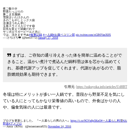
夜ご飯🍲🍺
野菜たっぷりの
豚こま豆腐鍋
雪国まいたけさんの
きのこもやしミックス袋
冷凍ほうれん草に
玉葱スライス入りです😆
目先を変えて胡麻だれで
サッポロラガービールと共に
では、頂きます🍴🙏
#食事記録
#一人鍋
#お腹ペコリン部
pic.twitter.com/xGB6VanX8X
— けろけろ🐸 (@kero3772)
January 27, 2018
まずは、ご存知の通り冷えきった体を簡単に温めることがで
きること。温かい煮汁で煮込んだ鍋料理は体を芯から温めてく
れ、基礎代謝アップを促してくれます。代謝があがるので、脂
肪燃焼効果も期待できます。
引用元:
https://sukuyoka.info/articles/Ud8BT
冬場は特にメリットが多い一人鍋です。普段から野菜不足を気にし
ている人にとってもかなり栄養値の高いもので、外食ばかりの人
や、偏食気味の人には最適です。
ブログを更新しました。 『一人暮らしの男の人へ』
https://t.co/9GVn8p5KnO
#一人暮らし料理
#お
野菜
#アメブロ
— Amia（RIVa） (@miamiamia925)
November 14, 2016