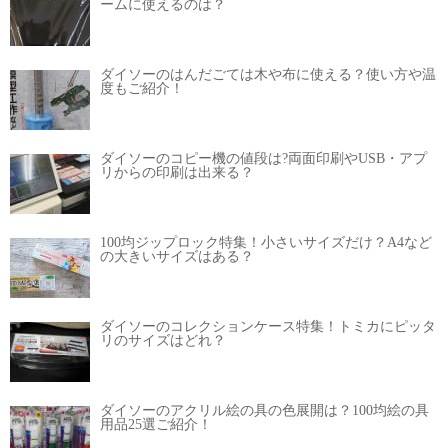
ームに使えるのは？
ダイソーのはんだごては木や布に使える？使い方や温
度もご紹介！
ダイソーのコピー機の値段は?両面印刷やUSB・アプ
リからの印刷は出来る？
100均ジップロック特集！小さいサイズだけ？A4など
の大きいサイズはある？
ダイソーのコレクションケース特集！トミカにピッタ
リのサイズはどれ？
ダイソーのアクリル絵の具の色展開は？100均絵の具
用品25選ご紹介！