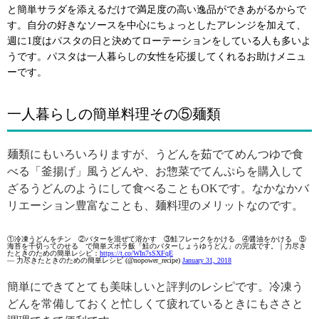
と簡単サラダを添えるだけで満足度の高い逸品ができあがるからで
す。自分の好きなソースを中心にちょっとしたアレンジを加えて、
週に1度はパスタの日と決めてローテーションをしている人も多いよ
うです。パスタは一人暮らしの女性を応援してくれるお助けメニュ
ーです。
一人暮らしの簡単料理その⑤麺類
麺類にもいろいろりますが、うどんを茹でてめんつゆで食
べる「釜揚げ」風うどんや、お惣菜でてんぷらを購入して
ざるうどんのようにして食べることもOKです。なかなかバ
リエーション豊富なことも、麺料理のメリットなのです。
①冷凍うどんをチン ②バターを混ぜて溶かす ③鮭フレークをかける ④醤油をかける ⑤
海苔を千切ってのせる で簡単ズボラ飯「鮭のバターしょうゆうどん」の完成です。｜力尽き
たときのための簡単レシピ：
https://t.co/WIn7sSXFqE
— 力尽きたときのための簡単レシピ (@nopower_recipe)
January 31, 2018
簡単にできてとても美味しいと評判のレシピです。冷凍う
どんを常備しておくと忙しくて疲れているときにもささと