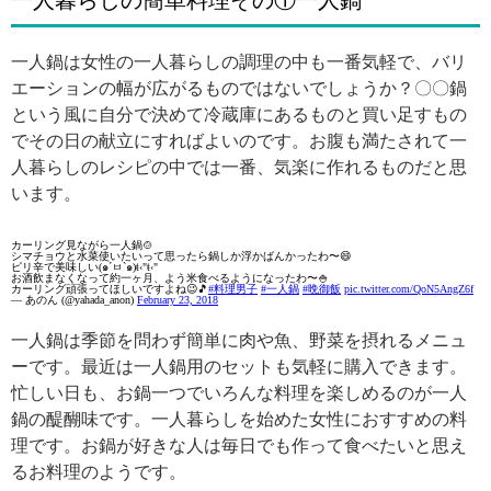
一人暮らしの簡単料理その①一人鍋
一人鍋は女性の一人暮らしの調理の中も一番気軽で、バリ
エーションの幅が広がるものではないでしょうか？〇〇鍋
という風に自分で決めて冷蔵庫にあるものと買い足すもの
でその日の献立にすればよいのです。お腹も満たされて一
人暮らしのレシピの中では一番、気楽に作れるものだと思
います。
カーリング見ながら一人鍋🍲
シマチョウと水菜使いたいって思ったら鍋しか浮かばんかったわ〜😄
ピリ辛で美味しい(๑´ㅂ`๑)ŧ‹"ŧ‹"
お酒飲まなくなって約一ヶ月、よう米食べるようになったわ〜🍚
カーリング頑張ってほしいですよね😉🎵
#料理男子
#一人鍋
#晩御飯
pic.twitter.com/QoN5AngZ6f
— あのん (@yahada_anon)
February 23, 2018
一人鍋は季節を問わず簡単に肉や魚、野菜を摂れるメニュ
ーです。最近は一人鍋用のセットも気軽に購入できます。
忙しい日も、お鍋一つでいろんな料理を楽しめるのが一人
鍋の醍醐味です。一人暮らしを始めた女性におすすめの料
理です。お鍋が好きな人は毎日でも作って食べたいと思え
るお料理のようです。