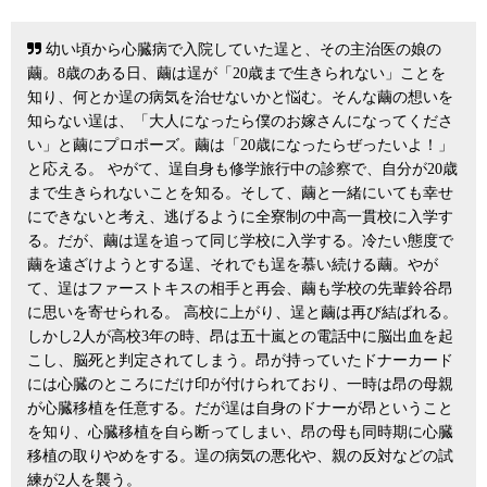
幼い頃から心臓病で入院していた逞と、その主治医の娘の
繭。8歳のある日、繭は逞が「20歳まで生きられない」ことを
知り、何とか逞の病気を治せないかと悩む。そんな繭の想いを
知らない逞は、「大人になったら僕のお嫁さんになってくださ
い」と繭にプロポーズ。繭は「20歳になったらぜったいよ！」
と応える。 やがて、逞自身も修学旅行中の診察で、自分が20歳
まで生きられないことを知る。そして、繭と一緒にいても幸せ
にできないと考え、逃げるように全寮制の中高一貫校に入学す
る。だが、繭は逞を追って同じ学校に入学する。冷たい態度で
繭を遠ざけようとする逞、それでも逞を慕い続ける繭。やが
て、逞はファーストキスの相手と再会、繭も学校の先輩鈴谷昂
に思いを寄せられる。 高校に上がり、逞と繭は再び結ばれる。
しかし2人が高校3年の時、昂は五十嵐との電話中に脳出血を起
こし、脳死と判定されてしまう。昂が持っていたドナーカード
には心臓のところにだけ印が付けられており、一時は昂の母親
が心臓移植を任意する。だが逞は自身のドナーが昂ということ
を知り、心臓移植を自ら断ってしまい、昂の母も同時期に心臓
移植の取りやめをする。逞の病気の悪化や、親の反対などの試
練が2人を襲う。