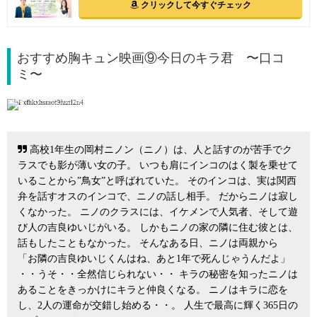
クリックして今すぐチェック
おすすめ胸キュン映画⑨今日のキラ君 〜口コ
ミ〜
引用: http://eiga.com/movie/85269/
高校1年生の岡村ニノン（ニノ）は、人と話すのが苦手でク
ラスでも影が薄い女の子。 いつも肩にインコのはく製を乗せて
いることから”鳥女”と呼ばれていた。 そのインコは、実は関西
弁を話すオスのインコで、ニノの話し相手。 だからニノは寂し
くなかった。 ニノのクラスには、イケメンで人気者、そして遊
び人の吉良ゆいじがいる。 しかもニノの家の隣に住む彼とは、
話もしたこともなかった。 そんなある日、ニノは両親から
「お隣の吉良ゆいじくんはね、あと1年で死んじゃうんだよ」
・・うそ・・全然信じられない・・ キラの秘密を知ったニノは
あることをきっかけにキラと仲良くなる。 ニノはキラに恋を
し、2人の運命が交錯し始める・・。 人生で最高に輝く365日の