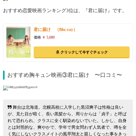
おすすめ恋愛映画ランキング3位は、『君に届け』です。
君に届け （Blu-ray）
価格
￥ 5,680
クリックして今すぐチェック
おすすめ胸キュン映画③君に届け 〜口コミ〜
引用: http://blog.livedoor.jp/sosegon226-houga/archives/4295242.html
舞台は北海道。北幌高校に入学した黒沼爽子は性格は良い
が、見た目が暗く、長い黒髪から、周りからは「貞子」と呼ば
れて恐れられ、クラスに全く馴染めないでいた。しかし、自身
とは対照的な、爽やかで、学年で男女問わず人気者で、噂を全
く気にしないクラスメイトの風早翔太と親しくなった事をきっ