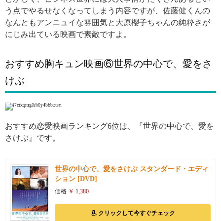
う点でやるせなくなってしまう内容ですが、佐藤健くんの
なんともアンニュイな雰囲気と大原櫻子ちゃんの純粋さが
にじみ出ている映画で素敵ですよ。
おすすめ胸キュン映画⑥世界の中心で、愛をさ
けぶ
引用: http://eiga.michao.jp/houga/18821
おすすめ恋愛映画ランキング6位は、『世界の中心で、愛を
さけぶ』です。
世界の中心で、愛をさけぶ スタンダード・エディ
ション [DVD]
価格
￥ 1,380
クリックして今すぐチェック