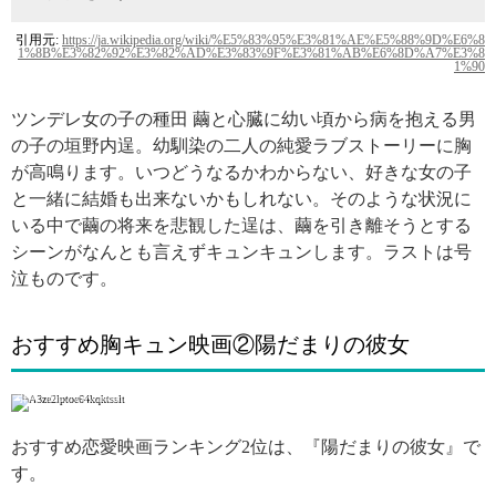
引用元:
https://ja.wikipedia.org/wiki/%E5%83%95%E3%81%AE%E5%88%9D%E6%8
1%8B%E3%82%92%E3%82%AD%E3%83%9F%E3%81%AB%E6%8D%A7%E3%8
1%90
ツンデレ女の子の種田 繭と心臓に幼い頃から病を抱える男
の子の垣野内逞。幼馴染の二人の純愛ラブストーリーに胸
が高鳴ります。いつどうなるかわからない、好きな女の子
と一緒に結婚も出来ないかもしれない。そのような状況に
いる中で繭の将来を悲観した逞は、繭を引き離そうとする
シーンがなんとも言えずキュンキュンします。ラストは号
泣ものです。
おすすめ胸キュン映画②陽だまりの彼女
引用: http://www.hidamari-movie.com/
おすすめ恋愛映画ランキング2位は、『陽だまりの彼女』で
す。