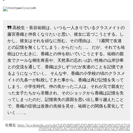
引用: http://ichifure.jp/
高校生・長谷祐樹は、いつも一人きりでいるクラスメイトの
藤宮香織と仲良くなりたいと思い、彼女に近づこうとする。し
かし、彼女はそれを頑なに拒む。その理由は、「1週間で友達
との記憶を無くしてしまう」からだった…。 だが、それでも祐
樹はひたむきに、香織との仲を紡いでいこうとする。祐樹の親
友でクールな桐生将吾や、天然系の忘れっぽい性格の山岸沙希
との交流を通して、香織は少しずつだが友達のことを記憶でき
るようになっていく。 そんな中、香織の小学校の頃のクラスメ
イトの九条一が転校してきた事から、香織は再び記憶を失って
しまう。小学生時代、仲の良かった二人は、それが元で親友だ
った女子たちから非難され、そのショックから香織は記憶を失
ってしまったのだ。記憶喪失の原因を思い出し乗り越えたこと
で、香織の症状は改善の兆候を見せ、祐樹との関係も変化して
いく……。
引用元:
https://ja.wikipedia.org/wiki/%E4%B8%80%E9%80%B1%E9%96%93%E3%8
3%95%E3%83%AC%E3%83%B3%E3%82%BA%E3%80%82