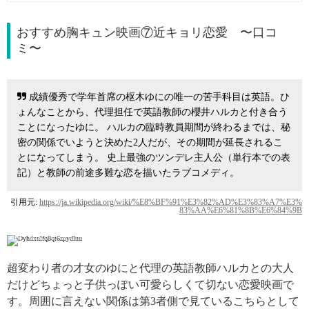
おすすめ胸キュン映画⑦近キョリ恋愛 〜口コ
ミ〜
成績優秀で学年首席の枢木ゆにの唯一の苦手科目は英語。ひ
ょんなことから、代理担任で英語教師の櫻井ハルカと付き合う
ことになったゆに。 ハルカの臨時教員期間が終わるまでは、秘
密の関係でいようと決めた2人だが、その期間が延長されるこ
とになってしまう。 史上最強のツンデレ主人公（単行本での表
記）と教師の前途多難な恋を描いたラブコメディ。
引用元:
https://ja.wikipedia.org/wiki/%E8%BF%91%E3%82%AD%E3%83%A7%E3%
83%AA%E6%81%8B%E6%84%9B
引用: https://twitter.com/kinkyori__movie
超変わり者の才女のゆにと代理の英語教師ハルカとの大人
だけどちょっと子供っぽい可愛らしくて切ない恋愛映画で
す。周囲に言えない関係は第3者側で見ているこちらとして