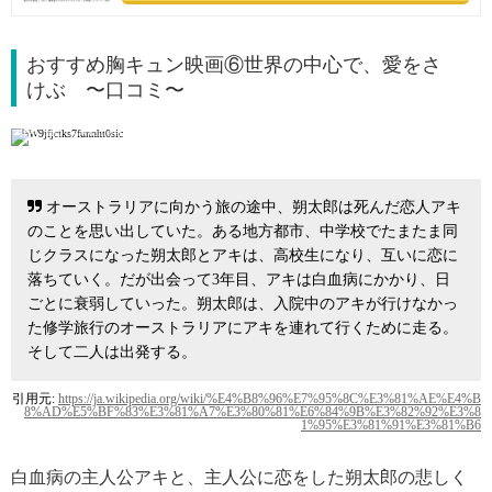
おすすめ胸キュン映画⑥世界の中心で、愛をさ
けぶ 〜口コミ〜
引用: http://www.metal.or.jp/~shy/aiwosakebu.html
オーストラリアに向かう旅の途中、朔太郎は死んだ恋人アキ
のことを思い出していた。ある地方都市、中学校でたまたま同
じクラスになった朔太郎とアキは、高校生になり、互いに恋に
落ちていく。だが出会って3年目、アキは白血病にかかり、日
ごとに衰弱していった。朔太郎は、入院中のアキが行けなかっ
た修学旅行のオーストラリアにアキを連れて行くために走る。
そして二人は出発する。
引用元:
https://ja.wikipedia.org/wiki/%E4%B8%96%E7%95%8C%E3%81%AE%E4%B
8%AD%E5%BF%83%E3%81%A7%E3%80%81%E6%84%9B%E3%82%92%E3%8
1%95%E3%81%91%E3%81%B6
白血病の主人公アキと、主人公に恋をした朔太郎の悲しく