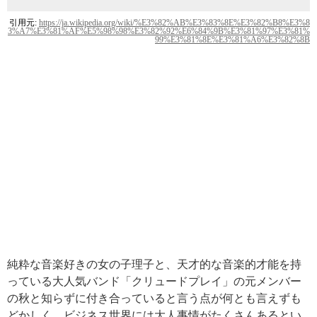
引用元:
https://ja.wikipedia.org/wiki/%E3%82%AB%E3%83%8E%E3%82%B8%E3%8
3%A7%E3%81%AF%E5%98%98%E3%82%92%E6%84%9B%E3%81%97%E3%81%
99%E3%81%8E%E3%81%A6%E3%82%8B
純粋な音楽好きの女の子理子と、天才的な音楽的才能を持
っている大人気バンド「クリュードプレイ」の元メンバー
の秋と知らずに付き合っていると言う点が何とも言えずも
どかしく、ビジネス世界には大人事情がたくさんあるとい