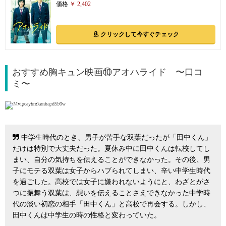
価格
￥ 2,402
クリックして今すぐチェック
おすすめ胸キュン映画⑩アオハライド 〜口コ
ミ〜
引用: https://www.oricon.co.jp/news/2044703/photo/3/
中学生時代のとき、男子が苦手な双葉だったが「田中くん」
だけは特別で大丈夫だった。夏休み中に田中くんは転校してし
まい、自分の気持ちを伝えることができなかった。その後、男
子にモテる双葉は女子からハブられてしまい、辛い中学生時代
を過ごした。高校では女子に嫌われないようにと、わざとがさ
つに振舞う双葉は、想いを伝えることさえできなかった中学時
代の淡い初恋の相手「田中くん」と高校で再会する。しかし、
田中くんは中学生の時の性格と変わっていた。