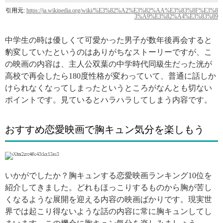
引用元:
https://ja.wikipedia.org/wiki/%E3%82%A2%E3%82%AA%E3%83%8F%E3%8
3%A9%E3%82%A4%E3%83%89
中学生の時は優しくて可愛かった男子が数年後再会すると
豹変していたというのはありがちなストーリーですが、こ
の映画の内容は、主人公双葉の中学時代同級生だった洸が
高校で再会したら180度性格が変わっていて、普通に話しか
けられなくなってしまったというところがなんとも切ない
ポイントです。見ているとハラハラしてしまう内容です。
おすすめ恋愛映画で胸キュン気分を楽しもう
引用: http://pleure.net/love/2047-2/
いかがでしたか？胸キュンする恋愛映画ランキング10位を
紹介してきました。どれもほっこりするものから胸が苦し
くなるような展開を迎える内容の映画ばかりです。現実世
界では起こり得ないような話の内容に常に胸キュンしてし