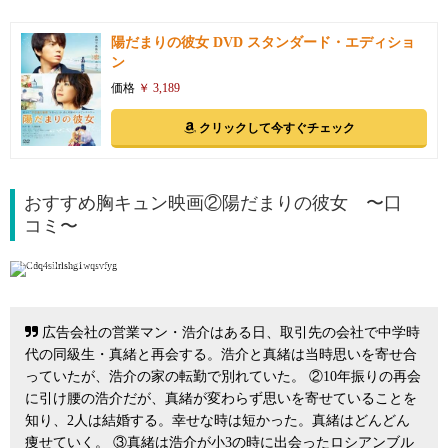
陽だまりの彼女 DVD スタンダード・エディショ
ン
価格
￥ 3,189
クリックして今すぐチェック
おすすめ胸キュン映画②陽だまりの彼女 〜口
コミ〜
引用: http://www.hidamari-movie.com/
広告会社の営業マン・浩介はある日、取引先の会社で中学時
代の同級生・真緒と再会する。浩介と真緒は当時思いを寄せ合
っていたが、浩介の家の転勤で別れていた。 ②10年振りの再会
に引け腰の浩介だが、真緒が変わらず思いを寄せていることを
知り、2人は結婚する。幸せな時は短かった。真緒はどんどん
痩せていく。 ③真緒は浩介が小3の時に出会ったロシアンブル