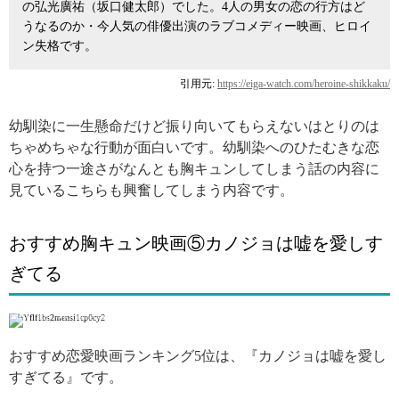
の弘光廣祐（坂口健太郎）でした。4人の男女の恋の行方はど
うなるのか・今人気の俳優出演のラブコメディー映画、ヒロイ
ン失格です。
引用元:
https://eiga-watch.com/heroine-shikkaku/
幼馴染に一生懸命だけど振り向いてもらえないはとりのは
ちゃめちゃな行動が面白いです。幼馴染へのひたむきな恋
心を持つ一途さがなんとも胸キュンしてしまう話の内容に
見ているこちらも興奮してしまう内容です。
おすすめ胸キュン映画⑤カノジョは嘘を愛しす
ぎてる
引用: http://victorentertainmentshop.com/product/?item_cd=VICL-64102
おすすめ恋愛映画ランキング5位は、『カノジョは嘘を愛し
すぎてる』です。