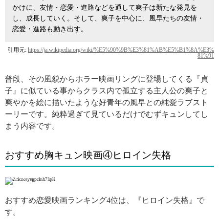
かけに、友情・恋愛・進路などを通して爽子は新たな発見を
し、成長していく。そして、爽子を中心に、風早たちの友情・
恋愛・進路も動き出す。
引用元:
https://ja.wikipedia.org/wiki/%E5%90%9B%E3%81%AB%E5%B1%8A%E3%
81%91
普段、その風貌からホラー映画リングに登場してくる『貞
子』に似ている事からクラス内で孤立する主人公の爽子と
爽やかを絵に描いたような好青年の風早との純愛ラブスト
ーリーです。純粋過ぎて見ているだけでむずキュンしてし
まう内容です。
おすすめ胸キュン映画④ヒロイン失格
引用: https://jonitame.net/archives/1573
おすすめ恋愛映画ランキング4位は、『ヒロイン失格』で
す。