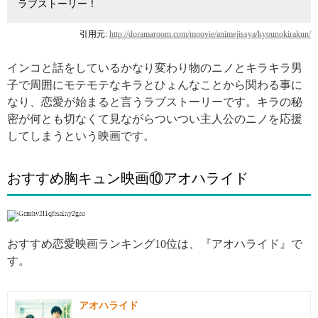
ラブストーリー！
引用元:
http://doramaroom.com/moovie/animejissya/kyounokirakun/
インコと話をしているかなり変わり物のニノとキラキラ男
子で周囲にモテモテなキラとひょんなことから関わる事に
なり、恋愛が始まると言うラブストーリーです。キラの秘
密が何とも切なくて見ながらついつい主人公のニノを応援
してしまうという映画です。
おすすめ胸キュン映画⑩アオハライド
引用: https://movies.yahoo.co.jp/movie/%E3%82%A2%E3%82%AA%E3%83%8F%E3%83%A9%E3%82%A4%E3%83%89/348855/
おすすめ恋愛映画ランキング10位は、『アオハライド』で
す。
アオハライド