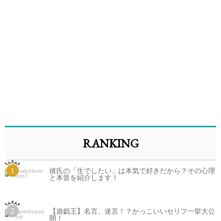
RANKING
1
彼氏の「生でしたい」は本気で好きだから？その心理
と本音を紹介します！
2
【遊戯王】名言、迷言！？かっこいいセリフ一挙大公
開！