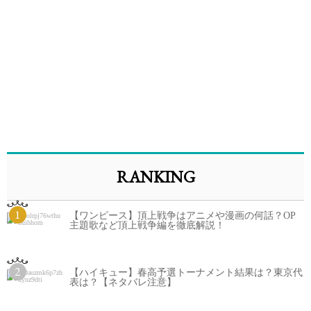
RANKING
1
【ワンピース】頂上戦争はアニメや漫画の何話？OP
主題歌など頂上戦争編を徹底解説！
2
【ハイキュー】春高予選トーナメント結果は？東京代
表は？【ネタバレ注意】