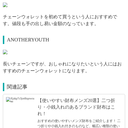
引用: https://static-buyma-com.akamaized.net/imgdata/item/190228/0041870235/184601749/org.jpg
チェーンウォレットを初めて買うという人におすすめで
す。値段も手の出し易い金額のなっています。
ANOTHERYOUTH
引用: https://static-buyma-com.akamaized.net/imgdata/item/181219/0040402116/175977428/org.jpg
長いチェーンですが、おしゃれになりたいという人にはお
すすめのチェーンウォレットになります。
関連記事
【使いやすい財布メンズ20選】二つ折
り・小銭入れのあるブランド財布はこ
れ！
おすすめの使いやすいメンズ財布をご紹介します！ 二
つ折りや小銭入れ付きのものなど、幅広い種類の使い