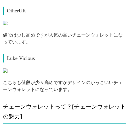
OtherUK
引用: https://static-buyma-com.akamaized.net/imgdata/item/190208/0041415691/181846894/org.jpg
値段は少し高めですが人気の高いチェーンウォレットにな
っています。
Luke Vicious
引用: https://static-buyma-com.akamaized.net/imgdata/item/190118/0040924042/179023604/org.jpg
こちらも値段が少々高めですがデザインのかっこいいチェ
ーンウォレットになっています。
チェーンウォレットって？[チェーンウォレット
の魅力]