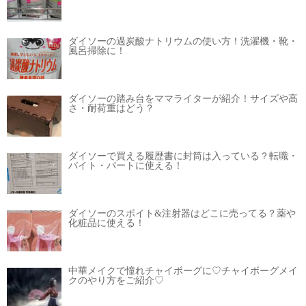
ダイソーの過炭酸ナトリウムの使い方！洗濯機・靴・
風呂掃除に！
ダイソーの踏み台をママライターが紹介！サイズや高
さ・耐荷重はどう？
ダイソーで買える履歴書に封筒は入っている？転職・
バイト・パートに使える！
ダイソーのスポイト&注射器はどこに売ってる？薬や
化粧品に使える！
中華メイクで憧れチャイボーグに♡チャイボーグメイ
クのやり方をご紹介♡