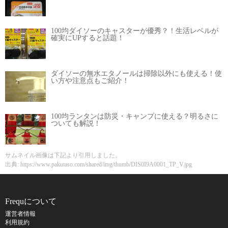
100均ダイソーのキャスターが優秀？！生活レベルが
確実にUPすると話題！
ダイソーの無水エタノールは掃除以外にも使える！使
い方や注意点もご紹介！
100均ランタンは防災・キャンプに使える？明るさに
ついても解説！
サムネイル画像は下記より引用しました。
出典: https://www.pakutaso.com/shared/img/thumb/DIS0I9A0001_TP_V.jpg
Frequについて
運営者情報
利用規約