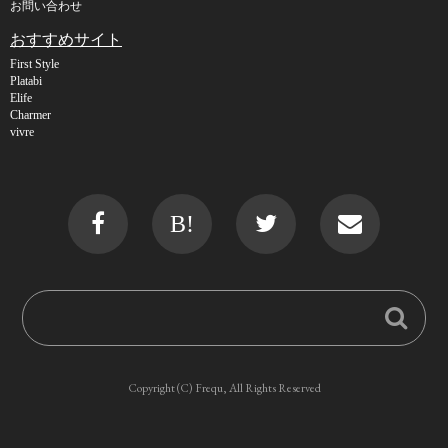
お問い合わせ
おすすめサイト
First Style
Platabi
Elife
Charmer
vivre
B!
Copyright (C) Frequ, All Rights Reserved