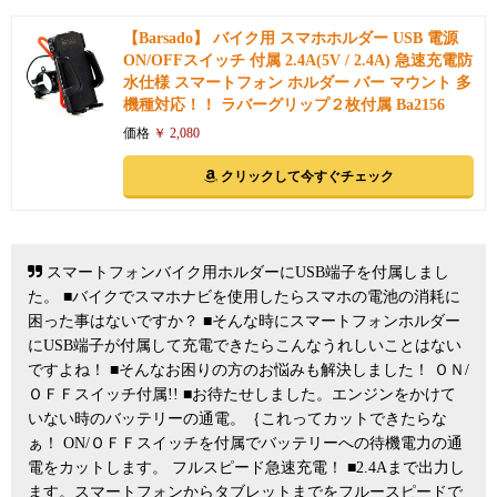
【Barsado】 バイク用 スマホホルダー USB 電源
ON/OFFスイッチ 付属 2.4A(5V / 2.4A) 急速充電防
水仕様 スマートフォン ホルダー バー マウント 多
機種対応！！ ラバーグリップ２枚付属 Ba2156
価格
￥ 2,080
クリックして今すぐチェック
スマートフォンバイク用ホルダーにUSB端子を付属しまし
た。 ■バイクでスマホナビを使用したらスマホの電池の消耗に
困った事はないですか？ ■そんな時にスマートフォンホルダー
にUSB端子が付属して充電できたらこんなうれしいことはない
ですよね！ ■そんなお困りの方のお悩みも解決しました！ ＯＮ/
ＯＦＦスイッチ付属!! ■お待たせしました。エンジンをかけて
いない時のバッテリーの通電。｛これってカットできたらな
ぁ！ ON/ＯＦＦスイッチを付属でバッテリーへの待機電力の通
電をカットします。 フルスピード急速充電！ ■2.4Aまで出力し
ます。スマートフォンからタブレットまでをフルースピードで