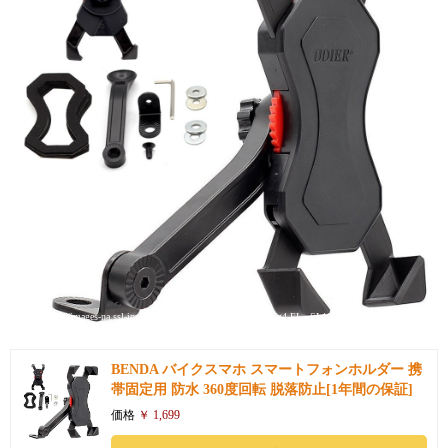
引用: https://images-na.ssl-images-amazon.com/images/I/614IsUg4-EL._SL1000_.jpg
BENDA バイクスマホ スマートフォンホルダー 携
帯固定用 防水 360度回転 脱落防止[1年間の保証]
価格
￥ 1,699