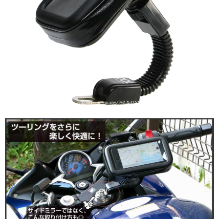
引用: https://images-na.ssl-images-amazon.com/images/I/61Xd2YCofwL._SL1200_.jpg