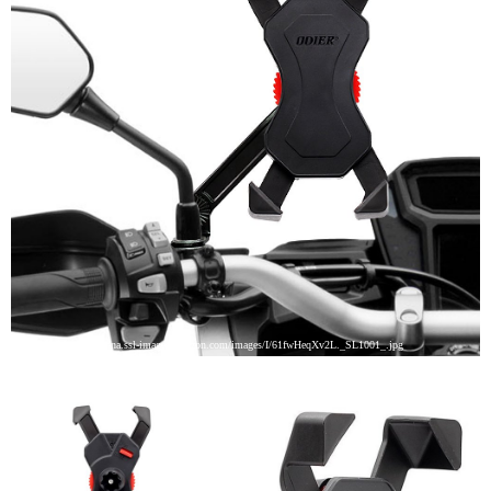
引用: https://images-na.ssl-images-amazon.com/images/I/61fwHeqXv2L._SL1001_.jpg