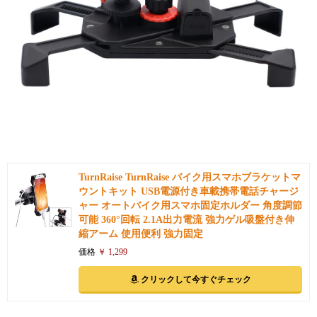
引用: https://images-na.ssl-images-amazon.com/images/I/512LhLrcUdL._SL1000_.jpg
TurnRaise TurnRaise バイク用スマホブラケットマ
ウントキット USB電源付き車載携帯電話チャージ
ャー オートバイク用スマホ固定ホルダー 角度調節
可能 360°回転 2.1A出力電流 強力ゲル吸盤付き伸
縮アーム 使用便利 強力固定
価格
￥ 1,299
クリックして今すぐチェック