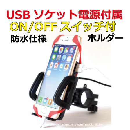
引用: https://images-na.ssl-images-amazon.com/images/I/61p%2B5IYq4OL._SL1000_.jpg