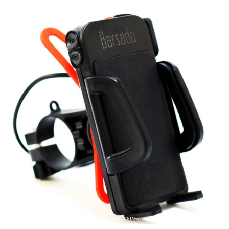
引用: https://images-na.ssl-images-amazon.com/images/I/61Wqke9OSQL._SL1000_.jpg