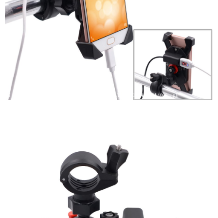
引用: https://images-na.ssl-images-amazon.com/images/I/61hOalma4JL._SL1000_.jpg