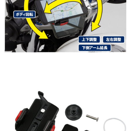
引用: https://images-na.ssl-images-amazon.com/images/I/71UzYdBKFjL._SL1000_.jpg