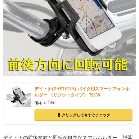
引用: https://images-na.ssl-images-amazon.com/images/I/71lerh86CIL._SL1000_.jpg
デイトナ(DAYTONA) バイク用スマートフォンホ
ルダー 〈リジットタイプ〉 79350
価格
￥ 2,891
クリックして今すぐチェック
デイトナの前後左右と回転が自在なスマホホルダー。脱落