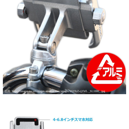
引用: https://images-na.ssl-images-amazon.com/images/I/619yZ-cj1WL._SL1000_.jpg