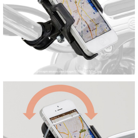
引用: https://images-na.ssl-images-amazon.com/images/I/51NpLAYM5zL.jpg