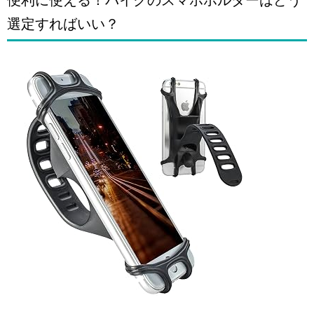
便利に使える！バイクのスマホホルダーはどう
選定すればいい？
引用: https://images-na.ssl-images-amazon.com/images/I/71UEz7UO2SL._SY355_.jpg