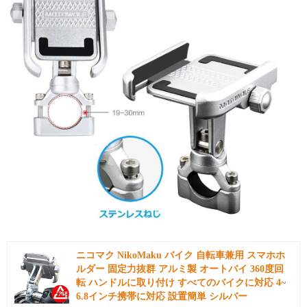
引用: https://images-na.ssl-images-amazon.com/images/I/61MHMoxFDyL._SL1002_.jpg
ニコマク NikoMaku バイク 自転車兼用 スマホホ
ルダー 固定力抜群 アルミ製 オートバイ 360度回
転 ハンドルに取り付け すべてのバイクに対応 4~
6.8インチ携帯に対応 設置簡単 シルバー