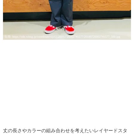
引用: https://cdn.wimg.jp/coordinate/sijcl2/20180726002741577/20180726002741577_500.jpg
丈の長さやカラーの組み合わせを考えたいレイヤードスタ