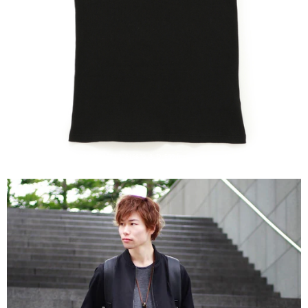
引用: https://c.imgz.jp/670/30816670/30816670_8_D_500.jpg