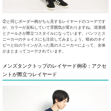
引用: https://cdn.wimg.jp/coordinate/x4ku58/20170804161255078/20170804161255078_500.jpg
②と同じボーダー柄がちら見するレイヤードのコーデです
が、カラーが反転していて雰囲気が変わりますね。清潔感
とクールさが際立つスタイルになっています。パンツとス
ニーカーのチョイスにも注目してみましょう。暗めのネイ
ビーと白のラインが入った黒のスニーカーによって、全体
がまとまってコーデされています。
メンズタンクトップのレイヤード例④：アクセ
ントが際立つレイヤード