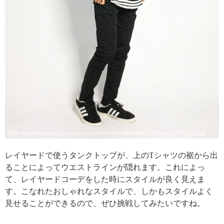
引用: https://cdn.wimg.jp/coordinate/x4ku58/20170804105305309/20170804105305309_500.jpg
レイヤードで使うタンクトップが、上のTシャツの裾から出
ることによってウエストラインが隠れます。これによっ
て、レイヤードコーデをした時にスタイルが良く見えま
す。こなれたおしゃれなスタイルで、しかもスタイルよく
見せることができるので、ぜひ挑戦してみたいですね。