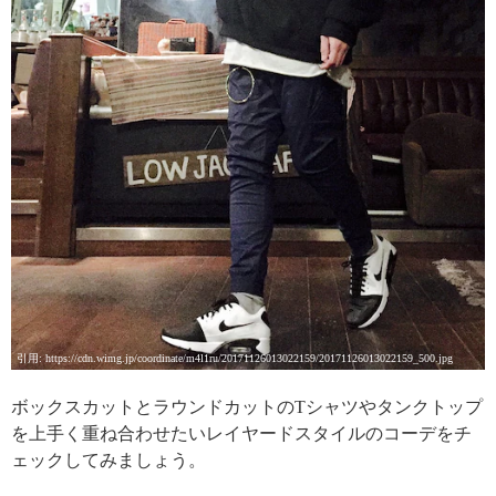
引用: https://cdn.wimg.jp/coordinate/m4l1ru/20171126013022159/20171126013022159_500.jpg
ボックスカットとラウンドカットのTシャツやタンクトップ
を上手く重ね合わせたいレイヤードスタイルのコーデをチ
ェックしてみましょう。