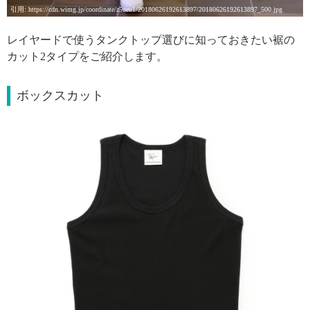
引用: https://cdn.wimg.jp/coordinate/z5ueu1/20180626192613897/20180626192613897_500.jpg
レイヤードで使うタンクトップ選びに知っておきたい裾の
カット2タイプをご紹介します。
ボックスカット