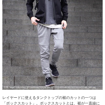
引用: https://cdn.wimg.jp/coordinate/1l952d/20170223151432140/20170223151432140_500.jpg
レイヤードに使えるタンクトップの裾のカットの一つは
「ボックスカット」。ボックスカットとは、裾が一直線に