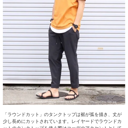
引用: https://cdn.wimg.jp/coordinate/q9zp5r/20180706110945491/20180706110945491_500.jpg
「ラウンドカット」のタンクトップは裾が弧を描き、丈が
少し長めにカットされています。レイヤードでラウンドカ