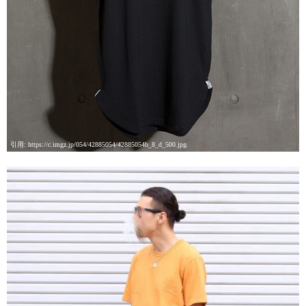
引用: https://c.imgz.jp/054/42885054/42885054b_8_d_500.jpg