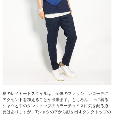
引用: https://cdn.wimg.jp/coordinate/x4ku58/20170720151944926/20170720151944926_500.jpg
夏のレイヤードスタイルは、全体のファッションコーデに
アクセントを加えることが出来ます。もちろん、上に着る
シャツと中のタンクトップのカラーチョイスに気を配る必
要はありますが、Tシャツの下から顔を出すタンクトップの