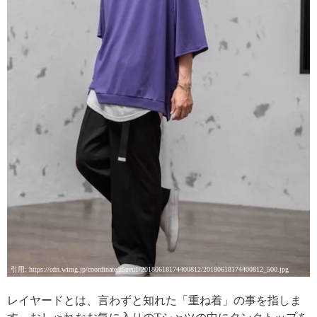
引用: https://cdn.wimg.jp/coordinate/z5ueu1/20180618174400812/20180618174400812_500.jpg
レイヤードとは、言わずと知れた「重ね着」の事を指しま