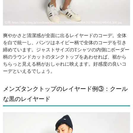
引用: https://cdn.wimg.jp/coordinate/x4ku58/20170804161446454/20170804161446454_500.jpg
爽やかさと清潔感が全面に出るレイヤードのコーデ。全体
を白で統一し、パンツはネイビー柄で全体のコーデを引き
締めています。ジャストサイズのTシャツの内側にボーダー
柄のラウンドカットのタンクトップをあわせれば、裾から
ちらっと見える柄がおしゃれに映えます。好感度の良いコ
ーデといえるでしょう。
メンズタンクトップのレイヤード例③：クール
な黒のレイヤード