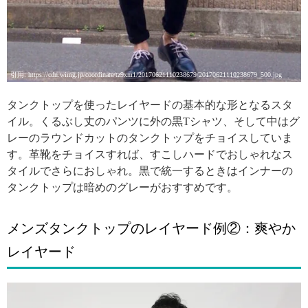
引用: https://cdn.wimg.jp/coordinate/tz9xm1/20170621110238679/20170621110238679_500.jpg
タンクトップを使ったレイヤードの基本的な形となるスタ
イル。くるぶし丈のパンツに外の黒Tシャツ、そして中はグ
レーのラウンドカットのタンクトップをチョイスしていま
す。革靴をチョイスすれば、すこしハードでおしゃれなス
タイルでさらにおしゃれ。黒で統一するときはインナーの
タンクトップは暗めのグレーがおすすめです。
メンズタンクトップのレイヤード例②：爽やか
レイヤード