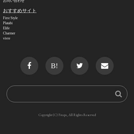
お問い合わせ
おすすめサイト
First Style
Platabi
Elife
Charmer
vivre
B!
Copyright (C) Frequ, All Rights Reserved