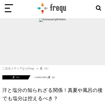
二次元メディアならFrequ
夏（E）
夏（E）
CATEGORY | 夏（E）
汗と塩分の知られざる関係！真夏や風呂の後
でも塩分は控えるべき？