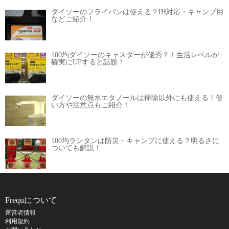
ダイソーのフライパンは使える？IH対応・キャンプ用
などご紹介！
100均ダイソーのキャスターが優秀？！生活レベルが
確実にUPすると話題！
ダイソーの無水エタノールは掃除以外にも使える！使
い方や注意点もご紹介！
100均ランタンは防災・キャンプに使える？明るさに
ついても解説！
Frequについて
運営者情報
利用規約