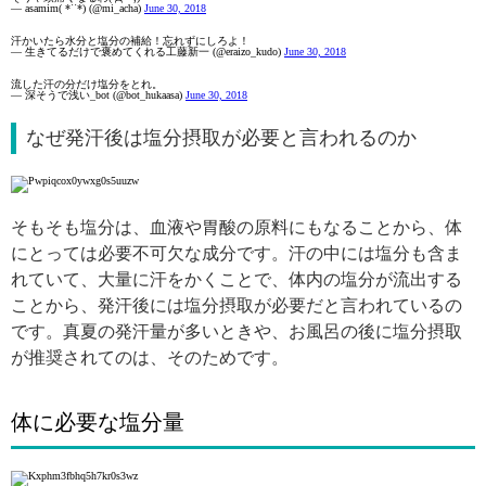
— asamim( *˙˙*) (@mi_acha)
June 30, 2018
汗かいたら水分と塩分の補給！忘れずにしろよ！
— 生きてるだけで褒めてくれる工藤新一 (@eraizo_kudo)
June 30, 2018
流した汗の分だけ塩分をとれ。
— 深そうで浅い_bot (@bot_hukaasa)
June 30, 2018
なぜ発汗後は塩分摂取が必要と言われるのか
そもそも塩分は、血液や胃酸の原料にもなることから、体
にとっては必要不可欠な成分です。汗の中には塩分も含ま
れていて、大量に汗をかくことで、体内の塩分が流出する
ことから、発汗後には塩分摂取が必要だと言われているの
です。真夏の発汗量が多いときや、お風呂の後に塩分摂取
が推奨されてのは、そのためです。
体に必要な塩分量