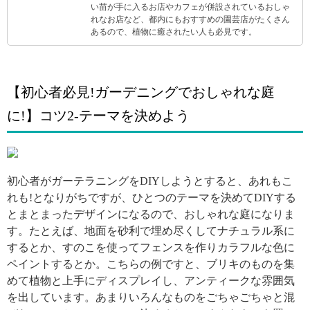
い苗が手に入るお店やカフェが併設されているおしゃ
れなお店など、都内にもおすすめの園芸店がたくさん
あるので、植物に癒されたい人も必見です。
【初心者必見!ガーデニングでおしゃれな庭
に!】コツ2-テーマを決めよう
引用: http://sakunoniwa.sakura.ne.jp/sblo_files/kimamaniwa1/image/e287aceacdf9d1dc3b36554c3f7ff43e-thumbnail2.jpg
初心者がガーテラニングをDIYしようとすると、あれもこ
れも!となりがちですが、ひとつのテーマを決めてDIYする
とまとまったデザインになるので、おしゃれな庭になりま
す。たとえば、地面を砂利で埋め尽くしてナチュラル系に
するとか、すのこを使ってフェンスを作りカラフルな色に
ペイントするとか。こちらの例ですと、ブリキのものを集
めて植物と上手にディスプレイし、アンティークな雰囲気
を出しています。あまりいろんなものをごちゃごちゃと混