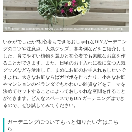
引用: https://img.kurashinista.jp/get/2015/05/26/bbdddc52d58ec4436684d5bc21cc7a84.jpg?size=450&v=1
いかがでしたか?初心者もできるおしゃれなDIYガーデニン
グのコツや注意点、人気グッズ、参考例などをご紹介しま
した。育てやすい植物を選ぶと初心者でも素敵なお庭を作
ることができます。また、日頃のお手入れに役に立つ人気
グッズなどを活用して、まめにお庭のお手入れもしたいで
すよね。大きなお庭ならばガゼボを作ったり、小さなお庭
やマンションのベランダでもかわいい雑貨などをテーマを
決めてセットすることによっておしゃれな空間を作ること
ができます。どんなスペースでもDIYガーデニングはでき
るので、ぜひ試してみてください。
ガーデニングについてもっと知りたい方はこち
ら