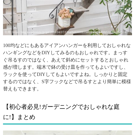
引用: https://img.kurashinista.jp/get/2016/04/07/134a68df2008810e604a8ac59468d532.jpeg?size=450&v=1
100均などにもあるアイアンハンガーを利用しておしゃれな
ハンギングなどをDIYしてみるのもおしゃれです。まっす
ぐ吊るすのではなく、あえて斜めにセットするとおしゃれ
感が増します。端木で鉢の受け皿を作ってもよいですし、
ラックを使ってDIYしてもよいですよね。しっかりと固定
するのではなく、S字フックなどで吊るすとより簡単に模様
替えもできます。
【初心者必見!ガーデニングでおしゃれな庭
に!】まとめ