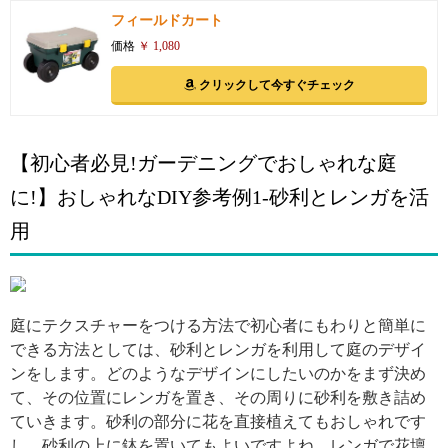
フィールドカート
価格
￥ 1,080
クリックして今すぐチェック
【初心者必見!ガーデニングでおしゃれな庭
に!】おしゃれなDIY参考例1-砂利とレンガを活
用
引用: https://green.xgoo.jp/cdn/column/upload/img/article/kurashinista/get/2017/01/19/22e034808d719e3802cdaf57f808f0e9.jpg
庭にテクスチャーをつける方法で初心者にもわりと簡単に
できる方法としては、砂利とレンガを利用して庭のデザイ
ンをします。どのようなデザインにしたいのかをまず決め
て、その位置にレンガを置き、その周りに砂利を敷き詰め
ていきます。砂利の部分に花を直接植えてもおしゃれです
し、砂利の上に鉢を置いてもよいですよね。レンガで花壇