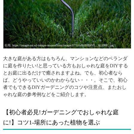
引用: https://images-na.ssl-images-amazon.com/images/I/71yIv%2BlD0VL._SL1000_.jpg
大きな庭がある方はもちろん、マンションなどのベランダ
に庭を作りたい!と思っている方もおしゃれな庭をDIYする
とお庭に出るだけで癒されますよね。でも、初心者なら
ば、どうやっていいのかわからない・・・。そこで、初心
者でもできるDIYガーデニングのコツや注意点、またおし
ゃれな庭の参考例などをご紹介します。
【初心者必見!ガーデニングでおしゃれな庭
に!】コツ1-場所にあった植物を選ぶ