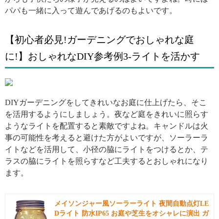
パパも一緒に入って遊んであげるのもよいです。
【初心者必見!ガーデニングでおしゃれな庭
に!】おしゃれなDIY参考例3-ライトを活かす
引用: http://holadecors.com/wp-content/uploads/2018/12/30-Inspiring-DIY-Backyard-Pergola-Ideas-to-Increase-the-Outdoor-24.jpg
DIYガーデニングをしてきれいなお庭に仕上げたら、そこ
を活用するようにしましょう。夜など庭をきれいに照らす
ようなライトを配置すると素敵ですよね。キャンドルは火
事の可能性を考えると避けた方がよいですが、ソーラーラ
イトなどを活用して、小径の脇にライトをつけるとか、テ
ラスの脇にライトを照らすなど工夫するとおしゃれになり
ます。
メイソンジャー風ソーラーライト 夜間自動点灯LE
Dライト 防水IP65 お庭や芝生をオシャレに演出 ガ