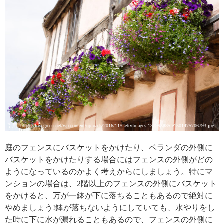
引用: https://lovegreen.net/wp-content/uploads/2016/11/GettyImages-137993885-e1501475706793.jpg
庭のフェンスにバスケットをかけたり、ベランダの外側に
バスケットをかけたりする場合にはフェンスの外側がどの
ようになっているのかよく考えからにしましょう。特にマ
ンションの場合は、2階以上のフェンスの外側にバスケット
をかけると、万が一鉢が下に落ちることもあるので絶対に
やめましょう!鉢が落ちないようにしていても、水やりをし
た時に下に水が漏れることもあるので、フェンスの外側に