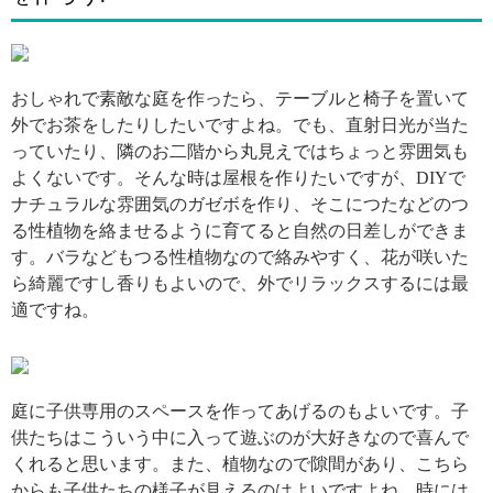
引用: https://www.joyfulhonda.com/jhdir/img/t-point/diycontest2nd/jh-award_masu-sama.jpg
おしゃれで素敵な庭を作ったら、テーブルと椅子を置いて
外でお茶をしたりしたいですよね。でも、直射日光が当た
っていたり、隣のお二階から丸見えではちょっと雰囲気も
よくないです。そんな時は屋根を作りたいですが、DIYで
ナチュラルな雰囲気のガゼボを作り、そこにつたなどのつ
る性植物を絡ませるように育てると自然の日差しができま
す。バラなどもつる性植物なので絡みやすく、花が咲いた
ら綺麗ですし香りもよいので、外でリラックスするには最
適ですね。
引用: http://ideipentrucasa.ro/wp-content/uploads/2017/03/copertine-verzi-11.jpg
庭に子供専用のスペースを作ってあげるのもよいです。子
供たちはこういう中に入って遊ぶのが大好きなので喜んで
くれると思います。また、植物なので隙間があり、こちら
からも子供たちの様子が見えるのはよいですよね。時には