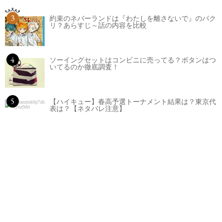
3
約束のネバーランドは『わたしを離さないで』のパク
リ？あらすじ～話の内容を比較
4
ソーイングセットはコンビニに売ってる？ボタンはつ
いてるのか徹底調査！
5
【ハイキュー】春高予選トーナメント結果は？東京代
表は？【ネタバレ注意】