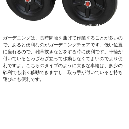
引用: https://images-na.ssl-images-amazon.com/images/I/61wzhC%2BxaRL._SL1458_.jpg
ガーデニングは、長時間腰を曲げて作業することが多いの
で、あると便利なのがガーデニングチェアです。低い位置
に座れるので、雑草抜きなどをする時に便利です。車輪が
付いているとわざわざ立って移動しなくてよいのでより便
利ですよ。こちらのタイプのように大きな車輪は、多少の
砂利でも楽々移動できますし、取っ手が付いていると持ち
運びにも便利です。