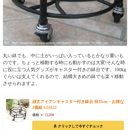
引用: https://images-na.ssl-images-amazon.com/images/I/715-JXpGQXL._SL1000_.jpg
丸い鉢でも、中に土がいっぱい入っているとかなり重いも
のです。ちょっと移動する時にも動かすのは大変!そんな時
に役に立つ人気グッズがキャスター付きの鉢台です。100kg
ぐらいは支えてくれるので、結構大きめの鉢でも楽々移動
させられますよ。
頑丈アイアンキャスター付き鉢台 径35cm・お得な
2個組 G51122
価格
￥ 13,268
クリックして今すぐチェック