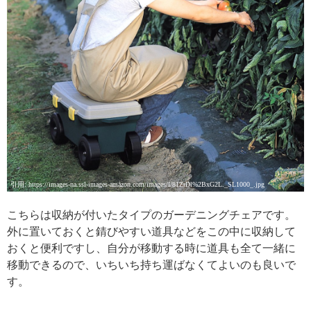
引用: https://images-na.ssl-images-amazon.com/images/I/81ZrDl%2BxG2L._SL1000_.jpg
こちらは収納が付いたタイプのガーデニングチェアです。
外に置いておくと錆びやすい道具などをこの中に収納して
おくと便利ですし、自分が移動する時に道具も全て一緒に
移動できるので、いちいち持ち運ばなくてよいのも良いで
す。