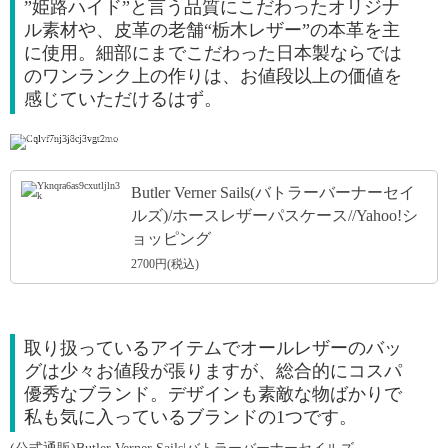
”姫路ハイド”と言う品質にこだわったオリジナ
ル素材や、皮革の老舗“栃木レザー”の本革を主
に使用。細部にまでこだわった日本製ならでは
のワンランク上の作りは、お値段以上の価値を
感じていただけるはず。
引用: https://item-shopping.c.yimg.jp/i/l/anagram_ja-1182
Butler Verner Sails(バトラーバーナーセイ
ルズ)/ホースレザーパスケース//Yahoo!シ
ョッピング
2700円(税込)
取り扱っているアイテムでオールレザーのバッ
グは少々お値段が張りますが、総合的にコスパ
優秀なブランド。デザインも素敵な物ばかりで
私も気に入っているブランドの1つです。