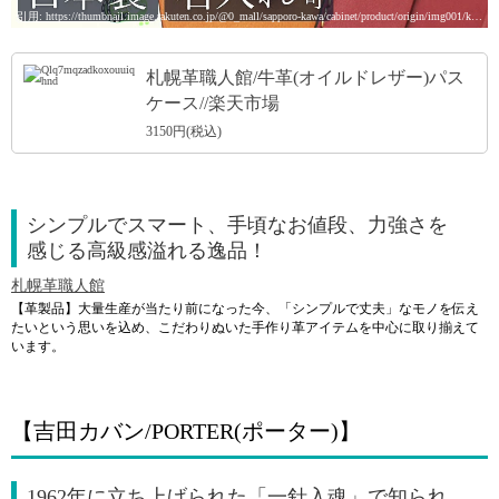
引用: https://thumbnail.image.rakuten.co.jp/@0_mall/sapporo-kawa/cabinet/product/origin/img001/kb-020-thu001.jpg
札幌革職人館/牛革(オイルドレザー)パス
ケース//楽天市場
3150円(税込)
シンプルでスマート、手頃なお値段、力強さを
感じる高級感溢れる逸品！
札幌革職人館
【革製品】大量生産が当たり前になった今、「シンプルで丈夫」なモノを伝え
たいという思いを込め、こだわりぬいた手作り革アイテムを中心に取り揃えて
います。
【吉田カバン/PORTER(ポーター)】
1962年に立ち上げられた「一針入魂」で知られ