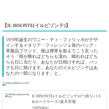
【IL BISONTE(イルビゾンテ)】
1970年誕生のワニー・ディ・フィリッポがデザ
インするイタリア・フィレンツェ発のバッグ・
革製品ブランド。彼は煙草を銜えてこう言った
そう「雨が降ればどちらも濡れ、晴れればどち
らも日に当たり、あなたが日焼けすれば、バッ
グも日に焼けます。あなたのイルビゾンテはあ
なたの一部になります」と。
引用: https://item-shopping.c.yimg.jp/i/n/crouka_ilbiso-411619_2
IL BISONTE(イルビゾンテ)/2つ折りパス
&カードケース//楽天市場
7560円(税込)