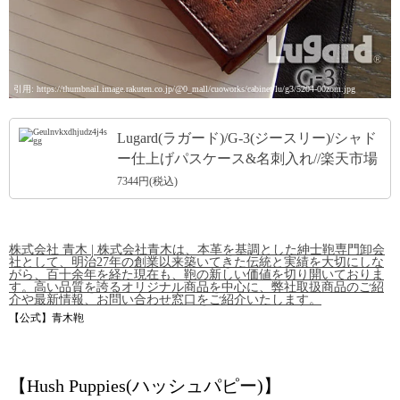
引用: https://thumbnail.image.rakuten.co.jp/@0_mall/cuoworks/cabinet/lu/g3/5204-00zom.jpg
Lugard(ラガード)/G-3(ジースリー)/シャド
ー仕上げパスケース&名刺入れ//楽天市場
7344円(税込)
株式会社 青木 | 株式会社青木は、本革を基調とした紳士鞄専門卸会
社として、明治27年の創業以来築いてきた伝統と実績を大切にしな
がら、百十余年を経た現在も、鞄の新しい価値を切り開いておりま
す。高い品質を誇るオリジナル商品を中心に、弊社取扱商品のご紹
介や最新情報、お問い合わせ窓口をご紹介いたします。
【公式】青木鞄
【Hush Puppies(ハッシュパピー)】