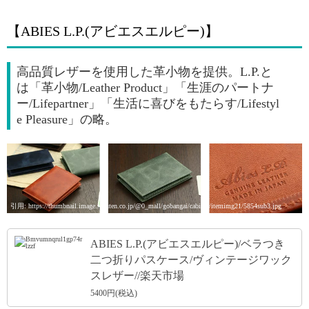
【ABIES L.P.(アビエスエルピー)】
高品質レザーを使用した革小物を提供。L.P.と
は「革小物/Leather Product」「生涯のパートナ
ー/Lifepartner」「生活に喜びをもたらす/Lifestyl
e Pleasure」の略。
引用: https://thumbnail.image.rakuten.co.jp/@0_mall/gobangai/cabinet/itemimg21/5854sub3.jpg
ABIES L.P.(アビエスエルピー)/ベラつき
二つ折りパスケース/ヴィンテージワック
スレザー//楽天市場
5400円(税込)