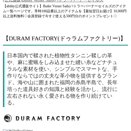
(公式通販)Butler Verner Sails|バトラーバーナーセイルズ
【ability公式通販サイト】Butler Verner Sails|バトラーバーナーセイルズのアイテ
ム一覧ページです。常時100品番以上のアイテムを【最短翌日お届け】10,000円
以上送料無料◇会員登録で今すぐ使える500円分のポイントプレゼント◇
【DURAM FACTORY(ドゥラムファクトリー)】
日本国内で鞣された植物性タンニン鞣しの革
や、麻に蜜蝋をしみ込ませた縫い糸などナチュ
ラルな素材を使い、シンプルでスマートな、手
作りならではの丈夫な革小物を提供するブラン
ド。海や山に囲まれた福岡の糸島半島で、長年
培った道具好きの知識と経験を活かし、流行に
左右されない永く愛される物を作り続けてい
る。
引用: http://duram.jp/wp/wp-content/uploads/2014/05/duram_logo-01.png
引用: https://img07.shop-pro.jp/PA01263/633/product/66992243.jpg?cmsp_timestamp=20170125095214