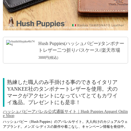
引用: https://thumbnail.image.rakuten.co.jp/@0_mall/gobangai/cabinet/itemimg19/5432.jpg
Hush Puppies(ハッシュパピー)/タンポナー
トレザー二つ折りパスケース//楽天市場
3888円(税込)
熟練した職人のみ手掛ける事のできるイタリア
YANKEE社のタンポナートレザーを使用。犬の
マークがアクセントになっていてとてもカワイ
イ逸品。プレゼントにも是非！
ハッシュパピーアパレル公式通販サイト｜Hush Puppies Apparel Onlin
e Shop
ハッシュパピー（Hush Puppies）のアパレルサイト。大人向けのカジュアルウェ
アブランド。メンズ･レディスの新作や着こなし、キャンペーン情報を発信中。