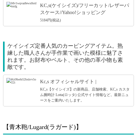
KC,s(ケイシイズ)/フリーカット/レザーパ
スケース//Yahoo!ショッピング
5184円(税込)
ケイシイズ定番人気のカービングアイテム。熟
練した職人さんが手作業で画いた模様に魅了さ
れます。お財布やベルト、その他の革小物も素
敵です。
Kc,s オフィシャルサイト |
KC,s【ケイシイズ】の新商品、店舗検索、KC,s カスタ
ム腕時計 Lotta(ロッタ) 公式サイト情報など。最新ニュ
ースをご案内いたします。
【青木鞄/Lugard(ラガード)】