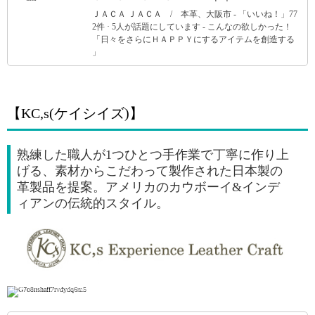
ＪＡＣＡ ＪＡＣＡ / 本革、大阪市 - 「いいね！」77
2件 · 5人が話題にしています - こんなの欲しかった！
「日々をさらにＨＡＰＰＹにするアイテムを創造する
」
【KC,s(ケイシイズ)】
熟練した職人が1つひとつ手作業で丁寧に作り上
げる、素材からこだわって製作された日本製の
革製品を提案。アメリカのカウボーイ&インデ
ィアンの伝統的スタイル。
引用: https://www.leather-house.net/image/aikon/brand/kc's_top.jpg
引用: https://item-shopping.c.yimg.jp/i/l/kc-s_pass-case1-freecut-almond