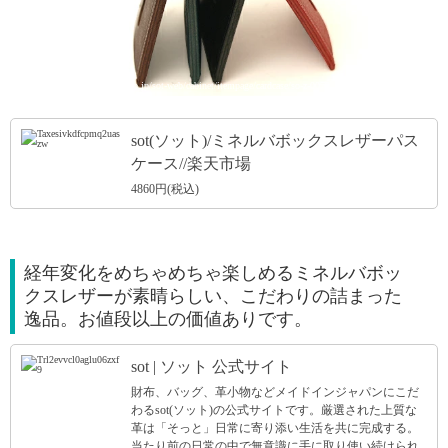
引用: https://image.rakuten.co.jp/sot-web/cabinet/itempage/cardcase/so-z-0072_main.jpg
sot(ソット)/ミネルバボックスレザーパス
ケース//楽天市場
4860円(税込)
経年変化をめちゃめちゃ楽しめるミネルバボッ
クスレザーが素晴らしい、こだわりの詰まった
逸品。お値段以上の価値ありです。
sot | ソット 公式サイト
財布、バッグ、革小物などメイドインジャパンにこだ
わるsot(ソット)の公式サイトです。厳選された上質な
革は「そっと」日常に寄り添い生活を共に完成する。
当たり前の日常の中で無意識に手に取り使い続けられ