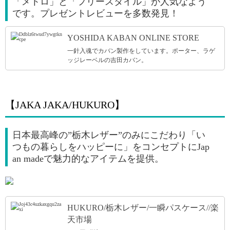
「メトロ」と「フリースタイル」が人気なよう
です。プレゼントレビューを多数発見！
YOSHIDA KABAN ONLINE STORE
一針入魂でカバン製作をしています。ポーター、ラゲ
ッジレーベルの吉田カバン。
【JAKA JAKA/HUKURO】
日本最高峰の”栃木レザー”のみにこだわり「い
つもの暮らしをハッピーに」をコンセプトにJap
an madeで魅力的なアイテムを提供。
引用: https://www.rakuten.ne.jp/gold/jacajaca/hukuro/productpage/hu-sz004/img/main.jpg
HUKURO/栃木レザー/一瞬パスケース//楽
天市場