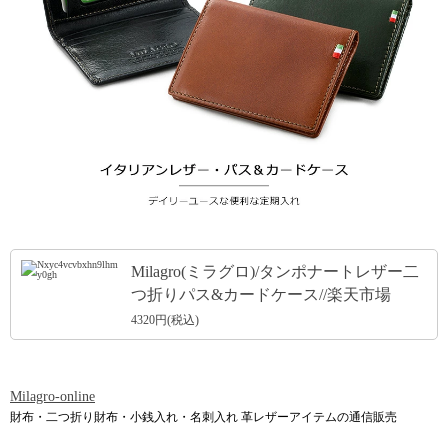
引用: https://image.rakuten.co.jp/3df/cabinet/01304549/01304558/01356576/cas524-1-3color.jpg
Milagro(ミラグロ)/タンポナートレザー二
つ折りパス&カードケース//楽天市場
4320円(税込)
Milagro-online
財布・二つ折り財布・小銭入れ・名刺入れ 革レザーアイテムの通信販売