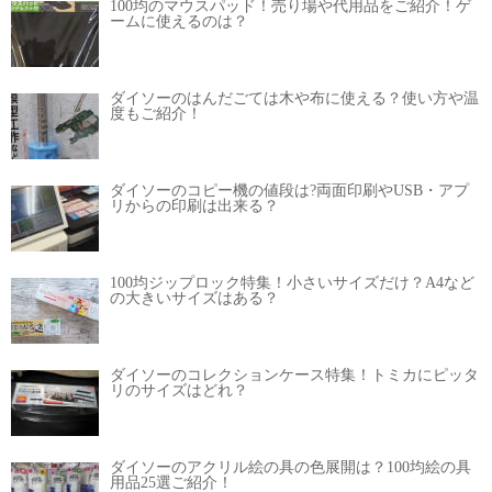
100均のマウスパッド！売り場や代用品をご紹介！ゲ
ームに使えるのは？
ダイソーのはんだごては木や布に使える？使い方や温
度もご紹介！
ダイソーのコピー機の値段は?両面印刷やUSB・アプ
リからの印刷は出来る？
100均ジップロック特集！小さいサイズだけ？A4など
の大きいサイズはある？
ダイソーのコレクションケース特集！トミカにピッタ
リのサイズはどれ？
ダイソーのアクリル絵の具の色展開は？100均絵の具
用品25選ご紹介！