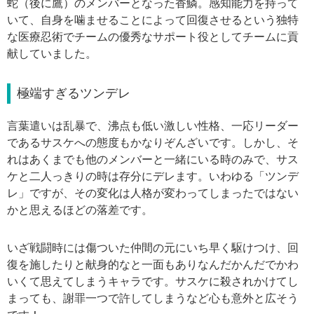
蛇（後に鷹）のメンバーとなった香鱗。感知能力を持って
いて、自身を噛ませることによって回復させるという独特
な医療忍術でチームの優秀なサポート役としてチームに貢
献していました。
極端すぎるツンデレ
言葉遣いは乱暴で、沸点も低い激しい性格、一応リーダー
であるサスケへの態度もかなりぞんざいです。しかし、そ
れはあくまでも他のメンバーと一緒にいる時のみで、サス
ケと二人っきりの時は存分にデレます。いわゆる「ツンデ
レ」ですが、その変化は人格が変わってしまったではない
かと思えるほどの落差です。
いざ戦闘時には傷ついた仲間の元にいち早く駆けつけ、回
復を施したりと献身的なと一面もありなんだかんだでかわ
いくて思えてしまうキャラです。サスケに殺されかけてし
まっても、謝罪一つで許してしまうなど心も意外と広そう