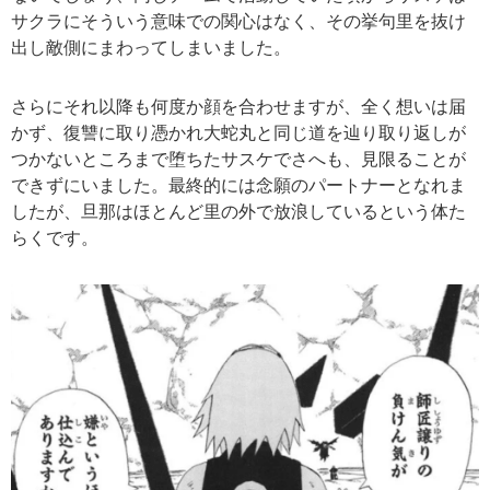
サクラにそういう意味での関心はなく、その挙句里を抜け
出し敵側にまわってしまいました。
さらにそれ以降も何度か顔を合わせますが、全く想いは届
かず、復讐に取り憑かれ大蛇丸と同じ道を辿り取り返しが
つかないところまで堕ちたサスケでさへも、見限ることが
できずにいました。最終的には念願のパートナーとなれま
したが、旦那はほとんど里の外で放浪しているという体た
らくです。