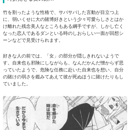
竹を割ったような性格で、サバサバした言動が目立つ上
に、弱いくせに大の賭博好きという少々可愛らしさとはか
け離れた残念美人なところもある綱手ですが、しかし亡く
なった恋人であるダンといる時のしおらしい一面が回想シ
ーンなどで見受けられます。
好きな人の前では、「女」の部分が隠しきれないようで
す。自来也も邪険にしながらも、なんだかんだ憎からず思
っていたようで、危険な任務に赴いた自来也を想い、自分
の賭けの弱さを鑑みてあえて彼が死ぬほうに賭けたりもし
ていました。