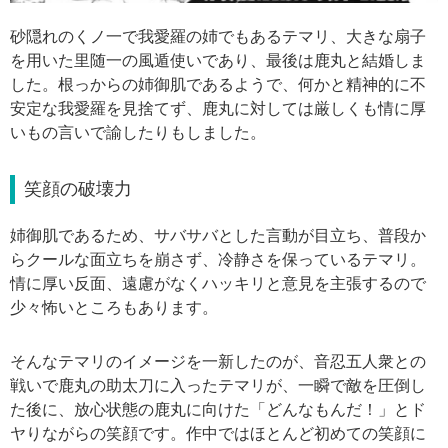
砂隠れのくノ一で我愛羅の姉でもあるテマリ、大きな扇子
を用いた里随一の風遁使いであり、最後は鹿丸と結婚しま
した。根っからの姉御肌であるようで、何かと精神的に不
安定な我愛羅を見捨てず、鹿丸に対しては厳しくも情に厚
いもの言いで諭したりもしました。
笑顔の破壊力
姉御肌であるため、サバサバとした言動が目立ち、普段か
らクールな面立ちを崩さず、冷静さを保っているテマリ。
情に厚い反面、遠慮がなくハッキリと意見を主張するので
少々怖いところもあります。
そんなテマリのイメージを一新したのが、音忍五人衆との
戦いで鹿丸の助太刀に入ったテマリが、一瞬で敵を圧倒し
た後に、放心状態の鹿丸に向けた「どんなもんだ！」とド
ヤりながらの笑顔です。作中ではほとんど初めての笑顔に