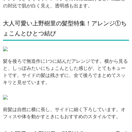
の対比で肌が白く見え、透明感も出ます。
大人可愛い上野樹里の髪型特集！アレンジ①ち
ょこんとひとつ結び
引用: https://scontent-dfw5-2.cdninstagram.com/vp/8aa3b019f57fec8f6997c13b73697946/5C3167AB/t51.2885-15/e35/c171.0.682.682/s480x480/40294349_239321596715040_8114568947413549056_n.jpg
髪を後ろで無造作に1つに結んだアレンジです。横から見る
と、しっぽみたいにちょこんとした感じが、とてもキュー
トです。サイドの髪は残さずに、全て後ろでまとめてスッ
キリと見せています。
引用: https://scontent-sea1-1.cdninstagram.com/vp/2c86369d5c73cbe8f024cbe83c4e4b4d/5C2FEB1C/t51.2885-15/e35/c130.0.820.820/s480x480/40617811_480909502405766_9203477326755384178_n.jpg
前髪は自然に横に長し、サイドに細く下ろしています。オ
フィスや体を動かすときにもおすすめのスタイルです。