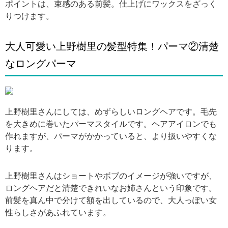
ポイントは、束感のある前髪。仕上げにワックスをざっく
りつけます。
大人可愛い上野樹里の髪型特集！パーマ②清楚
なロングパーマ
引用: https://f.blog.xuite.net/f/a/6/3/17250744/blog_772962/txt/41546401/0.jpg
上野樹里さんにしては、めずらしいロングヘアです。毛先
を大きめに巻いたパーマスタイルです。ヘアアイロンでも
作れますが、パーマがかかっていると、より扱いやすくな
ります。
上野樹里さんはショートやボブのイメージが強いですが、
ロングヘアだと清楚できれいなお姉さんという印象です。
前髪を真ん中で分けて額を出しているので、大人っぽい女
性らしさがあふれています。