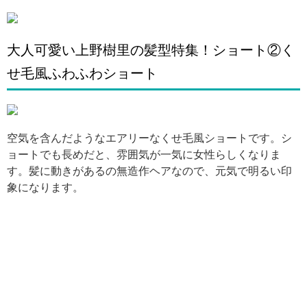
引用: https://i.pinimg.com/originals/82/a6/37/82a637f5f4117a9672d42b950a1f1517.jpg
大人可愛い上野樹里の髪型特集！ショート②く
せ毛風ふわふわショート
引用: http://www.officiallyjd.com/wp-content/uploads/2018/06/20180607_nakamuratomoya_08.jpg
空気を含んだようなエアリーなくせ毛風ショートです。シ
ョートでも長めだと、雰囲気が一気に女性らしくなりま
す。髪に動きがあるの無造作ヘアなので、元気で明るい印
象になります。