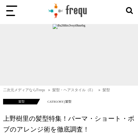
二次元メディアならFrequ
髪型・ヘアスタイル（E）
髪型
髪型
CATEGORY | 髪型
上野樹里の髪型特集！パーマ・ショート・ボ
ブのアレンジ術を徹底調査！