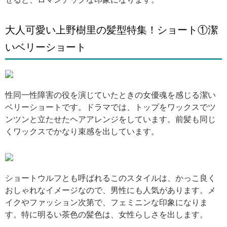
大人可愛い上野樹里の髪型特集！ショート①潔
いベリーショート
引用: http://images.wjn.jp/article/17/3319717_1.jpg
性同一性障害の役を演じていたときの女優魂を感じる潔い
ベリーショートです。ドラマでは、トップをワックスでツ
ンツンと立たせたヘアアレンジをしています。前髪も同じ
くワックスでかなり束感を出しています。
引用: https://blog-001.west.edge.storage-yahoo.jp/res/blog-d8-90/prains237/folder/385126/06/15336406/img_1_m?1491723649
ショートウルフとも呼ばれるこのスタイルは、かっこ良く
おしゃれなイメージなので、男性にも人気があります。メ
イクやファッション次第で、フェミニンな印象になりま
す。特に明るい茶色の髪色は、女性らしさを出します。