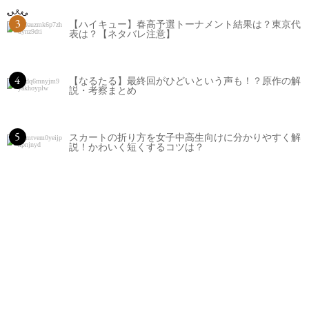
3
【ハイキュー】春高予選トーナメント結果は？東京代
表は？【ネタバレ注意】
4
【なるたる】最終回がひどいという声も！？原作の解
説・考察まとめ
5
スカートの折り方を女子中高生向けに分かりやすく解
説！かわいく短くするコツは？