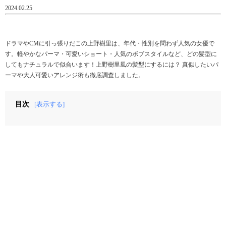
2024.02.25
ドラマやCMに引っ張りだこの上野樹里は、年代・性別を問わず人気の女優で
す。軽やかなパーマ・可愛いショート・人気のボブスタイルなど、どの髪型に
してもナチュラルで似合います！上野樹里風の髪型にするには？ 真似したいパ
ーマや大人可愛いアレンジ術も徹底調査しました。
目次
[表示する]