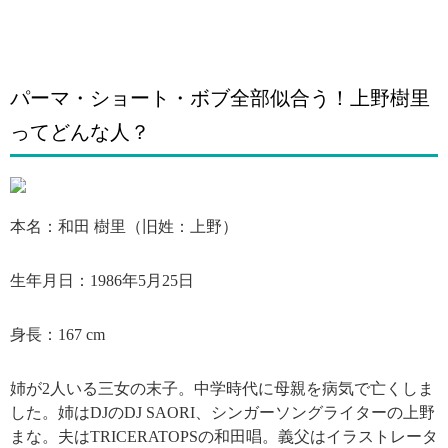
パーマ・ショート・ボブ全部似合う！上野樹里
ってどんな人？
引用: https://i2.wp.com/flhzjo.com/wp-content/uploads/2016/04/0ce91274be7a8d4f680834b0efa6c38d.jpg?fit=704%2C608&ssl=1
本名：和田 樹里（旧姓：上野）
生年月日：1986年5月25日
身長：167 cm
姉が2人いる三女の末子。中学時代に母親を病気で亡くしま
した。姉はDJのDJ SAORI、シンガーソングライターの上野
まな。夫はTRICERATOPSの和田唱。義父はイラストレータ