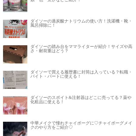
ダイソーの過炭酸ナトリウムの使い方！洗濯機・靴・
風呂掃除に！
ダイソーの踏み台をママライターが紹介！サイズや高
さ・耐荷重はどう？
ダイソーで買える履歴書に封筒は入っている？転職・
バイト・パートに使える！
ダイソーのスポイト&注射器はどこに売ってる？薬や
化粧品に使える！
中華メイクで憧れチャイボーグに♡チャイボーグメイ
クのやり方をご紹介♡