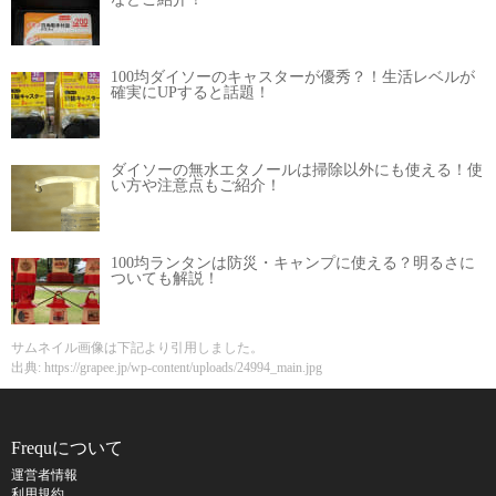
100均ダイソーのキャスターが優秀？！生活レベルが
確実にUPすると話題！
ダイソーの無水エタノールは掃除以外にも使える！使
い方や注意点もご紹介！
100均ランタンは防災・キャンプに使える？明るさに
ついても解説！
サムネイル画像は下記より引用しました。
出典: https://grapee.jp/wp-content/uploads/24994_main.jpg
Frequについて
運営者情報
利用規約