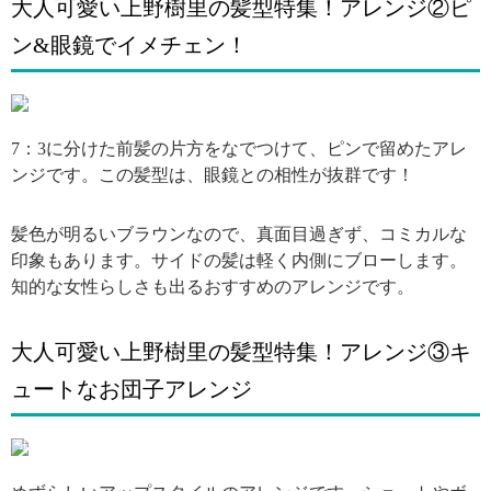
大人可愛い上野樹里の髪型特集！アレンジ②ピ
ン&眼鏡でイメチェン！
引用: https://cdn.kaumo.jp/element/66fa409e-6c2f-43c4-a84d-90229eea6788.jpg?w=360&h=500&t=resize&q=90
7：3に分けた前髪の片方をなでつけて、ピンで留めたアレ
ンジです。この髪型は、眼鏡との相性が抜群です！
髪色が明るいブラウンなので、真面目過ぎず、コミカルな
印象もあります。サイドの髪は軽く内側にブローします。
知的な女性らしさも出るおすすめのアレンジです。
大人可愛い上野樹里の髪型特集！アレンジ③キ
ュートなお団子アレンジ
引用: https://cdn.kaumo.jp/element/5daced2f-b2c7-4403-9a3c-2bcbbc17f4a1.jpg?w=360&h=500&t=resize&q=90