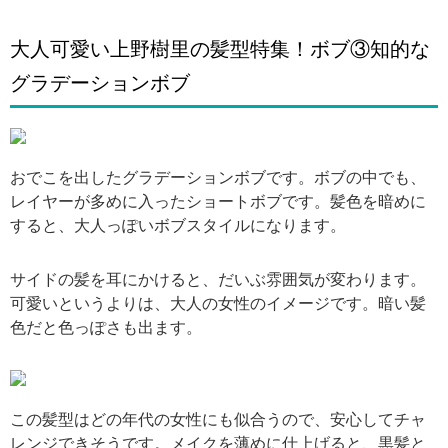
大人可愛い上野樹里の髪型特集！ボブ③知的な
グラデーションボブ
引用: https://scontent-sea1-1.cdninstagram.com/vp/27ef24e59093c38b2fe875520fc64edb/5C33B8A8/t51.2885-15/e35/c239.0.601.601/s480x480/36136436_402715780215483_9029974074742276096_n.jpg?_nc_eui2=AeEihIhLGF9qnzgdLgr70wZxHHHUm3NSd9OF-KICWBK55htXciL0ROUOAFD1Pu1xETCM9921LbIn1hdHP1UDtTIG
おでこを出したグラデーションボブです。ボブの中でも、
レイヤーが多めに入ったショートボブです。髪色を暗めに
すると、大人っぽいボブスタイルになります。
サイドの髪を耳にかけると、だいぶ雰囲気が変わります。
可愛いというよりは、大人の女性のイメージです。暗い髪
色だと色っぽさも出ます。
引用: http://topicsland.com/wp-content/uploads/2015/12/fDpf3DKMPt74x6F1450248043_1450248048.jpg
この髪型はどの年代の女性にも似合うので、安心してチャ
レンジできそうです。メイクを薄めに仕上げると、黒髪と