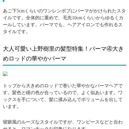
あご下5cmくらいのワンレンボブにパーマがかけられたスタ
イルです。全体的に重めで、毛先10cmくらいからゆるくカ
ールしています。パーマでも、ヘアアイロンでも作れるス
タイルです。
大人可愛い上野樹里の髪型特集！パーマ④大き
めロッドの華やかパーマ
引用: https://www.cinra.net/uploads/img/news/2016/20160526-uenojuriwadasho_full.jpg
トップから大きめのロッドで巻いた華やかなパーマヘアで
す。髪色と瞳の色が合っているので、よく似あいます。ワ
ックスを手について、髪に揉み込んでボリュームを出して
います。
寝癖風のルーズなスタイルですが、ワンピースなどと合わ
せると、ロマンチックな印象になります。