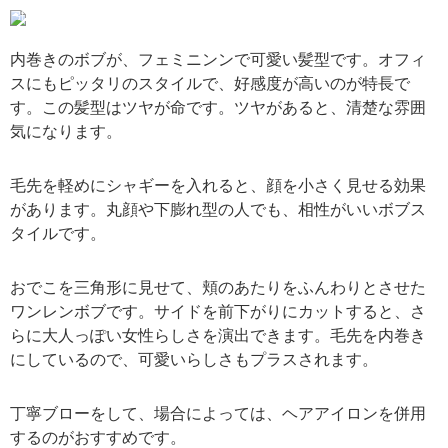
引用: https://i1.wp.com/xn--5ck1a833wtjf.com/wp-content/uploads/2016/05/jjj.png?resize=768%2C518&ssl=1
内巻きのボブが、フェミニンンで可愛い髪型です。オフィ
スにもピッタリのスタイルで、好感度が高いのが特長で
す。この髪型はツヤが命です。ツヤがあると、清楚な雰囲
気になります。
毛先を軽めにシャギーを入れると、顔を小さく見せる効果
があります。丸顔や下膨れ型の人でも、相性がいいボブス
タイルです。
おでこを三角形に見せて、頬のあたりをふんわりとさせた
ワンレンボブです。サイドを前下がりにカットすると、さ
らに大人っぽい女性らしさを演出できます。毛先を内巻き
にしているので、可愛いらしさもプラスされます。
丁寧ブローをして、場合によっては、ヘアアイロンを併用
するのがおすすめです。