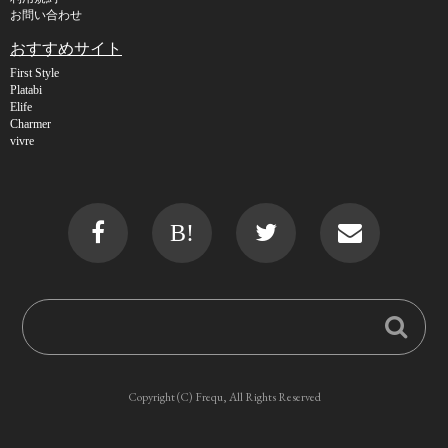
お問い合わせ
おすすめサイト
First Style
Platabi
Elife
Charmer
vivre
B!
Copyright (C) Frequ, All Rights Reserved