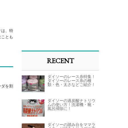
クは、特
むことも
RECENT
ダイソーのレース糸特集！
ダイソーのレース糸の種
類・色・太さなどご紹介！
ーダを割
ダイソーの過炭酸ナトリウ
ムの使い方！洗濯機・靴・
風呂掃除に！
ダイソーの踏み台をママラ