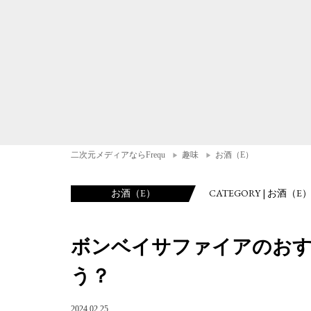
二次元メディアならFrequ
趣味
お酒（E）
お酒（E）
CATEGORY | お酒（E
ボンベイサファイアのお
う？
2024.02.25