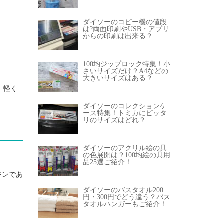
ダイソーのコピー機の値段
は?両面印刷やUSB・アプリ
からの印刷は出来る？
100均ジップロック特集！小
さいサイズだけ？A4などの
大きいサイズはある？
、軽く
ダイソーのコレクションケ
ース特集！トミカにピッタ
リのサイズはどれ？
ダイソーのアクリル絵の具
の色展開は？100均絵の具用
品25選ご紹介！
ジンであ
ダイソーのバスタオル200
円・300円でどう違う？バス
タオルハンガーもご紹介！