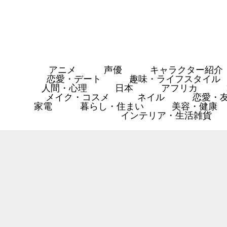
アニメ
声優
キャラクター紹介
恋愛・デート
趣味・ライフスタイル
人間・心理
日本
アフリカ
メイク・コスメ
ネイル
恋愛・
家電
暮らし・住まい
美容・健康
インテリア・生活雑貨