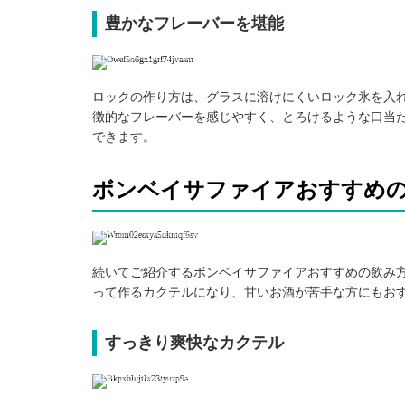
豊かなフレーバーを堪能
引用: https://www.instagram.com/p/cpxeyey2q6/
ロックの作り方は、グラスに溶けにくいロック氷を入
徴的なフレーバーを感じやすく、とろけるような口当
できます。
ボンベイサファイアおすすめ
引用: https://www.instagram.com/p/BoaO_tHl-aL/
続いてご紹介するボンベイサファイアおすすめの飲み
って作るカクテルになり、甘いお酒が苦手な方にもお
すっきり爽快なカクテル
引用: https://www.instagram.com/p/Bo6EzjGFZGF/