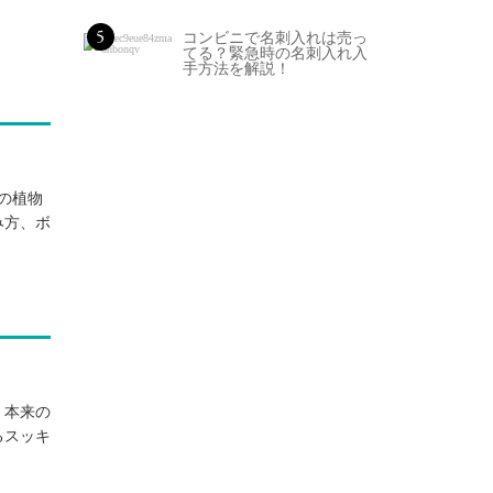
5
コンビニで名刺入れは売っ
てる？緊急時の名刺入れ入
手方法を解説！
の植物
み方、ボ
、本来の
るスッキ