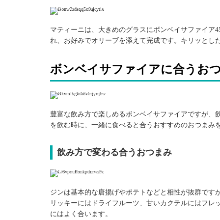
引用: https://www.instagram.com/p/Bqr-Y_BlXsZ/
マティーニは、大きめのグラスにボンベイサファイア45
れ、お好みでオリーブを添えて完成です。キリッとし
ボンベイサファイアに合うお
引用: https://www.instagram.com/p/Bp1Sc8LARWc/
豊富な飲み方で楽しめるボンベイサファイアですが、
を飲む時に、一緒に食べると合うおすすめのおつまみ
飲み方で変わる合うおつまみ
引用: https://www.instagram.com/p/Bq2Z1_JnxOi/
ジンは基本的な唐揚げやポテトなどと相性が抜群です
リッキーにはドライフルーツ、甘いカクテルにはフレ
にはよく合います。