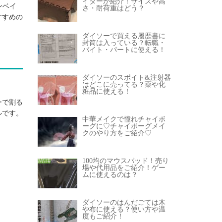
イターが紹介！サイズや高
ンベイ
さ・耐荷重はどう？
すすめの
ダイソーで買える履歴書に
封筒は入っている？転職・
バイト・パートに使える！
ダイソーのスポイト&注射器
はどこに売ってる？薬や化
粧品に使える！
ーで割る
ルです。
中華メイクで憧れチャイボ
ーグに♡チャイボーグメイ
クのやり方をご紹介♡
100均のマウスパッド！売り
場や代用品をご紹介！ゲー
ムに使えるのは？
ダイソーのはんだごては木
や布に使える？使い方や温
度もご紹介！