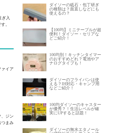
ダイソーの砥石・包丁研ぎ
の種類は？面直しなどにも
使えるの？
注ぎ入
です。
【100均】ミニテーブルが超
便利！ダイソー・セリアな
どご紹介！
100均別！キッチンタイマー
のおすすめどれ？電池やア
ナログタイプも！
ファイア
ダイソーのフライパンは使
える？IH対応・キャンプ用
などご紹介！
100均ダイソーのキャスター
が優秀？！生活レベルが確
実にUPすると話題！
ツ、ジン
おつまみ
ダイソーの無水エタノール