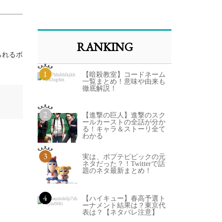
RANKING
られるボ
1
【暗殺教室】コードネーム
一覧まとめ！意味や由来も
徹底解説！
2
【進撃の巨人】進撃のスク
ールカーストの全話が分か
る！キャラ＆ストーリ全て
わかる
3
実は、ポプテピピックの元
ネタだった？！Twitterで話
題のネタ最新まとめ！
4
【ハイキュー】春高予選ト
ーナメント結果は？東京代
表は？【ネタバレ注意】