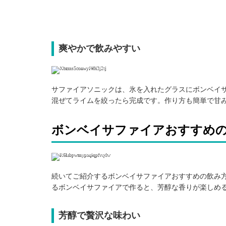
爽やかで飲みやすい
引用: https://www.instagram.com/p/BpwEeIGl1F9/
サファイアソニックは、氷を入れたグラスにボンベイサファ
混ぜてライムを絞ったら完成です。作り方も簡単で甘
ボンベイサファイアおすすめ
引用: https://www.instagram.com/p/BUmilTgFamL/
続いてご紹介するボンベイサファイアおすすめの飲み
るボンベイサファイアで作ると、芳醇な香りが楽しめ
芳醇で贅沢な味わい