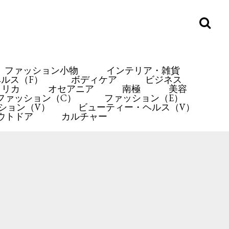
ファッション小物
インテリア・雑貨
ルス（F）
ボディケア
ビジネス
メリカ
オセアニア
南極
美容
ファッション（C）
ファッション（E）
ション（V）
ビューティー・ヘルス（V）
ウトドア
カルチャー