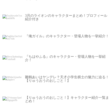
3月のライオンのキャラクターまとめ！プロフィール
紹介付き
『俺ガイル』のキャラクター・登場人物を一挙紹介！
『ちはやふる』のキャラクター・登場人物を一挙紹
介！
雛鶴あいはヤンデレ？天才小学生棋士の魅力に迫る！
【りゅうおうのおしごと！】
【りゅうおうのおしごと！】キャラクター紹介一覧ま
とめ！