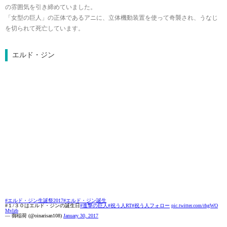
の雰囲気を引き締めていました。
「女型の巨人」の正体であるアニに、立体機動装置を使って奇襲され、うなじ
を切られて死亡しています。
エルド・ジン
#エルド・ジン生誕祭2017
#エルド・ジン誕生
#１/３０はエルド・ジンの誕生日
#進撃の巨人
#祝う人RT
#祝う人フォロー
pic.twitter.com/rhgWO
Mvlzb
— 御稲荷 (@oinarisan108)
January 30, 2017