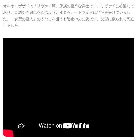
オルオ・ボザドは「リヴァイ班」所属の優秀な兵士です。リヴァイに心酔して
おり、口調や雰囲気を真似ようとするも、ペトラからは酷評を受けていまし
た。「女型の巨人」のうなじを狙うも硬化の力に及ばず、女型に蹴られて死亡
しました。