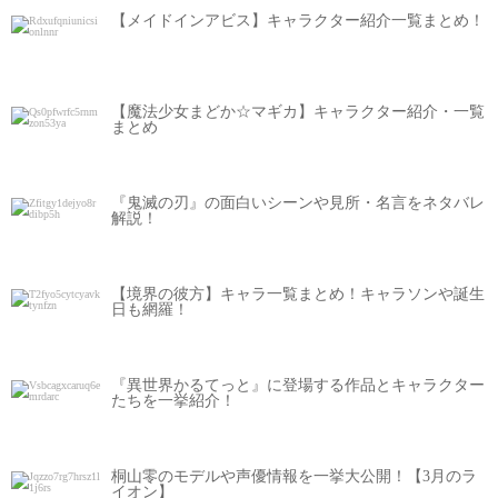
【メイドインアビス】キャラクター紹介一覧まとめ！
【魔法少女まどか☆マギカ】キャラクター紹介・一覧
まとめ
『鬼滅の刃』の面白いシーンや見所・名言をネタバレ
解説！
【境界の彼方】キャラ一覧まとめ！キャラソンや誕生
日も網羅！
『異世界かるてっと』に登場する作品とキャラクター
たちを一挙紹介！
桐山零のモデルや声優情報を一挙大公開！【3月のラ
イオン】