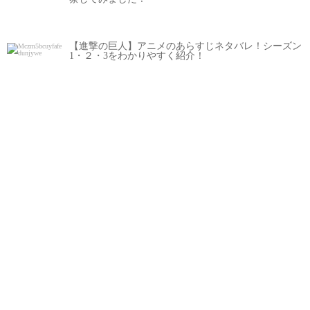
【進撃の巨人】アニメのあらすじネタバレ！シーズン
1・２・3をわかりやすく紹介！