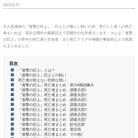
2019.02.07
大人気漫画の『進撃の巨人』。巨人との激しい戦いの末、死亡した多くの死亡
者もいれば、現在公開中の最新話まで活躍中の生存者もいます。そんな『進撃
の巨人』の作中の死亡者と生存者、また死亡フラグや殉職や事故死などの死因
をまとめました。
目次
『進撃の巨人』とは？
『進撃の巨人』巨人との戦い
死亡者が絶えない壮絶な戦い
『進撃の巨人』死亡者まとめ 第104期訓練兵
『進撃の巨人』死亡者まとめ 調査兵団1
『進撃の巨人』死亡者まとめ 調査兵団2
『進撃の巨人』死亡者まとめ 調査兵団3
『進撃の巨人』死亡者まとめ 調査兵団4
『進撃の巨人』死亡者まとめ 調査兵団5
『進撃の巨人』死亡者まとめ 調査兵団6
『進撃の巨人』死亡者まとめ 調査兵団7
『進撃の巨人』死亡者まとめ 駐屯兵団
『進撃の巨人』死亡者まとめ 憲兵団
『進撃の巨人』死亡者まとめ その他1