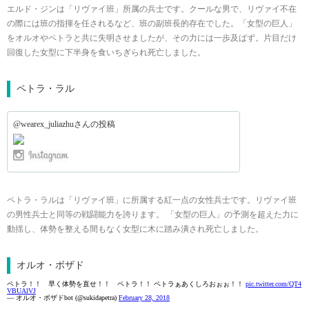
エルド・ジンは「リヴァイ班」所属の兵士です。クールな男で、リヴァイ不在
の際には班の指揮を任されるなど、班の副班長的存在でした。「女型の巨人」
をオルオやペトラと共に失明させましたが、その力には一歩及ばず。片目だけ
回復した女型に下半身を食いちぎられ死亡しました。
ペトラ・ラル
@wearex_juliazhuさんの投稿
ペトラ・ラルは「リヴァイ班」に所属する紅一点の女性兵士です。リヴァイ班
の男性兵士と同等の戦闘能力を誇ります。 「女型の巨人」の予測を超えた力に
動揺し、体勢を整える間もなく女型に木に踏み潰され死亡しました。
オルオ・ボザド
ペトラ！！ 早く体勢を直せ！！ ペトラ！！ ペトラぁあくしろおぉぉ！！
pic.twitter.com/QT4
VBUAlVJ
— オルオ・ボザドbot (@sukidapetra)
February 28, 2018