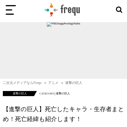
二次元メディアならFrequ
アニメ
進撃の巨人
進撃の巨人
CATEGORY | 進撃の巨人
【進撃の巨人】死亡したキャラ・生存者まと
め！死亡経緯も紹介します！